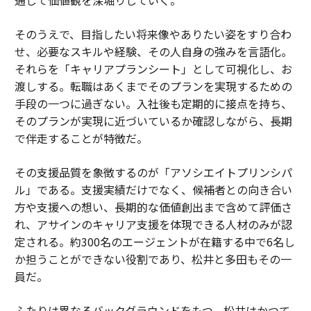
して業界の構造的コストがリスクテイクを法外に高価に
したということだ。その結果が、現在劇場公開スケジュ
そのうえで、目指したい将来像やありたい姿をすり合わ
ールを定義する続編の飽和と、かつてオーディエンスが
せ、必要なスキルや経験、その人自身の強みを言語化。
スタジオリリースと関連付けていた感情的共鳴を空洞化
それらを「キャリアプランシート」として可視化し、お
させた知的財産のリサイクルである。
渡しする。転職はあくまでそのプランを実現するための
手段の一つに過ぎない。入社後も定期的に接点を持ち、
クリエイターは、スタジオの開発予算やネットワークの
そのプランが実現に近づいているか確認しながら、長期
パイロットプロセスなしに、すでに発見問題を解決して
で伴走することが特徴だ。
いる。YouTubeで1500万人のエンゲージしたサブスク
ライバーを持つクリエイターは、開発中のどの脚本も主
その支援品質を象徴するのが「アソシエイトプリンシパ
張できないオーディエンスの証明を示している。彼らは
ル」である。支援実績だけでなく、候補者との向き合い
ナラティブの声を構築し、フォーマットをテストし、オ
方や支援への想い、長期的な価値創出まで含めて評価さ
ーディエンスシグナルに基づいてリアルタイムで反復
れ、アサインのキャリア支援を体現できる人材のみが認
し、次にどこへ行っても彼らに従う意欲を示したコミュ
定される。約300名のエージェントが在籍する中で6名し
ニティを開発してきた。
か担うことができない役割であり、松井と多田もその一
員だ。
最も賢明なスタジオとストリーミング配信事業者は、こ
れを認識し始めている。しかし、関係は主に取引的なま
ふたりは異なるバックグラウンドをもつ。松井はかつて