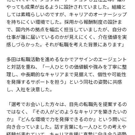
つのレイヤーのみにサービスを提供するのではなく、こ
やっても成果が出るように設計されていました。組織と
れらすべてのストリームにわたって同時に価値を捕捉す
しては素晴らしいのですが、キャリアのオーナーシップ
る統合プラットフォームだ。
を持ちにくい環境でした。採用から報酬制度の設計ま
で、国内外の拠点を幅広く担当していましたが、自分の
組織構造への影響は重要であり、過小評価されている。
仕事が誰に届いているのかが見えにくく、介在価値を実
ソーシャルメディア、インフルエンサー、ブランドマー
感しづらかった。それが転職を考えた背景にあります」
ケティング機能を、異なるエージェンシー、異なる予
算、異なるKPIで分離し続けるブランドは、これらの機
多田は転職活動を進めるなかでアサインのエージェント
能を単一の戦略的フレームワークの下で統一したブラン
と対話を重ね、「一人ひとりの価値観や強みを丁寧に整
ドに対して構造的不利な立場で運営されるだろう。断片
理し、中長期的なキャリアまで見据えて、個性や可能性
化は単に非効率的なだけではない。それはますます失格
を発揮するサポートを担う」という同社の姿勢に共感
要因となっている。
し、入社を決意した。
2つの金融モデルの衝突
「選考でお会いした方々は、目先の転職先を提案するの
ではなく、『その人がどのようなキャリアを築きたいの
クリエイターエコノミーの中心には、まだ解決されてい
か』『どんな環境で力を発揮できるのか』という問いに
ない構造的緊張がある。ハリウッドのタレントエージェ
向き合っていました。話す言葉にも一人ひとりの考えや
ンシーモデルとシリコンバレーのプラットフォームモデ
経験が表れていて、キャリア支援に真摯に向き合う姿勢