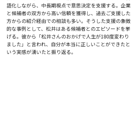
語化しながら、中長期視点で意思決定を支援する。企業
て知らされた完全に開発されたソーシャル戦略を得る。
と候補者の双方から高い信頼を獲得し、過去ご支援した
クリエイターは単なるブランド取引だけでなく、彼らの
方からの紹介経由での相談も多い。そうした支援の象徴
オーディエンス構造と長期的知的財産ポテンシャルを理
的な事例として、松井はある候補者とのエピソードを挙
解する戦略的パートナーを得る。
げる。彼から「松井さんのおかげで人生が180度変わり
ました」と言われ、自分が本当に正しいことができたと
その企業は、タレントエージェンシーモデルとプラット
いう実感が湧いたと振り返る。
フォームモデルの間で選択する必要はない。それは両方
を超越する。
「30歳手前のある候補者は、中高一貫校から大手メーカ
ーへ進み、次のキャリアとして成長フェーズにある企業
誰も完全には掴んでいない機会
への転職を検討していました。しかし、それまで歩んで
きた道とは異なる選択だったこともあり、『やはりこの
起きていることの規模にもかかわらず、真に統合された
ままでいいのではないか』と何度も迷われていました。
クリエイターエコノミープラットフォーム、つまりソー
シャル戦略、ブランドマーケティング、タレントマネジ
私は特定の企業や環境を勧めたかったわけではありませ
メントを1つの屋根の下で真に統一し、機関規模で運営
ん。ただ、ご本人が対話を重ねる中で見えてきた価値観
するための金融インフラを持つものは、その完全な形で
や将来像を考えたとき、その選択を後悔しないために
はまだ存在していない。
は、一度立ち止まって自分自身の意思と向き合うことが