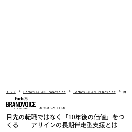
クリエイターエコノミーの最も重要な洞察、つまり他の
すべてが流れ出る源泉は、信頼こそが資産であるという
ことだ。リーチではない。フォロワーでもない。従来の
意味でのコンテンツ品質でさえない。
クリエイターは、最良の場合、何年にもわたる一貫した
真正なコミュニケーションを通じて、オーディエンスと
の真の関係を構築してきた。その関係は、制作予算やメ
ディア支出に関係なく、従来型の広告代理店によって製
造することはできない。それは時間、一貫性、そしてオ
ーディエンスを失望させないという蓄積された記録の産
トップ
Forbes JAPAN BrandVoice
Forbes JAPAN BrandVoice
目先
物だ。
2026.07.24 11:00
ユーザーにブランドからの購入を促す最上位のインフル
目先の転職ではなく「10年後の価値」をつ
エンサーコンテンツの特質は、消費者の64%が挙げる真
くる──アサインの長期伴走型支援とは
正なレビューと、55%が挙げる割引コードである。これ
は、2025年の成功したインフルエンサーキャンペーン