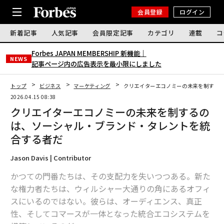
会員登録
ログイン
新着記事
人気記事
会員限定記事
カテゴリ
連載
コ
Forbes JAPAN MEMBERSHIP 新機能｜
NEWS
記事ページ内の広告表示を最小限にしました
トップ
ビジネス
マーケティング
クリエイターエコノミーの未来を制する
2026.04.15 08:38
クリエイターエコノミーの未来を制するの
は、ソーシャル・ブランド・タレントを統
合する者だ
Jason Davis | Contributor
かつての門番たちは、その支配力を失いつつある。新た
な権力者たちは、ウィルシャー大通りの角にあるオフィ
スにいるのではない。彼らは、オーディエンス、真正
性、そしてコマースが一体となった統合エコシステムを