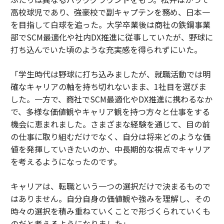
まだ。プラットフォームがクリエイターのコンセプトを
高校球児であり、強豪校で副キャプテンを務め、日本一
オプション化したり、ネットワークが確立されたフォー
を目指して白球を追った。大学卒業後は商社の鉄鋼事業
マットにインフルエンサーをキャスティングしたりする
部でSCM最適化や社内DX推進に従事していたが、野球に
のであって、クリエイターのオーディエンス構造が最初
打ち込んでいた頃のような充実感を得られずにいた。
から知的財産開発を知らせる真の戦略的パートナーシッ
プではない。
「学生時代は野球に打ち込みましたが、就職活動では明
確なキャリアの軸を持ち切れないまま、1社目を選びま
ハリウッドは伝統的に知的財産を外側から内側へと構築
した。一方で、商社でSCM最適化やDX推進に携わるなか
してきた。コンセプト、開発、制作、マーケティング、
で、多様な価値観やキャリア観を持つ方々と仕事をする
配給、オーディエンス。クリエイターは内側から外側へ
機会に恵まれました。さまざまな経験を通じて、目の前
と構築する。コミュニティ、信頼、ナラティブ、収益
の仕事に取り組むだけでなく、自分は将来どのような価
化、知的財産。一方のモデルは資本集約的でリスクが高
値を発揮していきたいのか、中長期的な視点でキャリア
く、もはや規模で機能していない劇場配給システムに最
を考えるようになったのです。
適化されている。もう一方は資本効率的で、制作支出の
最初の1ドルがコミットされる前にオーディエンスによ
キャリアは、転職という一つの選択だけで決まるもので
って検証されている。
はありません。自分自身の価値観や強みを理解し、その
時々の選択を積み重ねていくことで形づくられていくも
統合されたクリエイターエコノミープラットフォーム、
のだと考えるようになりました」