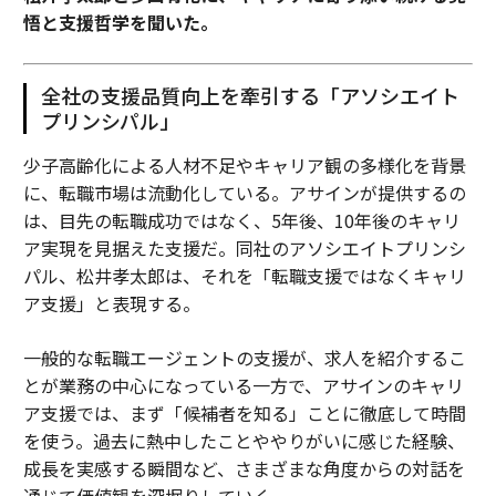
悟と支援哲学を聞いた。
目(Attention)、ストーリーテリング(Storytelling)、イ
ンパクト(Impact)と呼ぶものを通じて明確にし、クリエ
イターがブランドに真に提供するのは「オーディエンス
全社の支援品質向上を牽引する「アソシエイト
ではなく関係インフラである」と主張している。この洞
プリンシパル」
察は商業的会話全体を再構成する。クリエイターはプレ
ースメントではなく、プラットフォームなのだ。
少子高齢化による人材不足やキャリア観の多様化を背景
に、転職市場は流動化している。アサインが提供するの
知的財産としてのクリエイター：ハリウッドが見逃して
は、目先の転職成功ではなく、5年後、10年後のキャリ
いる生命線
ア実現を見据えた支援だ。同社のアソシエイトプリンシ
パル、松井孝太郎は、それを「転職支援ではなくキャリ
この収斂には、エンターテインメント業界が無視し続け
ア支援」と表現する。
ることが愚かである次元がある。それは、検証済み知的
財産としてのクリエイターだ。
一般的な転職エージェントの支援が、求人を紹介するこ
とが業務の中心になっている一方で、アサインのキャリ
ハリウッドの中核的問題は、オーディエンスがストーリ
ア支援では、まず「候補者を知る」ことに徹底して時間
ーを求めることをやめたということではない。オーディ
を使う。過去に熱中したことややりがいに感じた経験、
エンスがもはやハリウッドがそれらのストーリーを最初
成長を実感する瞬間など、さまざまな角度からの対話を
に発見し開発することを信頼していないということ、そ
通じて価値観を深堀りしていく。