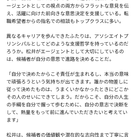
ージェントとしての視点の両方からフラットな意見を伝
エイターを管理することは、プラットフォーム価値を捕
え、活躍に向けた前向きな意思決定を支援している。転
捉しないままにする。彼らをプラットフォームとしての
職希望者からの指名での相談もトップクラスに多い。
み扱うことは、そもそも信頼の源泉である人間関係を無
視する。
異なるキャリアを歩んできたふたりは、アソシエイトプ
リンシパルとしてどのような支援哲学を持っているのだ
統合されたクリエイターエコノミー企業、つまりこの瞬
ろうか。松井がエージェントとして大切にしているの
間を捕捉する企業は、両方のモデルを理解し、それらの
は、候補者が自分の意思で進路を決めることだ。
間の緊張を保持できる事業者によって構築されるだろ
う。タレントを長期的ビジネスとして開発しながら、同
「自分で決めたからこそ責任が生まれるし、本当の意味
時にそのタレントの商業的リーチを倍増させるデータと
で頑張ろうという気持ちが出てきます。誰かの物差しに
プラットフォームインフラを展開できる者だ。
従って決めたものは、うまくいかなかったときにどこか
その人のせいにできてしまう。だからこそ、自分の人生
ブランドに対してソーシャル戦略とコンテンツインテリ
の手綱を自分で握って歩むために、自分の意志で決断を
ジェンスを、クリエイターに対してタレントマネジメン
して、熱量をもって前に進んでいただきたいと考えてい
トと取引構築を、そして市場の両側を駆動する両者間の
ます」
結合組織を同時に提供できる企業が利用可能な構造的優
位性を考えてみよう。ブランドは単に雇用するクリエイ
松井は、候補者の価値観や潜在的な志向性まで丁寧に言
ターだけでなく、タレントを管理する同じチームによっ