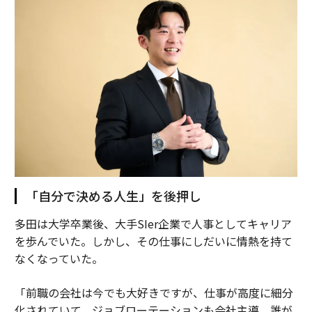
ターによって制作されている。
2025年、クリエイターエコノミーにおけるM&A活動は急
増する見込みであり、ソーシャルパブリッシャー、デジ
タルマーケティングエージェンシー、ソーシャルネイテ
ィブブランドが先頭に立っている。業界が主流の成功に
達するにつれ、従来型メディア、デジタルメディア、金
融スポンサーがこの分野に参入し、その成長を活用する
ことに熱心だ。
機関投資家の関心は合理的だ。クリエイターエコノミー
「自分で決める人生」を後押し
ビジネスは、ブランドパートナーシップ、タレントマネ
ジメント手数料、コンテンツ制作、アフィリエイト、新
多田は大学卒業後、大手SIer企業で人事としてキャリア
興の知的財産ライセンシングにわたって多様化された経
を歩んでいた。しかし、その仕事にしだいに情熱を持て
常収益ストリームを生み出し、従来型メディア資産より
なくなっていた。
も低い資本集約度で、実証可能により良いオーディエン
スエンゲージメント指標を持つ。しかし、真の賞品、つ
「前職の会社は今でも大好きですが、仕事が高度に細分
まり機関規模の資本を正当化するものは、スタックの1
化されていて、ジョブローテーションも会社主導。誰が