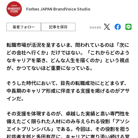
が、制作価値ではなく、信頼性とオーディエンスの信頼
Forbes JAPAN BrandVoice Studio
の上に構築されていることを示している。Sprout Socia
lの2025年インフルエンサーマーケティング状況レポー
著者フォロー
記事を保存
トによると、消費者の49%がインフルエンサーの投稿に
より少なくとも月に1回購入を行っている。
転職市場が活況を呈するいま、問われているのは「次に
どの会社へ行くか」だけではない。「これからどのよう
これが、最高レベルで競争したいブランドにとって、3
なキャリアを築き、どんな人生を描くのか」という視点
つの柱の収斂が選択肢ではない根本的な理由だ。クリエ
が、かつてないほど重要になっている。
イターをメディアチャネルとして扱い、テレビスポット
を購入するのと同じようにタレント名簿からインプレッ
そうした時代において、目先の転職成功にとどまらず、
ションを購入するブランドは、クリエイターを文化的ナ
中長期のキャリア形成に伴走する支援を掲げるのがアサ
ラティブの戦略的共同設計者として理解するブランドに
インだ。
対して常に劣った成果を出すだろう。前者は信頼を借り
ている。後者はそれを構築している。
その支援を体現するのが、卓越した実績と高い専門性を
備えたごく限られた人材にのみ与えられる役割「アソシ
Made By Allの創業者兼CEOであるリアン・ペリス氏(ダ
エイトプリンシパル」である。今回は、その役割を担う
ー・マンやテヤナ・テイラーなどを代表)は、この区別を
松井孝太郎と多田有花に、キャリアに寄り添い続ける覚
DASIフレームワーク、すなわち流通(Distribution)、注