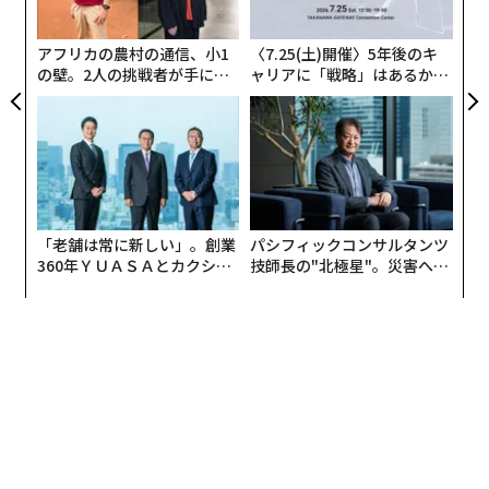
るだろう。問題はもはや、収斂が起こるかどうかではな
グ
い。誰がそれを構築し、どれだけ速く実現するかだ。
アフリカの農村の通信、小1
〈7.25(土)開催〉5年後のキ
の壁。2人の挑戦者が手にし
ャリアに「戦略」はあるか。
2000億ドル市場は、まだ始まったばかり
た「次なる武器」
トップエグゼクティブのキャ
リアに触れる1日│CAREER S
UMMIT 2026
数字だけでも驚異的だ。世界のクリエイターエコノミー
は2024年に2050億ドルに達し、2033年までに1兆3500
億ドルに達すると予測されており、年平均成長率は23.
3%である。これはニッチではない。メディアとマーケ
「老舗は常に新しい」。創業
パシフィックコンサルタンツ
ティングの全景観におけるカテゴリーの再編成なのだ。
360年ＹＵＡＳＡとカクシン
技師長の"北極星"。災害への
CEO田尻望が語る、AIを超え
無力感を乗り越え見つけた、
特にインフルエンサーマーケティング分野は、2015年の
る人の価値
防災一筋20年の答え
17億ドル産業から、2025年までに325億5000万ドルの巨
大産業へと成長すると予測されている。わずか10年間で
約20倍の拡大だ。世界のインフルエンサーマーケティン
グ業界は2025年に325億5000万ドルに達し、ブランドの
80%が予算を維持または増加させている。