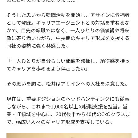
つまりこれら2つのモデルを橋渡しできるものは、エン
ターテインメント業界にとって真の戦略的生命線を表し
そうした思いから転職活動を開始し、アサインに候補者
ている。しかし、それはハリウッドが1世紀にわたって
として登録。キャリアエージェントとの対話を重ねるな
タレントとの関係を定義してきた創造的コントロールの
かで、目先の転職ではなく、一人ひとりの価値観や将来
ダイナミクスを譲り渡す意思がある場合に限られる。
像に寄り添いながら、中長期のキャリア形成を支援する
同社の姿勢に強く共感した。
データが今後5年間について語ること
「一人ひとりが自分らしい価値を発揮し、納得感を持っ
Sprout Socialの2025年第1四半期パルス調査によると、
てキャリアを歩めるよう伴走したい」
マーケターの59%がインフルエンサーパートナーシップ
を増やす計画であり、経営幹部の76%がインフルエンサ
その思いを胸に、松井はアサインへの入社を決意した。
ー予算を拡大している。インフルエンサーキャンペーン
現在は、重要ポジションのヘッドハンティングにも従事
の56%の最上位目標は、販売コンバージョンから、ブラ
しながら、これまで1,000名以上の転職支援を担当。営
ンドがチャネル全体で再利用できるユーザー生成コンテ
業・IT領域を中心に、20代後半から40代のCxOクラスま
ンツの生成へとシフトした。これは、ブランドが最も価
で、幅広い人材のキャリア形成を支援している。
値あるコンテンツ資産がもはやクリエイティブエージェ
ンシーによって制作されていないことを認めているとい
うことだ。それはオーディエンスを内面化したクリエイ