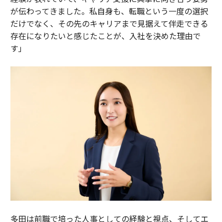
ルの衝突だ。
が伝わってきました。私自身も、転職という一度の選択
だけでなく、その先のキャリアまで見据えて伴走できる
従来型のタレントエージェンシーモデルは、個別取引に
存在になりたいと感じたことが、入社を決めた理由で
対する手数料を中心に構築されている。取引を交渉し、
す」
手数料を抽出し、次に進む。それは本質的にエピソード
的で関係依存的であり、時間の経過とともに複利効果を
生むのではなく、取引ごとに価値を生み出す。対照的
に、テクノロジープラットフォームモデルは、データ、
流通、ネットワーク効果を中心に構築されており、規模
が蓄積しオーディエンスインテリジェンスが複利効果を
生むにつれて収益が増加する。
クリエイターは両方の交差点に存在する。彼らは、従来
の意味で管理が必要な関係、声、キャリアを持つ個人的
才能だ。しかし、彼らはまた、オーディエンスデータ、
コンテンツライブラリ、規模で収益増加を生み出す流通
インフラを持つメディアプラットフォームでもある。タ
多田は前職で培った人事としての経験と視点、そしてエ
レントエージェンシーモデルのレンズのみを通じてクリ