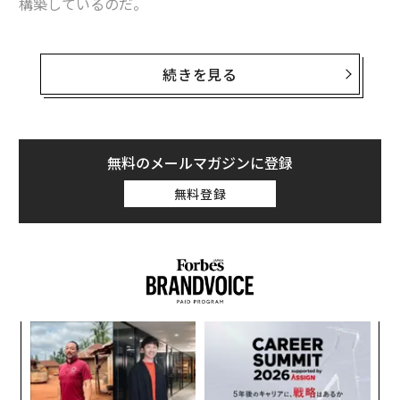
構築しているのだ。
エンターテインメント業界とマーケティング業界の大半
がいまだに名付けることに苦慮している構造的断裂が、
続きを見る
リアルタイムで起きている。ハリウッドは縮小してい
る。従来型の広告はオーディエンスを失っている。デジ
タル時代における唯一の真に有限な資源である注目は、
新たなメディアオーナーの階級、すなわちクリエイター
無料のメールマガジンに登録
へと移行した。それにもかかわらず、文化がどこで生み
無料登録
出されているかを示す圧倒的な証拠があるにもかかわら
ず、ブランドもスタジオも、古いルールがまだ通用する
かのように行動し続けている。
しかし、それは通用しない。そして次に何が来るかを理
解している企業、つまりソーシャル戦略、ブランドマー
A
ケティング、タレントマネジメントを単一の統合された
顧客
マシンに融合させるプラットフォームを構築している企
pa
“
業こそが、今後10年間を定義するメディアビジネスとな
な
シ