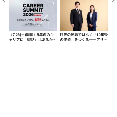
（約24兆円）
防災一筋20年の答え
8位 マイケル・デル
（13位↑）：
1431億ドル（約2
2.8兆円）
9位 ロブ・ウォルトン
（11位↑）：
1426億ドル
（約22.7兆円）
10位 ベルナール・アルノー
（7位↓）：
1425億ド
〈7.25(土)開催〉5年後のキ
目先の転職ではなく「10年後
ル（約22.7兆円）
ャリアに「戦略」はあるか。
の価値」をつくる──アサイ
トップエグゼクティブのキャ
ンの長期伴走型支援とは
リアに触れる1日│CAREER S
※米東部時間2026年4月1日午前0時現在。括弧内のラン
UMMIT 2026
キングの変動は先月との比較。1ドル＝159円換算
また、それ以上に目立つのが、上位の顔ぶれの入れ替わ
りだ。「世界長者番付トップ10」
2026年3月版
のトップ
10のうち、同じ順位を維持したのは世界一の富豪イーロ
ン・マスクと、2位のラリー・ペイジを含む4人のみだっ
た。ただ、順位を維持したマスクとペイジも、この1カ
月で200億ドル（約3.2兆円）以上資産を減らした5人に
含まれた。マスクの資産は、220億ドル（約3.5兆円）減