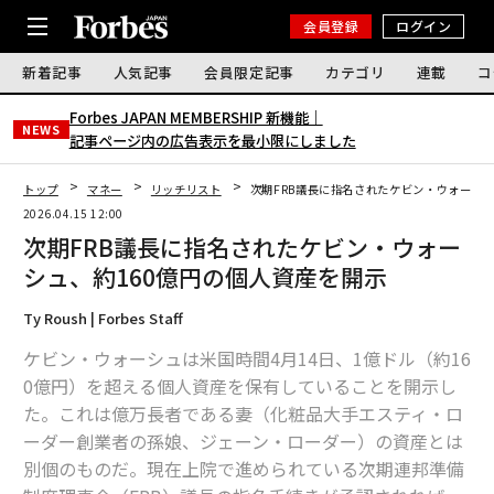
会員登録
ログイン
新着記事
人気記事
会員限定記事
カテゴリ
連載
コ
Forbes JAPAN MEMBERSHIP 新機能｜
NEWS
記事ページ内の広告表示を最小限にしました
トップ
マネー
リッチリスト
次期FRB議長に指名されたケビン・ウォーシュ
2026.04.15 12:00
次期FRB議長に指名されたケビン・ウォー
シュ、約160億円の個人資産を開示
Ty Roush | Forbes Staff
ケビン・ウォーシュは米国時間4月14日、1億ドル（約16
0億円）を超える個人資産を保有していることを開示し
た。これは億万長者である妻（化粧品大手エスティ・ロ
ーダー創業者の孫娘、ジェーン・ローダー）の資産とは
別個のものだ。現在上院で進められている次期連邦準備