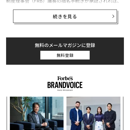
制度理事会（FRB）議長の指名手続きが承認されれば、
彼はFRBのトップとして史上最も裕福な人物となる。
続きを見る
政府倫理局に提出された
財務公開書類
によると、ウォー
シュは、妻であるジェーン・ローダーの保有分を除いた
個人資産として、およそ1億3100万ドル（約208億円）
から2億900万ドル（約332億円）の資産を保有してい
無料のメールマガジンに登録
る。この額は、ジェローム・パウエルFRB議長が2025年
無料登録
に報告した最大7500万ドル（約119億円）の資産を上回
る。パウエルは、少なくとも1948年以降で最も裕福な議
長と目されていた。
ウォーシュの報告には、ジャガーノート・ファンドへの
2件の投資（約79億円相当）、そして、デュケイン・フ
るか
“
ァミリー・オフィスから得た1020万ドル（約16億円）の
、く
シ
報酬も記載された。デュケイン・ファミリー・オフィス
グ
「
は億万長者のスタンレー・ドラッケンミラーが自身の個
左右
人資産を管理するために設立した投資会社で、ウォーシ
T