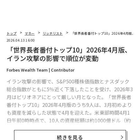
トップ
マネー
リッチリスト
「世界長者番付トップ10」2026年4月版、
2026.04.13 16:00
「世界長者番付トップ10」2026年4月版、
イラン攻撃の影響で順位が変動
Forbes Wealth Team | Contributor
イラン攻撃の影響で、S&P500種株価指数とナスダック
総合指数がともに5％近く下落したことを受け、2026年3
月はビリオネアにとって厳しい月となった。「世界長者
番付トップ10」2026年4月版のうち9人は、3月初めより
も資産を減らした状態で4月を迎えた。米東部時間4月1
日午前0時時点で、10人の資産総額は約1000億ドル（約
15.9兆円。1ドル＝159円換算）減少して総額2兆5000億
ドル（約397.5兆円）に縮小した。
続きを見る