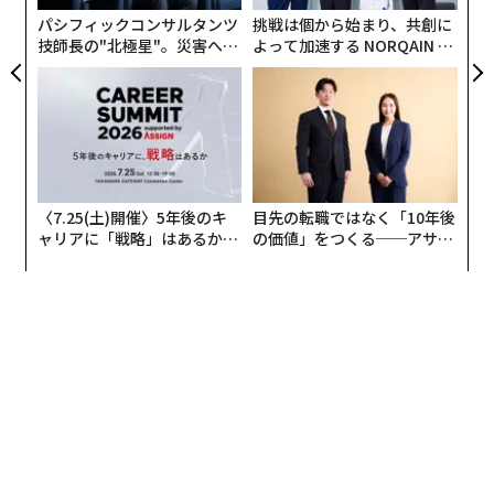
ュは2011年から同社に勤務している。
日
パシフィックコンサルタンツ
挑戦は個から始まり、共創に
技師長の"北極星"。災害への
よって加速する NORQAIN JA
無力感を乗り越え見つけた、
PAN 特別座談会
防災一筋20年の答え
〈7.25(土)開催〉5年後のキ
目先の転職ではなく「10年後
ャリアに「戦略」はあるか。
の価値」をつくる──アサイ
トップエグゼクティブのキャ
ンの長期伴走型支援とは
リアに触れる1日│CAREER S
UMMIT 2026