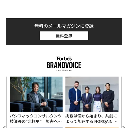
「世界長者番付トップ10」（
リアルタイム版
）2026年4
月版 順位と資産額
無料のメールマガジンに登録
1位 イーロン・マスク
（前月1位→）：
資産額8170
無料登録
億ドル（約130兆円）
2位 ラリー・ペイジ
（2位→）：
2370億ドル（約3
7.7兆円）
3位 ジェフ・ベゾス
（4位↑）：
2230億ドル（約3
5.5兆円）
4位 セルゲイ・ブリン
（3位↓）：
2190億ドル（約
るか
“
34.8兆円）
、く
シ
グ
5位 マーク・ザッカーバーグ
（5位→）：
1960億ド
「
ル（約31.2兆円）
左右
T
6位 ラリー・エリソン
（6位→）：
1890億ドル（約
日
30.1兆円）
パシフィックコンサルタンツ
挑戦は個から始まり、共創に
7位 ジェンスン・フアン
（8位↑）：
1510億ドル
技師長の"北極星"。災害への
よって加速する NORQAIN JA
無力感を乗り越え見つけた、
PAN 特別座談会