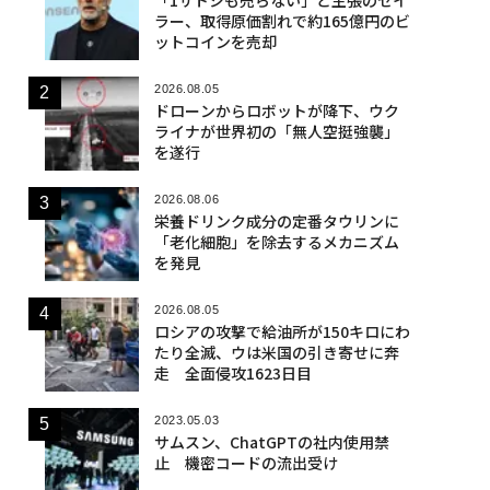
ラー、取得原価割れで約165億円のビ
ットコインを売却
2026.08.05
ドローンからロボットが降下、ウク
ライナが世界初の「無人空挺強襲」
を遂行
2026.08.06
栄養ドリンク成分の定番タウリンに
「老化細胞」を除去するメカニズム
を発見
2026.08.05
ロシアの攻撃で給油所が150キロにわ
たり全滅、ウは米国の引き寄せに奔
走 全面侵攻1623日目
2023.05.03
サムスン、ChatGPTの社内使用禁
止 機密コードの流出受け