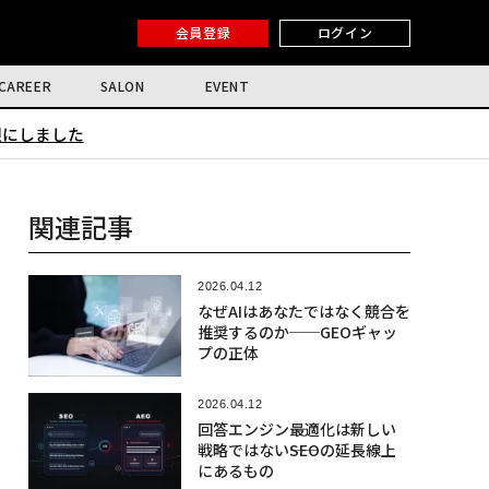
会員登録
ログイン
CAREER
SALON
EVENT
限にしました
関連記事
2026.04.12
なぜAIはあなたではなく競合を
推奨するのか──GEOギャッ
プの正体
2026.04.12
回答エンジン最適化は新しい
戦略ではない――SEOの延長線上
にあるもの