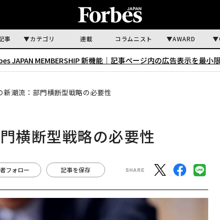
記事
カテゴリ
連載
コラムニスト
AWARD
rbes JAPAN MEMBERSHIP 新機能｜
記事ページ内の広告表示を最小
化の新潮流：部門横断型戦略の必要性
部門横断型戦略の必要性
者フォロー
記事を保存