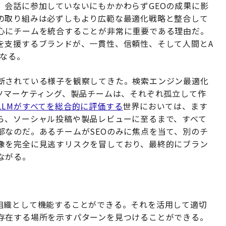
、会話に参加していないにもかかわらずGEOの成果に影
の取り組みは必ずしもより広範な最適化戦略と整合して
心にチームを統合することが非常に重要である理由だ。
を支援するブランドが、一貫性、信頼性、そして人間とA
になる。
断されている様子を観察してきた。検索エンジン最適化
ツマーケティング、製品チームは、それぞれ孤立して作
LLMがすべてを総合的に評価する
世界においては、ます
ら、ソーシャル投稿や製品レビューに至るまで、すべて
部なのだ。あるチームがSEOのみに焦点を当て、別のチ
像を完全に見逃すリスクを冒しており、最終的にブラン
ながる。
組織として機能することができる。それを活用して適切
存在する場所を示すパターンを見つけることができる。