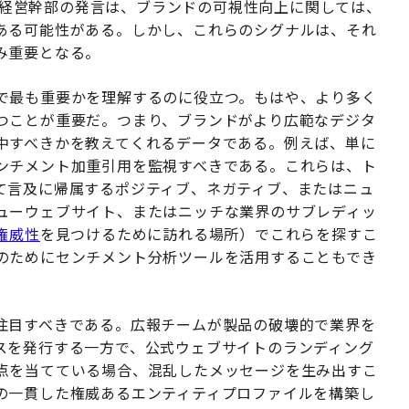
れた経営幹部の発言は、ブランドの可視性向上に関しては、
ある可能性がある。しかし、これらのシグナルは、それ
み重要となる。
で最も重要かを理解するのに役立つ。もはや、より多く
つことが重要だ。つまり、ブランドがより広範なデジタ
中すべきかを教えてくれるデータである。例えば、単に
ンチメント加重引用を監視すべきである。これらは、ト
て言及に帰属するポジティブ、ネガティブ、またはニュ
ューウェブサイト、またはニッチな業界のサブレディッ
権威性
を見つけるために訪れる場所）でこれらを探すこ
のためにセンチメント分析ツールを活用することもでき
注目すべきである。広報チームが製品の破壊的で業界を
スを発行する一方で、公式ウェブサイトのランディング
点を当てている場合、混乱したメッセージを生み出すこ
の一貫した権威あるエンティティプロファイルを構築し