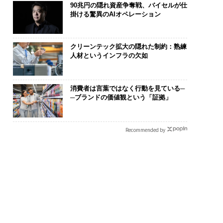
90兆円の隠れ資産争奪戦、バイセルが仕
掛ける驚異のAIオペレーション
クリーンテック拡大の隠れた制約：熟練
人材というインフラの欠如
消費者は言葉ではなく行動を見ている─
─ブランドの価値観という「証拠」
Recommended by