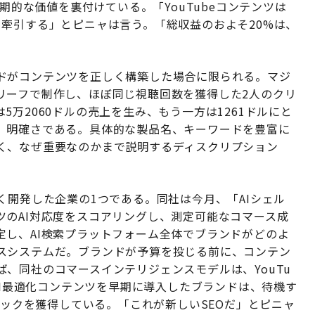
長期的な価値を裏付けている。「YouTubeコンテンツは
牽引する」とピニャは言う。「総収益のおよそ20%は、
ドがコンテンツを正しく構築した場合に限られる。マジ
リーフで制作し、ほぼ同じ視聴回数を獲得した2人のクリ
万2060ドルの売上を生み、もう一方は1261ドルにと
。明確さである。具体的な製品名、キーワードを豊富に
く、なぜ重要なのかまで説明するディスクリプション
く開発した企業の1つである。同社は今月、「AIシェル
ツのAI対応度をスコアリングし、測定可能なコマース成
定し、AI検索プラットフォーム全体でブランドがどのよ
スシステムだ。ブランドが予算を投じる前に、コンテン
、同社のコマースインテリジェンスモデルは、YouTu
AI最適化コンテンツを早期に導入したブランドは、待機す
ィックを獲得している。「これが新しいSEOだ」とピニャ