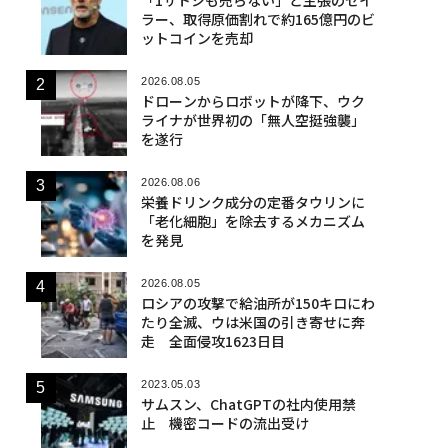
ラー、取得原価割れで約165億円のビ
ットコインを売却
2026.08.05
ドローンからロボットが降下、ウク
ライナが世界初の「無人空挺強襲」
を遂行
2026.08.06
栄養ドリンク成分の定番タウリンに
「老化細胞」を除去するメカニズム
を発見
2026.08.05
ロシアの攻撃で給油所が150キロにわ
たり全滅、ウは米国の引き寄せに奔
走 全面侵攻1623日目
2023.05.03
サムスン、ChatGPTの社内使用禁
止 機密コードの流出受け