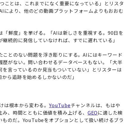
を持つことは、これまでになく重要になっている」とリスタ
eはAIにより、他のどの動画プラットフォームよりもおおむ
は「鮮度」を挙げる。「AIは新しさを重視する。90日を
が継続的に発信していなければ、すでに遅れている」
たことのない問題を浮き彫りにする。AIにはキーワード
履歴がない。問い合わせるデータベースもない。「大半
何を言っているのか見当もついていない」とリスターは
日から追跡を始めるしかないのだ」
づけは根本から変わる。
YouTube
チャンネルは、もはや
を生み、時間とともに価値を積み上げる、
GEO
に適した検
ものだ。YouTubeをオプションとして扱い続けるブラ