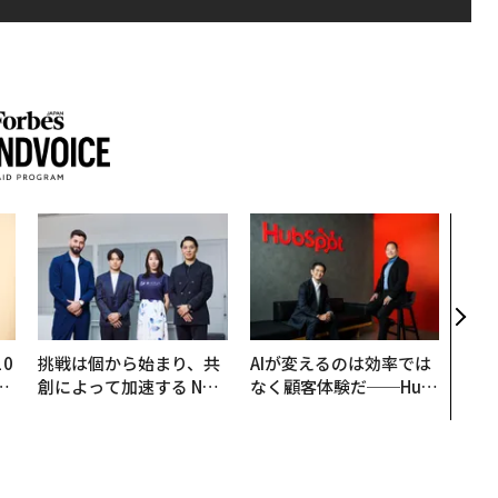
〈7
のキ
ある
ティ
る1日
T 20
0
挑戦は個から始まり、共
AIが変えるのは効率では
─
創によって加速する NOR
なく顧客体験だ──Hub
型
QAIN JAPAN 特別座談会
Spot Japanが語る「Gr
ow Better」な組織のつ
くり方