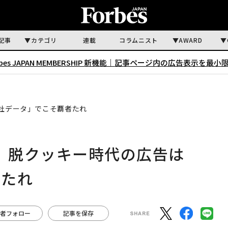
記事
カテゴリ
連載
コラムニスト
AWARD
rbes JAPAN MEMBERSHIP 新機能｜
記事ページ内の広告表示を最小
自社データ」でこそ覇者たれ
』、脱クッキー時代の広告は
者たれ
者フォロー
記事を保存