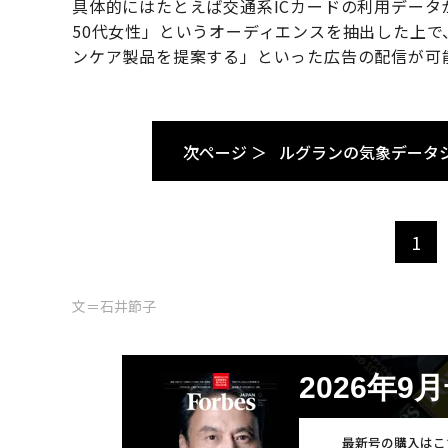
具体的にはたとえば交通系ICカードの利用データ
50代女性」というオーディエンスを抽出した上
ンケア製品を提案する」といった広告の配信が可
次ページ ＞
ルグランの気象データ
1
文＝石井節子
2026年9
最新号の購入はこ