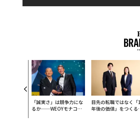
、未来を再定
年企業BAT
ークレスな未
「誠実さ」は競争力にな
目先の転職ではなく「1
るか──WEOYモナコで
年後の価値」をつくる
見た、くら寿司の経営哲
─アサインの長期伴走
学
支援とは