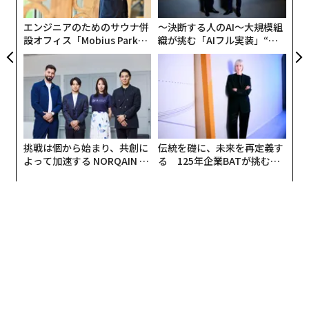
er」
ト
リア
エンジニアのためのサウナ併
〜決断する人のAI〜大規模組
UM
しかし、景況感の細部に目を向けると、インバウンドの
設オフィス「Mobius Park」
織が挑む「AIフル実装」“使
がオープン──タマディック
う”企業から“動く”企業へ【N
大きな柱であった中国からの観光客が激減しており、こ
が健康経営を徹底する理由
TTドコモビジネス×PwC】
れが宿泊業の景況感を3カ月連続で押し下げる要因とな
った。天候不順による外出抑制といった一時的な影響を
超え、特定の国からの需要に依存するリスクが改めて浮
き彫りになっている。
挑戦は個から始まり、共創に
伝統を礎に、未来を再定義す
収益の「質」にも懸念が残る。市場全体が拡大し、売上
よって加速する NORQAIN JA
る 125年企業BATが挑むス
高が最高水準にある一方で、宿泊事業者の約3割が依然
PAN 特別座談会
モークレスな未来
として「債務超過」の状態にある事実は見過ごせない。
コロナ禍で膨らんだ負債の解消が進んでいない企業が多
く、売上の増加が必ずしも財務基盤の健全化に直結して
いない実態がある。
こうした状況は、地域別の動向にも顕著に表れている。
都道府県別の増収状況を見てみると、「東京都」（54.