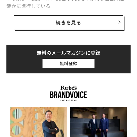
静かに進行している。
帝国データバンクの調査によると、2025年度の国内旅
続きを見る
館・ホテル市場は、事業者売上高ベースで6.5兆円に達す
る見通しだ。これは過去最高を更新する規模であり、市
場の拡大そのものは堅調といえる。背景には、訪日外国
人客の増加に伴う客室稼働率の上昇と、強気な価格設定
無料のメールマガジンに登録
が浸透したことがある。
無料登録
目
変え
の
FE
ン
なく
〈7
0年
Ja
ャ