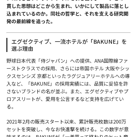
貫した思想はどこから生まれ、いかにして製品に落とし
込まれているのか。同社の哲学と、それを支える研究開
発の最前線を追った。
エグゼクティブ、一流ホテルが「BAKUNE」を
選ぶ理由
野球日本代表「侍ジャパン」への提供、ANA国際線ファ
ーストクラスでの採用、さらには帝国ホテル 大阪やシッ
クスセンシズ 京都といったラグジュアリーホテルへの導
入など、「BAKUNE」の採用実績には、品質に妥協を許
さないブランドの名が並ぶ。また、エグゼクティブやプ
ロアスリートが、愛用を公言するなど支持を広げてい
る。
2021年2月の販売スタート以来、累計販売枚数は200万
セットを突破し、今なお快進撃を続ける。この数字が意
味するのは、BAKUNEが「一着買って終わりのヒット商