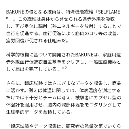
BAKUNEの核となる技術は、特殊機能繊維「SELFLAME
®」。この繊維は身体から発せられる遠赤外線を吸収
し、再び身体に輻射（熱エネルギーを放射）することで
血行を促進する。血行促進により筋肉のコリ等の改善、
疲労回復が促される仕組みだ。
科学的根拠に基づいて開発されたBAKUNEは、家庭用遠
赤外線血行促進衣自主基準をクリアし、一般医療機器と
※2
して届出を完了している。
さらに、臨床試験ではさまざまなデータを収集し、商品
に活かす。例えば体温に関しては、体表温度を測定する
だけでは不十分とチームは考え、被験者にカプセル型の
体温計を服用させ、腸内の深部体温をモニタリングして
生理学的データを蓄積している。
「臨床試験やデータ収集は、研究者の熱量次第でいくら