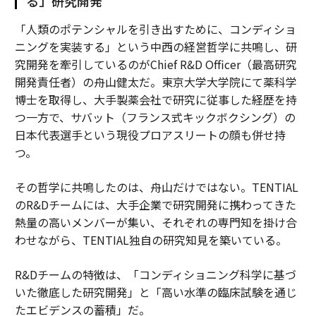
る」研究開発
「人類のポテンシャルを引き出すために、コンディショ
ニングを実装する」という中西の経営哲学に共鳴し、研
究開発を牽引しているのがChief R&D Officer（最高研究
開発責任者）の舟山健太だ。東京大学大学院にて薬科学
博士を取得し、大手製薬会社で研究に従事した経歴を持
つ一方で、サバット（フランス式キックボクシング）の
日本代表選手という現役プロアスリートの顔も併せ持
つ。
その哲学に共鳴したのは、舟山だけではない。TENTIAL
のR&Dチームには、大手企業で研究開発に携わってきた
熱量の高いメンバーが集い、それぞれの専門知を掛け合
わせながら、TENTIAL独自の研究知見を築いている。
R&Dチームの特徴は、「コンディショニング科学に基づ
いた徹底した研究開発」と「高い水準の臨床試験を通じ
たエビデンスの蓄積」だ。