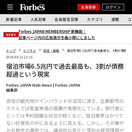
会員登録
ログイン
新着記事
人気記事
会員限定記事
カテゴリ
連載
コ
Forbes JAPAN MEMBERSHIP 新機能｜
NEWS
記事ページ内の広告表示を最小限にしました
トップ
ビジネス
経営・戦略
宿泊市場6.5兆円で過去最高も、3割が債務超
2026.04.11 11:15
宿泊市場6.5兆円で過去最高も、3割が債務
超過という現実
Forbes JAPAN Web-News | Forbes JAPAN
編集部
各地の観光地がインバウンドの活況に沸き、主要都市の
ホテルでは客室単価の高騰が常態化している。旅行者に
とっては予約困難な状況が続くなど、宿泊業界はかつて
ない好景気の中にあるように見える。しかし、その華や
かな数字の裏側では、構造的な変化と深刻な経営課題が