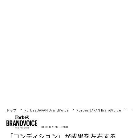
トップ
Forbes JAPAN BrandVoice
Forbes JAPAN BrandVoice
「コン
2026.07.30 16:00
「コンディション」が成果を左右する