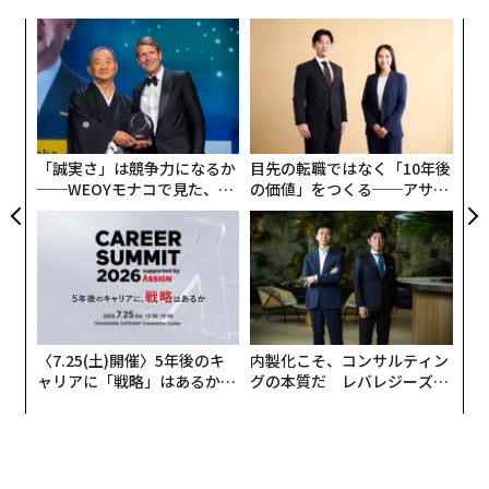
のサポートや方向性を提供せずに単に前進するよう伝え
ている。
創に
パ
たら、どう反応するか分からない。
同社の調査によると、全組織の88％が何らかの形でAIを
 JA
技
活用している。
無
〜
ChatGPTのようなAIツールが役立つ。思慮深く使用すれ
しかし、大きな財務的影響を見ているのはわずか約6％
防
金
ば、リーダーが混乱期に従業員をサポートする構造を構
で、利払い・税引き前利益の増加を見ているのは5.1％
個
築し、会話を個人の問題から体系的な課題へと転換する
だ。これはAIへのアクセス不足によるものではなく、そ
ェ
「誠実さ」は競争力になるか
目先の転職ではなく「10年後
のに役立つ。以下は、始めるためのいくつかのプロンプ
の活用方法によるものだ。
──WEOYモナコで見た、く
の価値」をつくる──アサイ
トである。
ら寿司の経営哲学
ンの長期伴走型支援とは
デロイトの2026年AI状況レポート
では、追加の文脈が提
従業員と共に変化を創造する
供されている。約37％の企業が表面的にAIを活用してい
る。一方、約34％が製品やサービスを変革するためにAI
紛争やパンデミックといったグローバルな脅威を超え
を活用している。
て、絶えず変化する経済とテクノロジーの状況は、容赦
なく破壊的に感じられる。
ガートナー
の調査によると、
〈7.25(土)開催〉5年後のキ
内製化こそ、コンサルティン
スキル対プロンプト：シンプルな比較
平均的な従業員は2022年に10回の組織全体の戦略転換を
ャリアに「戦略」はあるか。
グの本質だ レバレジーズが
トップエグゼクティブのキャ
実践する、次世代ファームの
経験した。同じ研究によれば、従業員の不満は同時に増
ここで、中小企業向けAIスキルが従来のプロンプトエン
リアに触れる1日│CAREER S
全貌
加しており、適応する意欲が低下している。
ジニアリングを上回り始める。
UMMIT 2026
スキルが実際に行うこと
AIの登場によってワークフローを全面的に見直した経験