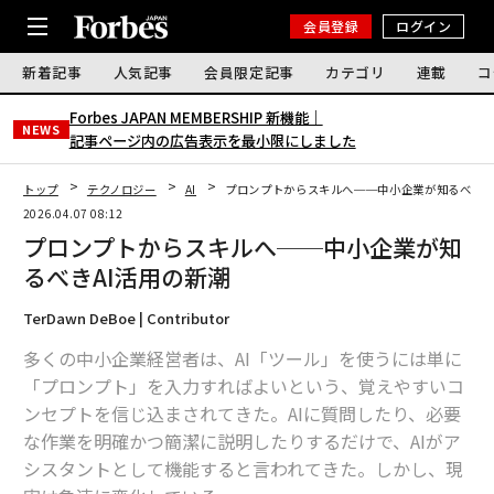
会員登録
ログイン
新着記事
人気記事
会員限定記事
カテゴリ
連載
コ
Forbes JAPAN MEMBERSHIP 新機能｜
NEWS
記事ページ内の広告表示を最小限にしました
トップ
テクノロジー
AI
プロンプトからスキルへ──中小企業が知るべきA
2026.04.07 08:12
プロンプトからスキルへ──中小企業が知
るべきAI活用の新潮
TerDawn DeBoe | Contributor
多くの中小企業経営者は、AI「ツール」を使うには単に
「プロンプト」を入力すればよいという、覚えやすいコ
ンセプトを信じ込まされてきた。AIに質問したり、必要
な作業を明確かつ簡潔に説明したりするだけで、AIがア
シスタントとして機能すると言われてきた。しかし、現