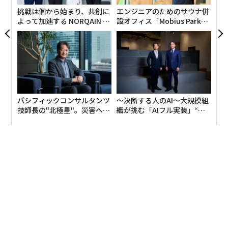
ェ
なければならない。質問を書く。質問をテストする。質
挑戦は個から始まり、共創に
エンジニアのためのサウナ併
問を修正する。来週には、どうやって良い答えを得たか
よって加速する NORQAIN JA
設オフィス「Mobius Park」
PAN 特別座談会
がオープン──タマディック
を忘れてしまう。そして、また別の質問を書くことにな
が健康経営を徹底する理由
る。これを私は「怠惰税」と呼ぶ。そのコストは、時
間、集中力、一貫性だ。そして結果は、再利用がないと
いうことだ。
次に、指示について考えてみよう。指示は単なる質問で
パシフィックコンサルタンツ
〜決断する人のAI〜大規模組
はない。それは構造化されたバンドルパッケージだ。指
技師長の"北極星"。災害への
織が挑む「AIフル実装」“使
無力感を乗り越え見つけた、
う”企業から“動く”企業へ【N
示、ワークフロー、テンプレート、パラメータが含まれ
防災一筋20年の答え
TTドコモビジネス×PwC】
ている。すべてが1つの作業の中にある。それを作成す
る。繰り返し使用する。一貫して動作する。同僚と共有
できる。継続的に開発できる。それはビジネス知識の一
部となる。一度きりのプロジェクトではない。
それが業界が向かっている方向だ。なぜなら、それが機
能するからだ。
Anthropic（アンソロピック）は正式にスキルに関する