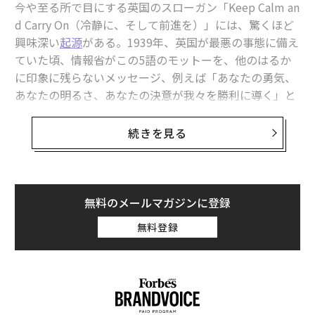
今や至る所で目にする英国のスローガン「Keep Calm an
レベル1では、カジュアルな会話として使用する。AIを検
d Carry On（冷静に、そして前進を）」には、驚くほど
索エンジンやブレインストーミングツールとして使用し
興味深い
起源
がある。1939年、英国が最悪の事態に備え
ている。
ていた頃、情報省がこの5語のモットーを、他のはるか
レベル2では、いくつかの例と構造を追加して質問を改
に印象に残らないメッセージ、例えば「あなたの勇気、
善し始める。今日、ほとんどの中小企業の業務はこのレ
あなたの明るさ、あなたの決意が我々を勝利に導く」と
ベルに存在する。
いったものと共に作成した。このポスターは広く使用さ
レベル3では、タスク全体で保存して再利用できる反復
れることはなく、2000年頃に誰かが書店でコピーを再発
続きを見る
可能なテンプレートの構築を開始する。
見するまで忘れ去られていた。マグカップ業界はそれ以
レベル4では、確立された入力パラメータと出力パラメ
来、同じではなくなった。
ータを持つ構造化されたスキルを導入する。
レベル5では、自律エージェント（複数ステップのワー
静かな回復力の精神は理解しやすい。しかし今日のビジ
無料のメールマガジンに登録
クフローを実行できる）を導入する。
ネスリーダーは、従業員に対して単に冷静を保ち仕事に
無料登録
集中するよう伝えるだけでは済まない。人々は真正性と
ほとんどの中小企業は、これらの異なるレベルが存在す
透明性を期待している。さらに、このメッセージは、ス
ることを知らない。その結果、それらに向けて取り組ん
トレスがリーダーが対処すべき体系的な課題ではなく、
でいない。
個人が管理すべき問題であることを示唆している。私の
会社のCEOとして、Jotformのチームに対し、より多く
マッキンゼーの2025年レポートは、このギャップを示し