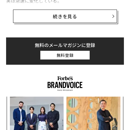
実は急速に変化している。
AIツールは、以前提供されていたものよりもはるかに進
続きを見る
化した。スキル（「再利用可能な指示バンドル」とも呼
ばれる）は、人工知能が一貫性を持って複数の反復的な
タスクを実行できるようにするもので、構造的な変化と
なっている。
無料のメールマガジンに登録
無料登録
つまり、スキル（AI企業が使用する用語）は、AIツール
がどのように機能するかという現在のモデルを表してい
る。スキルは大きなパラダイムシフトを表すだけでな
く、AIを活用するためのより一貫性があり信頼性の高い
アプローチを表している。スキルは、AIツールから（あ
る種の）従業員を生み出すことができる。
果を
内
EN
グ
誰も語らない「プロンプト税」
明
実
〜
全
ほとんどの中小企業はこの罠に陥っている。新しいタス
金
個
クを作成する必要があるたびに、新しい質問を考え出さ