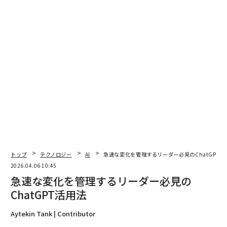
文書を公開
し、2026年1月29日付けの公式プレイブックを発表し
た。わずか5日前の2026年1月27日には、
Manus AIがエージェントスキルのリリースを発表
した。
これらは個別の機能ではない。これらは、はるかに大き
な動きの指標だ。Claude（クロード）のCoworkプラッ
トフォームも2026年1月にロールアウトされた。Cowor
kは、非技術者がコードを書かずに指示のバンドル（ス
キル）を設計・展開できるようにする。
同時に、多くの中小企業は基本的な質問をしている。AI
に何を尋ねるべきか？
トップ
テクノロジー
AI
急速な変化を管理するリーダー必見のChatGPT活
AIからより良い結果を得るにはどうすればよいか
？ツー
2026.04.06 10:45
ルはすでに進化している。
急速な変化を管理するリーダー必見の
ChatGPT活用法
中小企業がレベル1で立ち往生している理由
Aytekin Tank | Contributor
AIと連携する方法は5つある。