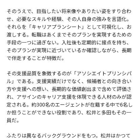
そのうえで、目指したい将来像やありたい姿をすり合わ
せ、必要なスキルや経験、その人自身の強みを言語化。
それらを「キャリアプランシート」として可視化し、お
渡しする。転職はあくまでそのプランを実現するための
手段の一つに過ぎない。入社後も定期的に接点を持ち、
そのプランが実現に近づいているか確認しながら、長期
で伴走することが特徴だ。
その支援品質を象徴するのが「アソシエイトプリンシパ
ル」である。支援実績だけでなく、候補者との向き合い
方や支援への想い、長期的な価値創出まで含めて評価さ
れ、アサインのキャリア支援を体現できる人材のみが認
定される。約300名のエージェントが在籍する中で6名し
か担うことができない役割であり、松井と多田もその一
員だ。
ふたりは異なるバックグラウンドをもつ。松井はかつて