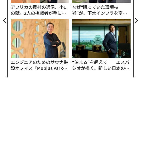
る
ら、キャリアの転換がすでに起きているように見せなけ
アフリカの農村の通信、小1
なぜ“眠っていた環境技
ればならない。
の壁。2人の挑戦者が手にし
術”が、下水インフラを変え
た「次なる武器」
たのか──産総研×月島JFE
アクアソリューションの10年
ステップ1：新分野に関連する実務経験を、手を動かし
て示す
非営利の仕事を志すこの人にとって、ボランティア経験
や理事会（ボード）での活動、あるいはリーダーシップ
を担う経験は、新分野で働く本気度を示すうえで欠かせ
エンジニアのためのサウナ併
“泊まる”を超えて──エスパ
設オフィス「Mobius Park」
シオが描く、新しい日本のラ
ない。理想的には、狙うミッションに直結する領域で実
がオープン──タマディック
グジュアリー（前編）
務経験を積むことだ。そうすれば採用側は、この人を外
が健康経営を徹底する理由
部の人間ではなく同じ目線の仲間として捉えられる。転
身したい分野で経験を積むことは、極めて重要な第一歩
である。自分が本当にこの転換を望んでいるのかを確認
できるうえ、面接で必ず聞かれる「
なぜ新しいキャリアを探しているのか
」に対し、本気の
関心を裏づける材料を雇い手に提示できる。
ステップ2：新分野の「内側」を徹底的に理解する