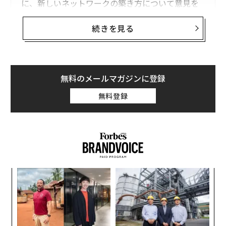
に、新しいネットワークの築き方について意見を
聞きたい。LinkedInで何人かに連絡したが返答が
ない。面識のない人からのコネクション申請を受
続きを見る
け入れることに、相手が警戒しているのではない
かと思う。
人事担当者
無料のメールマガジンに登録
無料登録
キャリアの転換は、
丸ごと1冊の本
が書けるほど幅広い
テーマである。この人事担当者は、ネットワーキングが
転換を実現し得ると考えている点で正しい方向にいる。
ただし、LinkedInで人に連絡するだけでは不十分だ。キ
ャリアチェンジのための7つのステップを紹介する。
るか
「
最初の仕事を得る前に、キャリア転換を「起こ
、く
左右
しておく」
T
「
日
新しいキャリアで仕事を得る最善の方法は、転職者、初
3
心者、新米に見えないことだ。最初の仕事を得る前か
C