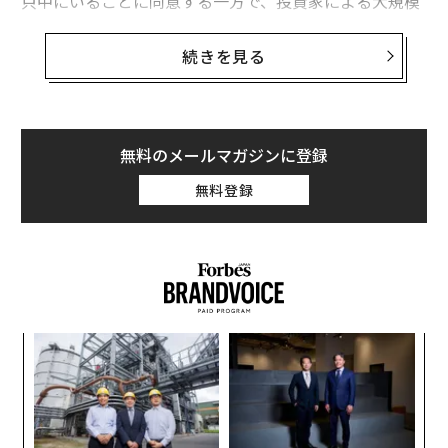
只中にいることに同意する一方で、投資家による大規模
言語モデル（LLM）企業の評価方法は、価値が実際にど
こにあるのかについての根本的な混乱を示唆している。
続きを見る
コモディティ化論
私は数え切れないほどのピッチミーティングで、投資家
無料のメールマガジンに登録
がLLMプロバイダーをシンプルな論理で却下するのを見
てきた。「APIは毎月安くなっているのだから、参入障
無料登録
壁はない」と。表面的には、これは論理的に見える。Op
enAI、Anthropic、そして今やオープンソースの代替手
段が、価格競争で底辺を目指している。
しかし、この視点は重要な何かを見逃している。基盤レ
イヤーのコモディティ化は、スタック全体のコモディテ
「
ィ化を意味しない。それは価値が上位にシフトすること
左右
T
を意味する。
革
日
ク
価値が実際に蓄積される場所
た「