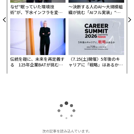
なぜ“眠っていた環境技
〜決断する人のAI〜大規模組
真の問題は、基盤モデルがコモディティになるかどうか
術”が、下水インフラを変え
織が挑む「AIフル実装」“使
（なるだろう）ではなく、むしろそうなった後に防御可
たのか──産総研×月島JFE
う”企業から“動く”企業へ【N
能な価値がどこに現れるかだ。私は3つの明確なレイヤ
アクアソリューションの10年
TTドコモビジネス×PwC】
ーを見ている。
• アプリケーションレイヤー：
独自のワークフロー、デ
ータフライホイール、スイッチングコストを持つ垂直統
伝統を礎に、未来を再定義す
〈7.25(土)開催〉5年後のキ
合型AIソリューションを構築する企業。これらは単なる
る 125年企業BATが挑むス
ャリアに「戦略」はあるか。
ラッパーではなく、LLMをコンポーネントとして使用す
モークレスな未来
トップエグゼクティブのキャ
る業界プロセスの完全な再構築だ。
リアに触れる1日│CAREER S
UMMIT 2026
• オーケストレーションと信頼性レイヤー：
これがConfi
dent AIで私たちが注力している領域だ。モデルがコモデ
ィティ化するにつれ、一貫したパフォーマンスを評価、
監視、保証する能力がボトルネックになる。企業は、生
のモデルアクセスではなく、保証された信頼性と可観測
性にプレミアムを支払うだろう。
次の記事を読み込んでいます。