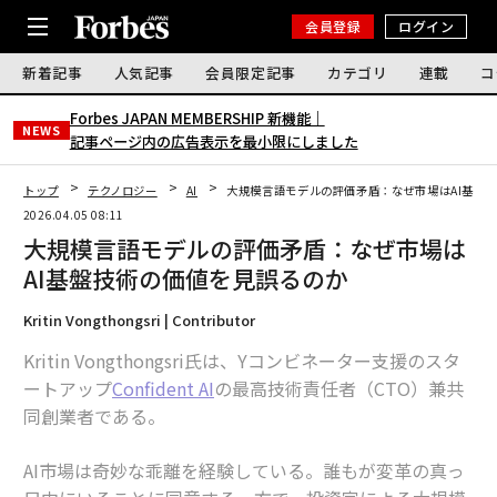
会員登録
ログイン
新着記事
人気記事
会員限定記事
カテゴリ
連載
コ
Forbes JAPAN MEMBERSHIP 新機能｜
NEWS
記事ページ内の広告表示を最小限にしました
トップ
テクノロジー
AI
大規模言語モデルの評価矛盾：なぜ市場はAI基盤
2026.04.05 08:11
大規模言語モデルの評価矛盾：なぜ市場は
AI基盤技術の価値を見誤るのか
Kritin Vongthongsri | Contributor
Kritin Vongthongsri氏は、Yコンビネーター支援のスタ
ートアップ
Confident AI
の最高技術責任者（CTO）兼共
同創業者である。
AI市場は奇妙な乖離を経験している。誰もが変革の真っ