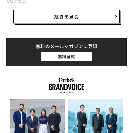
か10%だ。
これこそが、そもそもネットワーキングを行うことで、
続きを見る
今日の厳しい雇用市場において差別化できる理由だ。以
下の戦略を活用して、効果的かつ創造的にネットワーキ
ングを行おう。
無料のメールマガジンに登録
まず、勇気を取り戻すことだ。MyPerfectResumeの調査
無料登録
によると、約34%の人が自信がないために
ネットワーキングを避けている
。自分が雇用市場にもた
らすすべてのものを思い出し、誰もが時には助けを必要
とすることを認識しよう。
次に、依頼する内容を広げることだ。アドバイスを求
ナ併
伝
め、求人について問い合わせ、採用担当者への紹介を依
k」
る
頼し、推薦を求めよう。
ック
モ
〈7
由
ャ
第3に、創造的になることだ。夕食会を開いたり、四半
ト