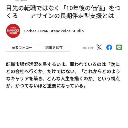
より賢く働く
目先の転職ではなく「10年後の価値」をつ
くる──アサインの長期伴走型支援とは
仕事で成功し、キャリアを加速させ、より賢くリードす
るための、フォーブスのスタッフと寄稿者による実践的
な洞察とアドバイス。
Forbes JAPAN BrandVoice Studio
代わりがきかない存在であることがキャリアを停滞させ
著者フォロー
記事を保存
ているか?
キャリアコーチのショー・デワン氏は、職場
で
不可欠な存在であること
が役職に閉じ込められる3つ
転職市場が活況を呈するいま、問われているのは「次に
の理由を共有し、代わりに価値を高める方法についてア
どの会社へ行くか」だけではない。「これからどのよう
ドバイスを提供している。
なキャリアを築き、どんな人生を描くのか」という視点
が、かつてないほど重要になっている。
職場での幸福度を高めたいなら、
キャリアコーチのウィ
リアム・アルーダ氏による、生産性を維持しながら
そうした時代において、目先の転職成功にとどまらず、
エンゲージメントを高める
新しい方法で、1日により多
中長期のキャリア形成に伴走する支援を掲げるのがアサ
くの楽しみを加えることを考えよう。
インだ。
ストレスの多い仕事の状況で固まってしまうことはある
その支援を体現するのが、卓越した実績と高い専門性を