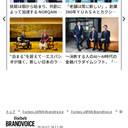
期ごとの学習グループを立ち上げたりしよう。異なる背
リア
挑戦は個から始まり、共創に
「老舗は常に新しい」。創業
景を持つ人々を招待し、それぞれに会話のきっかけを持
UM
よって加速する NORQAIN JA
360年ＹＵＡＳＡとカクシン
参してもらおう。他の人々をつなぐことで、自分自身の
PAN 特別座談会
CEO田尻望が語る、AIを超え
ネットワークだけでなく、相手のネットワークも構築で
る人の価値
きる。
第4に、
ボランティア活動
を行うことだ。人々と知り合
い、
スキルを構築
でき、Human Resource Management
ReviewとCenter for Economic and Policy Researchの研
“泊まる”を超えて─エスパシ
〜決断する人のAI〜AI時代の
オが描く、新しい日本のラグ
金融パラダイムシフト、「超
究によると、長期的には
より多くの収入を得る
ことさえ
ジュアリー（中編）
個別化」の核心 【MUFG×ウ
できる。
ェルスナビ×PwC】
ネットワーキングは intimidatingかもしれないが、意図
的かつ自信を持ったアプローチを取れば、機会を見つ
け、次の役職を獲得する上で多大な価値をもたらすこと
ができる。
トップ
Forbes JAPAN BrandVoice
Forbes JAPAN BrandVoice
目先
2026.07.24 11:00