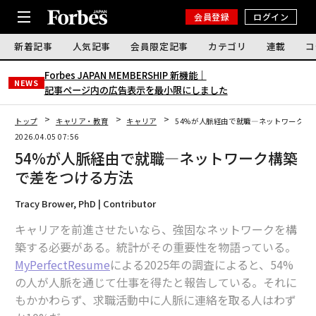
会員登録
ログイン
新着記事
人気記事
会員限定記事
カテゴリ
連載
コ
Forbes JAPAN MEMBERSHIP 新機能｜
NEWS
記事ページ内の広告表示を最小限にしました
トップ
キャリア・教育
キャリア
54%が人脈経由で就職―ネットワーク構
2026.04.05 07:56
54%が人脈経由で就職―ネットワーク構築
で差をつける方法
Tracy Brower, PhD | Contributor
キャリアを前進させたいなら、強固なネットワークを構
築する必要がある。統計がその重要性を物語っている。
MyPerfectResume
による2025年の調査によると、54%
の人が人脈を通じて仕事を得たと報告している。それに
もかかわらず、求職活動中に人脈に連絡を取る人はわず