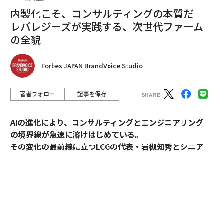
世界の大きな出来事は、現場だけで進行するのではな
内製化こそ、コンサルティングの本質だ
い。私たちのスマートフォンや画面の中でも展開され
レバレジーズが実践する、次世代ファーム
る。戦争の映像、災害の更新情報、速報アラートがリア
の全貌
ルタイムで届き、ときに1日に何度も繰り返される。何
千キロも離れた場所にいても、心理的には危機に引き込
まれていくことがある。
Forbes JAPAN BrandVoice Studio
中東、ロシアとウクライナ、中国と台湾の出来事は近年
著者フォロー
記事を保存
の例だ。いくつかの調査では、これらの紛争を自分にと
って重要だと捉える人が
半数以上
に上ることが示されて
AIの進化により、コンサルティングとエンジニアリング
いるが、心理的影響は、当事者や地域に個人的なつなが
の境界線が急速に溶けはじめている。
りを持つ人に限られない。衝突、破壊、人間の苦痛のイ
その変化の最前線に立つLCGの代表・岩槻知秀とシニア
メージに継続的にさらされることで、多くの視聴者にと
パートナー・内田秀一が、新時代のコンサルティングの
って背景に張り付くストレスが生まれうる。
実像を語る。
反応が短時間で済む人もいる。忙しい一日の中での一瞬
コンサルティングとエンジニアリング。明確に分断され
の不快感にとどまる場合だ。だが、トラウマの経験があ
てきたふたつの領域が、AIの進化によって急速に境界を
る人や深刻な精神疾患の既往がある人では、影響がより