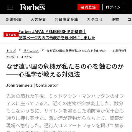
会員登録
ログイン
新着記事
人気記事
会員限定記事
カテゴリ
連載
コ
Forbes JAPAN MEMBERSHIP 新機能｜
NEWS
記事ページ内の広告表示を最小限にしました
トップ
サイエンス
なぜ遠い国の危機が私たちの心を蝕むのか──心理学が教え
2026.04.04 22:57
なぜ遠い国の危機が私たちの心を蝕むのか
──心理学が教える対処法
John Samuels | Contributor
先週の晴れた午後、ミッドタウン・マンハッタンのオフ
ィスに座っていると、近くの建物が突然炎上した。数分
もしないうちに、サイレンを鳴らした消防車が何十台も
通りに押し寄せた。濃い煙が建物から立ち上り、警察が
現場へ急行した。通行人はスマートフォンを掲げて集ま