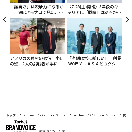
え続ける記憶を再び開いてしまったのだ。
「誠実さ」は競争力になるか
〈7.25(土)開催〉5年後のキ
──WEOYモナコで見た、く
ャリアに「戦略」はあるか。
こうした瞬間は、私たちがあまり語らない事実を思い出
ら寿司の経営哲学
トップエグゼクティブのキャ
させる。危機がもたらす心理的な「波紋効果」である。
リアに触れる1日│CAREER S
人が出来事に直接関わっていなくても、過去のトラウマ
UMMIT 2026
を想起させるもの──目に入る光景、耳にする音、ニュ
ース報道など──によって、非常に現実味のある感情
的・生理的反応が引き起こされることがある。
アフリカの農村の通信、小1
「老舗は常に新しい」。創業
の壁。2人の挑戦者が手にし
360年ＹＵＡＳＡとカクシン
心理学では、これを間接的、あるいは
二次的トラウマ
と
た「次なる武器」
CEO田尻望が語る、AIを超え
呼ぶことがある。これは、出来事を直接体験するのでは
る人の価値
なく、メディア、会話、環境的な「思い出させる刺激」
を通じて、トラウマ的出来事を見聞きすることでストレ
ス反応が生じる現象だ。
いまの世界では、その「刺激」は至るところにある。
トップ
Forbes JAPAN BrandVoice
Forbes JAPAN BrandVoice
内製
ニュースへの継続的な接触が重要な理由
2026.07.24 16:00