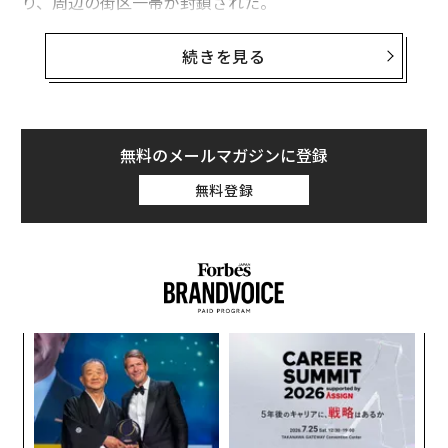
り、周辺の街区一帯が封鎖された。
窓から見えた光景は、非現実的に感じられた──混乱し
続きを見る
ていて、騒々しく、落ち着かなかった。
隣で一緒に見ていた人が、静かにこう言った。その言葉
に、私は立ち止まった。
無料のメールマガジンに登録
無料登録
「9.11のフラッシュバックがよみがえる」
その瞬間、すべてが変わった。サイレンの音は別のもの
に聞こえ、煙はより重たく見えた。さっきまで「いま起
きている緊急事態」だったものが、未解決の何かを引き
ずる重みを帯びた。ある人にとっては日常的な都市の緊
模組
伝
急対応に見える出来事が、別の人にとってはまったく違
“使
る
うものになる──未解決のトラウマを強烈に思い起こさ
【N
モ
せる出来事だ。煙、サイレン、ありふれた一日の突然の
“
C】
オ
中断は、20年以上たった今も多くのニューヨーカーが抱
ジ