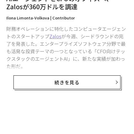
Zalosが360万ドルを調達
同様に暗号資産分野でも、一部の法域で取得できる安価
Ilona Limonta-Volkova | Contributor
な認可は迅速な開始を可能にする一方、より確立された
金融ハブと同等の信頼性、パスポーティング権、市場ア
財務オペレーションに特化したコンピュータエージェン
クセスを提供しない場合がある。
トのスタートアップ
Zalos
が今週、シードラウンドの完
了を発表した。エンタープライズソフトウェア分野で最
これは、身軽な立ち上げが誤りだという意味ではない。
も活発な投資テーマの一つとなっている「CFO向けテッ
完全に合理的な第一歩となり得る。
クスタックのエージェントAI」に、新たな実績が加わっ
た形だ。
法的な枠組みを慎重に検討することがなぜ重要
なのか
サンフランシスコで設立され、Y Combinatorの支援を
続きを見る
受ける同社は、クライアントがすでに使用している財務
私は、次のまったく同じシナリオが何度繰り返されたか
システムに直接接続する。ERP、買掛金管理プラットフ
数え切れない。スピードと節約を追い求めるあまり、企
ォーム、CRMなどがその対象で、Zalosはこれらのシス
業が自社の法的な枠組みをカスタマイズせず、どこで、
テム上で、本来であれば毎月、労務時間として数千ドル
なぜ法人化すべきかという厳しい問いを立てない。経営
を要する複数ステップのワークフローを自律的に実行す
陣は最も安い提供者からテンプレートを手に入れるだけ
る。Rampによれば、経理スタッフ4人を抱える中堅企業
で、法域の選択を些細なものとして扱い、自社の事業が
では、手作業による照合だけで