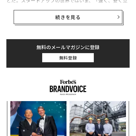
とだ。スタートアップの世界ではいま、「速く、安く立
ち上げろ」という考え方が広く流布している。だが、今
日の現実において、安く事業を始めることはどれほど利
続きを見る
益につながるのだろうか。
この発想には、シリコンバレー発の成功物語にふさわし
い装いがすべて揃っている。正しいように感じられ、賢
無料のメールマガジンに登録
明に聞こえる。そして成功した創業者の誰もが、それを
無料登録
支持しているようにも見える。だが、金融およびテクノ
ロジー分野で数百人の創業者に助言してきた経験から言
えば、たいていは後々、想定外の複雑さを招く。
私のビデオ通話に集まってくる若いCEOたちは聡明で野
心的であり、スピードこそ唯一の味方だと固く信じてい
〜
る。市場でのポジション争いが短距離走であり、ためら
織
いが失敗の匂いを放つことも理解している。しかし速さ
う
を求めるあまり、あまりに多くの人が、いずれ自分自
「
T
3
身、さらには投資家にまで、まだ想像もできない形で跳
C