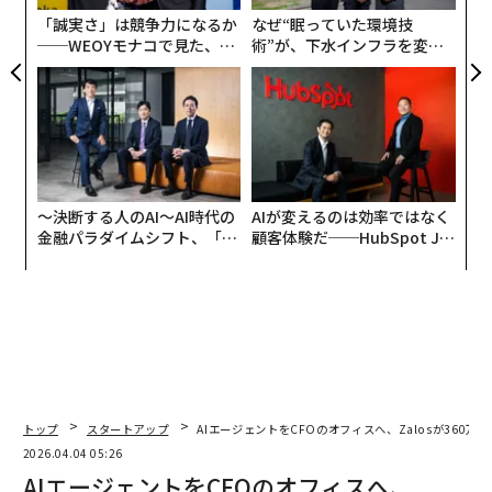
ね返ってくる意思決定をしてしまっている。
る
「誠実さ」は競争力になるか
なぜ“眠っていた環境技
──WEOYモナコで見た、く
術”が、下水インフラを変え
制約とリスクを見極める
ら寿司の経営哲学
たのか──産総研×月島JFE
アクアソリューションの10年
私は15年以上にわたり、フィンテック、投資、暗号資
産、ゲーム業界にまたがってスタートアップの立ち上げ
や中堅企業への助言を行ってきた。そのため、考え得る
ほぼあらゆる立ち上げのシナリオを見てきた。現実に
は、多くのスタートアップが最も速く最も安い選択肢か
〜決断する人のAI〜AI時代の
AIが変えるのは効率ではなく
ら始め、そしてその戦略がうまくいくこともある。
金融パラダイムシフト、「超
顧客体験だ──HubSpot Ja
個別化」の核心 【MUFG×ウ
panが語る「Grow Better」
ェルスナビ×PwC】
な組織のつくり方
しかし創業者は、スピードと低コストには通常、事前に
評価すべき制約とリスクが伴うことを理解しなければな
らない。
たとえば、低コストのゲームライセンスの中には、法定
通貨の決済処理へのアクセスを制限し、従来型の銀行で
トップ
スタートアップ
AIエージェントをCFOのオフィスへ、Zalosが360万
口座を開設しにくくするものがある。その結果、一部の
2026.04.04 05:26
国際的なパートナーが協業を拒むこともあり得る。
AIエージェントをCFOのオフィスへ、