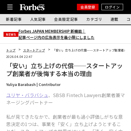
会員登録
ログイン
新着記事
人気記事
会員限定記事
カテゴリ
連載
コ
Forbes JAPAN MEMBERSHIP 新機能｜
NEWS
記事ページ内の広告表示を最小限にしました
トップ
スタートアップ
「安い」立ち上げの代償──スタートアップ創業者が後
2026.04.04 22:47
「安い」立ち上げの代償──スタートアッ
プ創業者が後悔する本当の理由
Yuliya Barabash | Contributor
ユリヤ・バラバシュ
、SBSB Fintech Lawyers創業者兼マ
ネージングパートナー
私が見てきたなかで、創業者が最も過小評価しがちな意
思決定の1つは、事業を「安く」立ち上げようとするこ