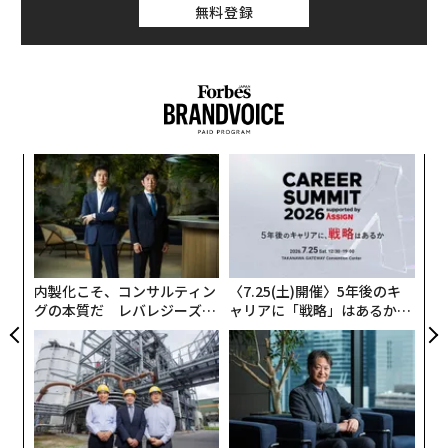
（知る）。自分の不快感を
IN
terrupt（断ち切る）。
無料登録
残念ながら、多くの人がこの教訓を学ぶのが遅すぎる。
最後の点が、たいてい破綻する場所である。「彼らの不
いずれそこにたどり着く人もいるが、悲しいことに、こ
快感が邪魔をした」とテワリは、自分を支えられなかっ
の真実を最後までつかめない人もいる。典型的な経緯は
たリーダーたちについて語った。自分自身の履歴を検討
こうだ。昇進したばかりのリーダーが、なおも自分のパ
していないリーダーは、本能的に話題を変えたり、段取
フォーマンスに固執している。本人の中で変わったの
りの話に切り替えたり、すぐにEAP（従業員支援プログ
“
は、指示に従わせるチームが手に入り、より多くを成し
ラム）へ回したりする。気にかけていないからではな
シ
遂げて、その功績を自分が得られるようになった、とい
グ
い。人の痛みに寄り添うことが、自分の未処理のものを
う一点だけである。
「
刺激するからだ。
─
ら
これは、いつ起きてもおかしくないリーダーシップの惨
第一歩は、
responding
（応答）ではなく
reacting
（反
内製化こそ、コンサルティン
〈7.25(土)開催〉5年後のキ
事である。
応）している瞬間に気づくことだと彼女は主張する。そ
グの本質だ レバレジーズが
ャリアに「戦略」はあるか。
実践する、次世代ファームの
トップエグゼクティブのキャ
して決定的に重要なのは、頭で考えて切り抜けようとし
リーダーシップを損なう失敗
全貌
リアに触れる1日│CAREER S
ないことである。「反応を理屈で処理しようとするのを
UMMIT 2026
企業リーダーとして40年見てきた経験から言えば、初め
やめてください」と彼女は言った。「まず神経系を落ち
てリーダーになる人の成功を損ねる典型的な失敗が3つ
着かせる必要がある。息をする。自分の状態を整える。
ある。対処しなければ、これらはキャリアを頓挫させる
そうすれば考えられるようになる」