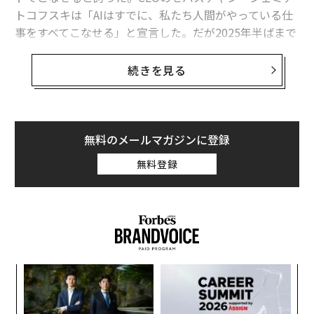
トコフスキは「AIはすでに、私たち人間がやっている仕
事をすべてこなせる」と宣言した。だが2025年半ばまで
に、同社は再び採用に踏み切った。顧客満足度が急落し
たためだ。
シェミアトコフスキは公に認めた
。「効率と
続きを見る
コストに偏りすぎた。結果として品質が下がり、それで
は持続しない」
Klarnaの方針転換は、AIに関する教訓的な逸話にとどま
無料のメールマガジンに登録
らない。より大きなパターンの一つのデータポイントで
無料登録
ある。そのパターンを10年以上にわたり記録してきたの
が、
ニディ・テワリ
だ。LCSW（認定臨床ソーシャルワ
ーカー）であり、ウェルビーイングと職場文化の基調講
演者、そして近刊『
Working Well: How to Build a Hap
pier, Healthier Workplace Through the Science of Attu
nement
』の著者でもある。パターンとはこうだ。リー
“
ダーが人間性を引き算してしまうと──機械で労働者を
シ
置き換える、ウェルビーイング施策を縮小する、あるい
グ
「
は喪失を抱える社員に「割り切れ」と言い放つ──パフ