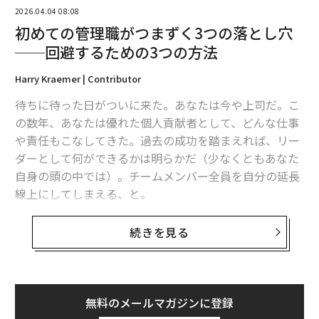
2026.04.04 08:08
ついて声をかけた。彼女は「見てもらえている」と感じ
初めての管理職がつまずく3つの落とし穴
た。回復し、そして成長した。
──回避するための3つの方法
「小さな瞬間なのです」と彼女は私に語った。「それが
Harry Kraemer | Contributor
巨大な成果につながる」
待ちに待った日がついに来た。あなたは今や上司だ。こ
フレームワーク：CHECK-IN
の数年、あなたは優れた個人貢献者として、どんな仕事
や責任もこなしてきた。過去の成功を踏まえれば、リー
異なる対応をしたいがやり方がわからないリーダーのた
ダーとして何ができるかは明らかだ（少なくともあなた
めに、テワリはCHECK-INフレームワークを提案してい
自身の頭の中では）。チームメンバー全員を自分の延長
る。これは、職場での人間的なつながりへの構造化され
線上にしてしまえる、と。
た境界のあるアプローチであり、セラピーには遠く及ば
ないが、ほとんどのマネジャーが行き詰まるまさにその
それは間違いだ。
続きを見る
地点から始まる。
個人貢献者
である間は、どれほど他者と協働していて
頭字語の内容はこうだ。好奇心をもって
Connect
（つな
も、基本的には「自分が何を成し遂げられるか」が中心
がる）。場を
Hold
（保つ）。支援を
Explore
（探る）。
である。だが上司になった瞬間、スイッチが切り替わ
無料のメールマガジンに登録
Congruently
（一貫して）応じる。修復の仕方を
Know
る。今度は「他者」が中心になる。