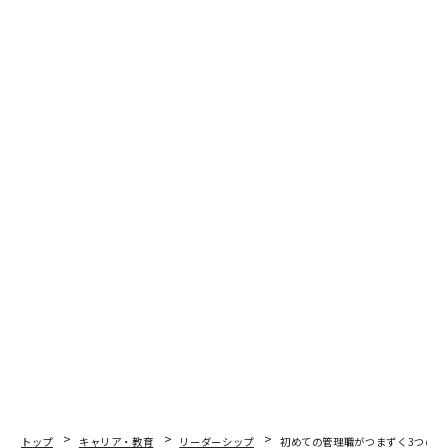
護者になった。その親友は25歳でステージIVの脳腫瘍と
診断されたばかりだった。当時のテワリは、メンタルヘ
ルス組織で高い成果を上げていた。チームは当初、支援
的だった。だが好意はやがて尽きた。彼女は「切り分け
ろ」と言われた。親友が死にゆくのを見守る中で抱えて
いた抑うつのために遅刻したことは、監視され、記録さ
れた。
「セラピストがトップにいる組織でした」と彼女は述べ
た。「メンタルヘルス組織でさえ社員をこう支えるのだ
としたら、企業の世界で何が起きているか想像もできな
い、と気づいたのです」
その後、新しい組織で起きたことが、彼女の本の土台と
なる修復的体験だった。有給休暇（PTO）も積み上がっ
ておらず、新しい同僚の名前もほとんど知らない状態だ
ったにもかかわらず、彼女は必要な時間を与えられた。
マネジャーたちは締め切りではなく、彼女の心の状態に
トップ
キャリア・教育
リーダーシップ
初めての管理職がつまずく3つの落