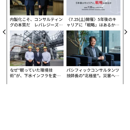
─
ォーマンスは損なわれる。
ら
内製化こそ、コンサルティン
〈7.25(土)開催〉5年後のキ
「私たちが率いる人々と同調できないままだと」とテワ
グの本質だ レバレジーズが
ャリアに「戦略」はあるか。
リは最近の会話で語った。「彼らは同じ苦痛を抱え続け
実践する、次世代ファームの
トップエグゼクティブのキャ
ますが、孤立し、断絶と無関与の状態で経験することに
全貌
リアに触れる1日│CAREER S
UMMIT 2026
なる。それでも結局、出社して働く力やパフォーマンス
に影響が出る。つながりはビジネス上の必須要件なので
す」
なぜ“眠っていた環境技
パシフィックコンサルタンツ
彼女の本が出るタイミングは、これ以上ないほど適切
術”が、下水インフラを変え
技師長の"北極星"。災害への
だ。ギャラップの
たのか──産総研×月島JFE
無力感を乗り越え見つけた、
State of the Global Workplace: 2025 Report
によれば、
アクアソリューションの10年
防災一筋20年の答え
世界の従業員エンゲージメントは2024年に23%から21%
へ低下した。2ポイントの落ち込みであり、COVID-19の
ロックダウンがピークだった時期に見られた低下と一致
する。損失は生産性の低下で4380億ドル。しかも主因は
現場の燃え尽きではない。マネジャーのエンゲージメン
トが崩れたことだ。30%から27%へ、わずか1年で落ち