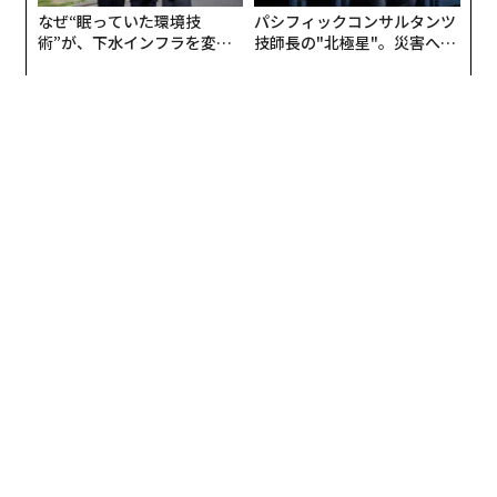
ことにもなる。
なぜ“眠っていた環境技
パシフィックコンサルタンツ
彼女によれば、その「間」は「その場で答えを求められ
術”が、下水インフラを変え
技師長の"北極星"。災害への
「言う通りにやれ」。
指示ばかりで説明がない。これ
たのか──産総研×月島JFE
無力感を乗り越え見つけた、
る」ことが期待されるリーダーにとって、しばしば負債
アクアソリューションの10年
防災一筋20年の答え
が、リードすることは自分のことだと思い込んでいる初
だと見なされる。しかし最も安定し、最も頼りになるリ
めての上司にありがちな型である。彼らは心の中でこう
ーダーとは、「あなたが提起したことを検討するため
言い聞かせる。「みんなが私の言う通りにやりさえすれ
に、終業時刻まで時間をください」と言える人だ。
ばいい。意見など要らないし聞く必要もない。そんなも
投資というフレーム
のは私の足を引っ張るだけだ」。結果として、彼らは命
令を怒鳴るとき以外、ほとんどコミュニケーションに時
この議論には、いまだ搾取的な思考に絡め取られるバー
間を割かない。誰かが計画通りに動かなければ、間髪を
ジョンがある。社員をケアすれば、彼らがより多くを生
入れずに「代わりはいくらでもいる」と告げる。
み出してくれる、という発想だ。テワリは、この緊張関
「優しくしている暇はない」。
おそらく「
係を冷静に見据えている。しかし彼女が最終的に到達す
共感的リーダーシップ
」という言葉を耳にしたことはあ
るのは、よりシステム志向の地点である。人間は、貢献
るのだろう。これは、他者への思いやりを示し、有意義
し、創造し、成果を出すことを忌避しない。安全で、見
なつながりと信頼を築くことの重要性を強調する。しか
てもらえていると感じ、価値を認められているときに、
し当人にとって、それは別部署の誰かが享受するぜいた
それを最もうまくやれるのだ。
く品のように聞こえる。昇進し続けたいなら成果を出さ
ねばならない、と自分に言い聞かせる。「分かってい
つながりは、成果に対する条件付きの報酬ではない。成