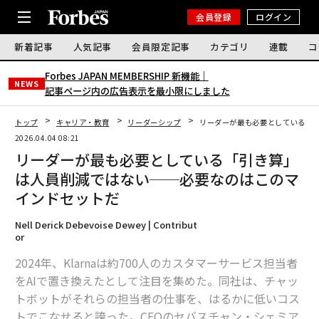
会員登録
ログイン
新着記事
人気記事
会員限定記事
カテゴリ
連載
コ
Forbes JAPAN MEMBERSHIP 新機能｜
NEWS
記事ページ内の広告表示を最小限にしました
トップ
キャリア・教育
リーダーシップ
リーダーが最も必要としている「
2026.04.04 08:21
リーダーが最も必要としている「引き算」
は人員削減ではない──必要なのはこのマ
インドセットだ
Nell Derick Debevoise Dewey | Contribut
or
2024年、Klarnaは約700人のカスタマーサービス担当者
をAIで置き換えたとして注目を集めた。同社は、チャッ
トボットがそれらの担当者の仕事を、はるかに低いコス
トでこなせると誇った。CEOのセバスチャン・シェミア