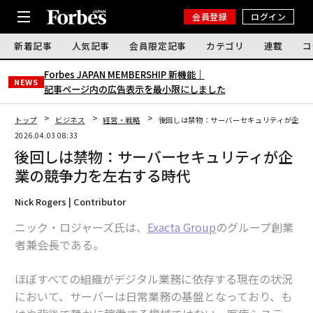
会員登録
ログイン
新着記事
人気記事
会員限定記事
カテゴリ
連載
コ
Forbes JAPAN MEMBERSHIP 新機能｜
NEWS
記事ページ内の広告表示を最小限にしました
トップ
ビジネス
経営・戦略
後回しは禁物：サーバーセキュリティが企業
2026.04.03 08:33
後回しは禁物：サーバーセキュリティが企
業の競争力を左右する時代
Nick Rogers | Contributor
ニック・ロジャーズ氏は、
Exacta Group
のグループ創業
者兼会長である。
ほぼすべての組織がデジタル業務に依存する現在の状況
において、サーバーは日常業務の基盤となっており、も