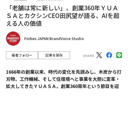
きる防御のベースラインを確保できる。これらの対策を
「老舗は常に新しい」。創業360年ＹＵＡ
ハードウェアに直接組み込むことで、認証されたファー
ＳＡとカクシンCEO田尻望が語る、AIを超
ムウェアと承認されたソフトウェアのみが動作すること
える人の価値
を保証し、検出されない侵害の可能性を大幅に低減でき
る。
Forbes JAPAN BrandVoice Studio
企業のハードウェア設計とサプライチェーン選定をエン
ドツーエンドで監督することで、未検証のサードパーテ
著者フォロー
記事を保存
ィコンポーネントに関連するリスクを最小限に抑え、セ
キュリティ制御と運用システム間のより緊密な連携を可
1666年の創業以来、時代の変化を先読みし、木炭から打
能にすることもできる。これは、機密情報や機密扱いの
刃物、工作機械、そして住環境へと事業を大胆に変革・
情報を扱う分野において特に重要であることがわかっ
拡大してきたＹＵＡＳＡ。創業360周年という節目を迎
た。そうした分野では、コンプライアンスとガバナンス
えた今、18代目社長の田村博之（現・会長）、新たにバ
の要件がより高い保証を求めており、中断、データ破
トンを受け継いだ19代目社長の村山英明、「価値主義」
損、パフォーマンス低下は単純に許容できないからだ。
を掲げて企業変革に伴走するカクシンCEO・田尻望が、
AIを超える「人の提供価値」と、持続的な成長を支える
日常業務への脅威検知の組み込み
組織変革の本質に迫る。