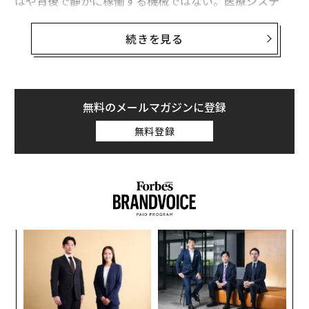
はや背後で静かに稼働する機械ではない。医療システ
ム、行政サービス、金融取引、クラウドワークロードの
いずれをサポートする場合でも、サーバー環境は重要な
続きを見る
サービスを円滑に稼働させ続けている。
同時に、サイバー脅威の環境はより攻撃的で予測不可能
なものになっている。ランサムウェアグループは戦術を
無料のメールマガジンに登録
拡大しており、攻撃者は
ファームウェアを標的にする
ケ
無料登録
ースが増加し、
グローバルサプライチェーン内の脆弱性
が新たな攻撃ポイントを生み出している。AI駆動型攻撃
がこの傾向を加速させる中、従来のソフトウェアベース
の防御の多くは対応に苦慮している。
特に厳格な規制の枠組みに縛られている企業組織にとっ
創に
「
て、サーバーセキュリティの強化はこれまで以上に重要
 JA
─
である。侵害は、大規模な業務中断、法的影響、長期的
ら
な評判の毀損につながる可能性がある。サーバーインフ
“
シ
ラを純粋に技術的な懸念事項としてではなく、戦略的な
グ