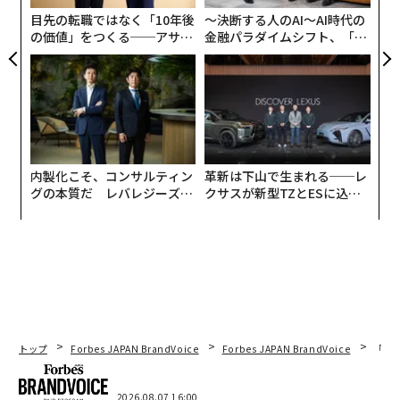
ビジネス資産として扱うことがなぜ不可欠と考えられる
目先の転職ではなく「10年後
〜決断する人のAI〜AI時代の
べきなのか、詳しく見ていこう。
の価値」をつくる──アサイ
金融パラダイムシフト、「超
ンの長期伴走型支援とは
個別化」の核心 【MUFG×ウ
ハードウェアから始める：基盤のセキュリティ
ェルスナビ×PwC】
確保
ソフトウェアセキュリティソリューションは引き続き重
要な役割を果たしているが、技術スタックの下層にある
脆弱性を悪用する攻撃から完全に保護することはできな
内製化こそ、コンサルティン
革新は下山で生まれる──レ
い。例えば、ファームウェアレベルの侵害は、サーバー
グの本質だ レバレジーズが
クサスが新型TZとESに込め
のコアコンポーネント内に悪意のあるコードを隠し、ア
実践する、次世代ファームの
た「DISCOVER」の哲学
全貌
ンチウイルスやエンドポイント保護システムを完全に回
避する可能性がある。
私や他の専門家が学んだことの1つは、レジリエンスの
高い戦略はハードウェア層から始まることが多いという
ことだ。セキュアブートプロセス、ハードウェアルート
トップ
Forbes JAPAN BrandVoice
Forbes JAPAN BrandVoice
「老
オブトラスト機構、物理的侵入検知などのセーフガード
を備えた専用サーバーを構築することで、企業は信頼で
2026.08.07 16:00