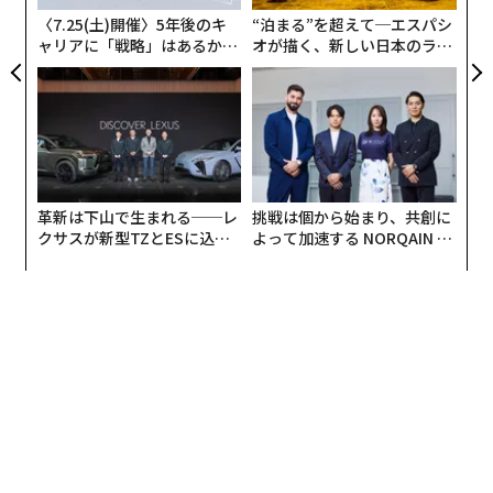
防
〈7.25(土)開催〉5年後のキ
“泊まる”を超えて─エスパシ
AIは大きく、抽象的で、過度に技術的に感じられる。RL
ャリアに「戦略」はあるか。
オが描く、新しい日本のラグ
トップエグゼクティブのキャ
ジュアリー（中編）
HF（人間のフィードバックからの強化学習）のような略
リアに触れる1日│CAREER S
語を耳にすると、思考が停止してしまう。しかし、AIの
UMMIT 2026
背後にあるアルゴリズムを解読するのはエンジニアの仕
事だ。あなたが焦点を当てるべきは、AIが何を可能にす
るか、そしてその限界は何かを理解することだ。そうす
れば、どのソリューションを信頼し、どのように実装す
革新は下山で生まれる──レ
挑戦は個から始まり、共創に
るかについて、情報に基づいた選択をする準備が整う。
クサスが新型TZとESに込め
よって加速する NORQAIN JA
た「DISCOVER」の哲学
PAN 特別座談会
以下は、あなたが学ぶべき基本的な側面である。
プライバシーとセキュリティ
Traliantの「
AIに関する人事部門レポート：人事部門の準備態勢とリ
スク管理に関する洞察
」によると、調査対象となった人事部門の専門家の63％