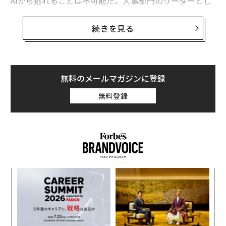
AIから逃れることは不可能だ。人事部門のリーダーとし
て、あなたは「AIで何かしなければ」というプレッシャ
ーを感じているかもしれない。もしかすると、頭の中で
続きを見る
パニック状態の声が聞こえているかもしれない。「私に
は技術的な知識が足りない！」しかし、その必要はない
のだ。
無料のメールマガジンに登録
人事部門のリーダーは実際、AI導入を主導するのに最適
無料登録
な立場にある。組織内で、従業員や課題について最も明
確な視点を持っているのは、他でもないあなただ。真の
課題がどこにあるかを理解しているからこそ、それらを
解決できるAIソリューションを特定する資格があるの
だ。
〜
AI導入を支援する際、あなたの目標は一夜にして専門家
金
になることではない。適切な質問を知っている、情報に
個
基づいた判断ができるリーダーになることだ。
パ
ェ
技
無
人事部門のリーダーがAIについて学ぶべきこと