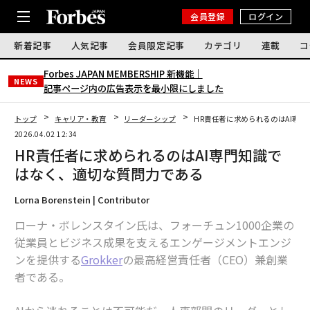
会員登録
ログイン
新着記事
人気記事
会員限定記事
カテゴリ
連載
コ
Forbes JAPAN MEMBERSHIP 新機能｜
NEWS
記事ページ内の広告表示を最小限にしました
トップ
キャリア・教育
リーダーシップ
HR責任者に求められるのはAI専
2026.04.02 12:34
HR責任者に求められるのはAI専門知識で
はなく、適切な質問力である
Lorna Borenstein | Contributor
ローナ・ボレンスタイン氏は、フォーチュン1000企業の
従業員とビジネス成果を支えるエンゲージメントエンジ
ンを提供する
Grokker
の最高経営責任者（CEO）兼創業
者である。