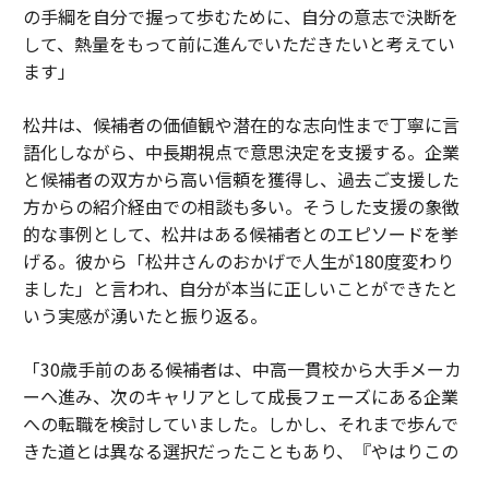
の手綱を自分で握って歩むために、自分の意志で決断を
して、熱量をもって前に進んでいただきたいと考えてい
ます」
松井は、候補者の価値観や潜在的な志向性まで丁寧に言
語化しながら、中長期視点で意思決定を支援する。企業
と候補者の双方から高い信頼を獲得し、過去ご支援した
方からの紹介経由での相談も多い。そうした支援の象徴
的な事例として、松井はある候補者とのエピソードを挙
げる。彼から「松井さんのおかげで人生が180度変わり
ました」と言われ、自分が本当に正しいことができたと
いう実感が湧いたと振り返る。
「30歳手前のある候補者は、中高一貫校から大手メーカ
ーへ進み、次のキャリアとして成長フェーズにある企業
への転職を検討していました。しかし、それまで歩んで
きた道とは異なる選択だったこともあり、『やはりこの
ままでいいのではないか』と何度も迷われていました。