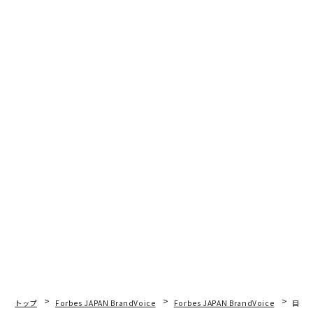
リーダーを蝕む「恐れ」の正体──共感と勇気で組織を導く方法
タグ：
AI / 人工知能
HR
ソートリーダーシップ
advertisement
トップ
Forbes JAPAN BrandVoice
Forbes JAPAN BrandVoice
目先