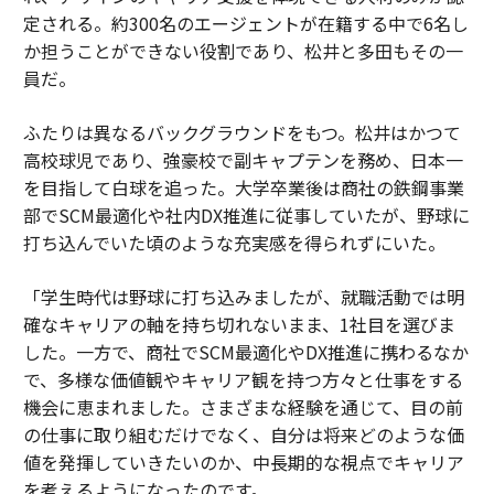
定される。約300名のエージェントが在籍する中で6名し
か担うことができない役割であり、松井と多田もその一
員だ。
ふたりは異なるバックグラウンドをもつ。松井はかつて
高校球児であり、強豪校で副キャプテンを務め、日本一
を目指して白球を追った。大学卒業後は商社の鉄鋼事業
部でSCM最適化や社内DX推進に従事していたが、野球に
打ち込んでいた頃のような充実感を得られずにいた。
「学生時代は野球に打ち込みましたが、就職活動では明
確なキャリアの軸を持ち切れないまま、1社目を選びま
した。一方で、商社でSCM最適化やDX推進に携わるなか
で、多様な価値観やキャリア観を持つ方々と仕事をする
機会に恵まれました。さまざまな経験を通じて、目の前
の仕事に取り組むだけでなく、自分は将来どのような価
値を発揮していきたいのか、中長期的な視点でキャリア
を考えるようになったのです。