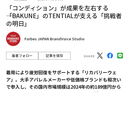
「コンディション」が成果を左右する
あるチャネルが確実に機能すれば、顧客はそちらに引き
――「BAKUNE」のTENTIALが支える「挑戦者
寄せられる。緊急の問題（苦情、請求に関する紛争、緊
の明日」
急の依頼など）については、音声が最も効果的に仕事を
成し遂げる。2024年の
マッキンゼーの調査
では、3500
Forbes JAPAN BrandVoice Studio
人の消費者を対象に調査を行った結果、すべての年齢層
において、電話での生の会話が企業に助けを求める際の
最も好まれる方法のひとつにランクインした。
著者フォロー
記事を保存
世代別の実態は複雑だ
着用により疲労回復をサポートする「リカバリーウェ
ア」。大手アパレルメーカーや低価格ブランドも相次い
単純な物語はこうだ。ベビーブーマー世代は電話をか
で参入し、その国内市場規模は2024年の約189億円から
け、ミレニアル世代とZ世代はテキストを送る。問題解
※1
2030年には約1,700億円へ拡大すると予測
されてい
決、チャネル戦略は確定、というわけだ。しかし、行動
る。
データが示すのはそうではない。セールスフォースの
「つながる顧客」レポート
では、予想よりも小さな世代
過熱するマーケットにおいて、価格競争とは一線を画す
間ギャップが見られた。ベビーブーマー世代の58%が電
ブランドとして独自のポジションを築いているのが、TE
話を好むのに対し、ミレニアル世代とZ世代では53%だ