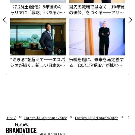
電話をかけた。数時間以内に、同社は荷物の場所を特定
〈7.25(土)開催〉5年後のキ
目先の転職ではなく「10年後
し、ニューアークに再配送し、配達員を私の玄関先に派
ャリアに「戦略」はあるか。
の価値」をつくる──アサイ
遣した。スーツは式の24時間前に到着した。
トップエグゼクティブのキャ
ンの長期伴走型支援とは
リアに触れる1日│CAREER S
UMMIT 2026
この経験は、企業がいまだに見逃していることを示して
いる。顧客がロイヤルティを示すのはチャネルに対して
ではない。成果に対してなのだ。
迅速性最優先の世界に突入している
“泊まる”を超えて──エスパ
伝統を礎に、未来を再定義す
シオが描く、新しい日本のラ
る 125年企業BATが挑むス
グジュアリー（前編）
モークレスな未来
長年、顧客体験（CX）をめぐる議論は、ひとつのテーゼ
に支配されてきた。顧客はデジタルを求めている、と。
より良いアプリを構築せよ。チャットを追加せよ。電話
を回避せよ。チャネルの選好こそがすべてだと、私たち
は考えていた。しかし、顧客は実際にはチャネルなど気
にしていない。彼らが気にするのは、自分の問題が迅速
かつ正確に解決されるか、同じことを繰り返さずに済む
トップ
Forbes JAPAN BrandVoice
Forbes JAPAN BrandVoice
「コン
かどうかだ。私はこれを迅速性と呼んでおり、これが顧
客がブランドを評価する主要なレンズとなっている。
2026.07.30 16:00