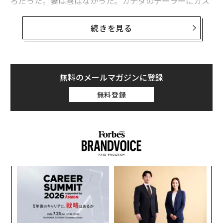
ろだった。妻は喜ばなかった。カナダのテーラーにカス
タムスーツを注文していたが、新型コロナウイルス感染
症により渡航が制限されたため、ニュージャージー州の
続きを見る
自宅に翌日配送で送ってもらうよう手配した。本来なら
問題なく届くはずが、物流の迷路に陥った。荷物は税関
を通過し、ニューアーク空港に到着したものの、なぜか
インディアナポリスに送り返され、再び税関を通過する
無料のメールマガジンに登録
ことになったのだ。
無料登録
5日間、私はデジタルチャネルを通じて問題解決を試み
た。アプリ、テキストサポート、ウェブサイトのフォー
ムを使った。しかし、どの返答も同じ自動化されたスク
リプトに従っており、荷物がすでに誤配送されていると
いう事実を無視していた。最終的に電話サポートに連絡
内
したが、IVR（自動音声応答システム）はメニューや部
グ
署を経由させるだけで、何も解決しなかった。
実
挑
全
よっ
最後に、私は企業の代表番号を突き止め、社長室に直接
PA