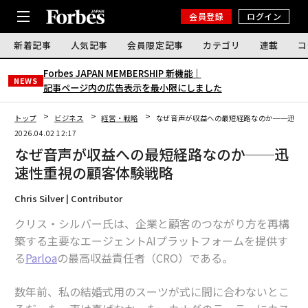
会員登録
ログイン
新着記事
人気記事
会員限定記事
カテゴリ
連載
コ
Forbes JAPAN MEMBERSHIP 新機能｜
NEWS
記事ページ内の広告表示を最小限にしました
トップ
ビジネス
経営・戦略
なぜ音声が収益への最短経路なのか──迅速
2026.04.02 12:17
なぜ音声が収益への最短経路なのか──迅
速性重視の顧客体験戦略
Chris Silver | Contributor
クリス・シルバー氏は、企業と顧客のつながり方を再構
築する主要なエージェントAIプラットフォームを提供す
る
Parloa
の最高収益責任者（CRO）である。
数年前、私の結婚式用のスーツが式に間に合わないとこ