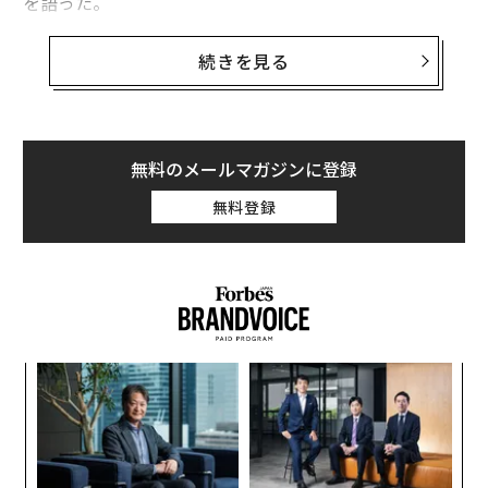
を語った。
さらにフアンは、データベースにあるような構造化デー
続きを見る
タをAIで扱うためにcuDFを活用できること、また動画の
ような非構造化データにcuVSを用いることで、AIの学習
と推論に利用できる代表的な構造化データを作成できる
ことを説明した。cuVSでは、インデックスデータの保存
無料のメールマガジンに登録
とベクター検索の支援のために、デジタルストレージが
無料登録
重要な役割を果たす。
フアンはまた、IBM、Google Cloud、AWS、Microsoft
Azure、Oracle、Dellなど、さまざまなオンプレミスお
よびクラウドのストレージ企業と協業し、顧客に向けて
AIにおける非構造化データの活用を支援していることに
「
も触れた。さらにClaude Codeを背景に、エージェンテ
3
ィックAIにとってトークン生成の重要性についても語っ
C
「
た。Claudeのような推論アプリケーションは、AIモデル
る
─
の学習に投じられてきた莫大な投資を回収するための道
ら