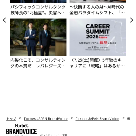
筋になるという。
パシフィックコンサルタンツ
〜決断する人のAI〜AI時代の
技師長の"北極星"。災害への
金融パラダイムシフト、「超
以下の図は、2026年から2027年にかけてのAIデータセン
無力感を乗り越え見つけた、
個別化」の核心 【MUFG×ウ
ター投資が着実に増加し、2025年から2026年にかけて
防災一筋20年の答え
ェルスナビ×PwC】
の伸びと同程度になることを示している。資金の60%は
クラウドインフラに、40%はオンプレミスのアプリケー
ション支援に振り向けられる。
内製化こそ、コンサルティン
〈7.25(土)開催〉5年後のキ
現在のNvidia Vera Rubinアーキテクチャは、前世代のH
グの本質だ レバレジーズが
ャリアに「戦略」はあるか。
200FP8と比べて1ワットあたりのAIトークン処理性能が5
実践する、次世代ファームの
トップエグゼクティブのキャ
0倍となり、その結果、生成トークンあたりのコストは3
全貌
リアに触れる1日│CAREER S
5分の1になった。フアンは、AIの処理能力が10年間で40
UMMIT 2026
00万倍に増大したことも指摘した。しかし高速なトーク
ン生成を実現するには、より多くのメモリと、メモリか
らGPUへのより高性能なデータ移動が必要になる。Vera
Rubin NVL72は、75TBの高速メモリと、1.6PB/sのHBM
トップ
Forbes JAPAN BrandVoice
Forbes JAPAN BrandVoice
伝統
4帯域幅を要する。
2026.08.05 16:00