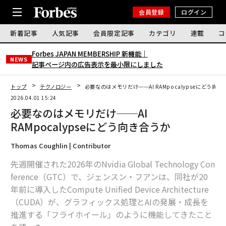
会員登録
ログイン
新着記事
人気記事
会員限定記事
カテゴリ
連載
コ
Forbes JAPAN MEMBERSHIP 新機能｜
NEWS
記事ページ内の広告表示を最小限にしました
トップ
テクノロジー
必要なのはメモリだけ──AI RAMpocalypseにどう向き
2026.04.01 15:24
必要なのはメモリだけ──AI
RAMpocalypseにどう向き合うか
Thomas Coughlin | Contributor
先週開催された2026年のNvidia Global Technology Con
ference（GTC）で、ジェンスン・フアンは、同社が20
年前に導入したCompute Unified Device Architecture
（CUDA）が、グラフィックス処理とAIの発展・成長を
推進する「フライホイール」のように機能してきたこと