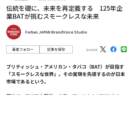
チャットボットなどの現在の主要AIアプリケーション
伝統を礎に、未来を再定義する 125年企
は、約1000億パラメータ、8000コンテキストポイン
業BATが挑むスモークレスな未来
ト、毎秒100トークンを必要とする。効果的なコーディ
ング支援やディープリサーチといったAIのフロンティア
機会では、10兆パラメータ、100万コンテキストポイン
Forbes JAPAN BrandVoice Studio
ト、さらに毎秒1500トークンが必要になる可能性があ
る。トークン生成を15倍高速化し、モデルを100倍大規
著者フォロー
記事を保存
模化するには、デジタルメモリとストレージの増強に加
え、メモリと処理の間の帯域幅をさらに高めることが求
ブリティッシュ・アメリカン・タバコ（BAT）が目指す
められる。
「スモークレスな世界」。その実現を先導するのが日本
市場であるという。
推論が高速化すれば、より速い結果に対するプレミアム
課金という新市場も開かれ、より高い利益率の新たな収
同社で、アジア太平洋・中東・アフリカなど50以上の
益機会が生まれる。以下の画像は、スループットと高速
国・地域を擁するAPMEA地域のディレクターを務めるパ
応答が推論収益を押し上げる様子を示している。
スカル・ムルメステールに戦略を聞いた。
また、最近リリースされたGroq 3 LPUのような言語処理
ユニット（LPU）を追加することで、ユーザーあたり毎
来年125周年を迎えるブリティッシュ・アメリカン・タ