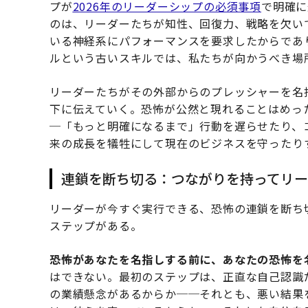
プが
2026年のリーダーシップの必須事項
で明確に
のは、リーダーたちが知性、回復力、戦略を欠い
いる神経系にパフォーマンスを要求したからであ
ルという古いスキルでは、私たちが向かうべき場
リーダーたちがその外部からのプレッシャーを名
下に伝えていく。恐怖が公然と現れることはめっ
─「もっと明確になるまで」行動を遅らせたり、
来の成長を犠牲にして現在のビジネスを守ったり
連鎖を断ち切る：つながりを持ってリー
リーダーが今すぐ実行できる、恐怖の連鎖を断ち
ステップがある。
恐怖があなたを名指しする前に、あなたの恐怖を
はできない。最初のステップは、正直な自己認識
の業績懸念があるからか──それとも、悪い結果