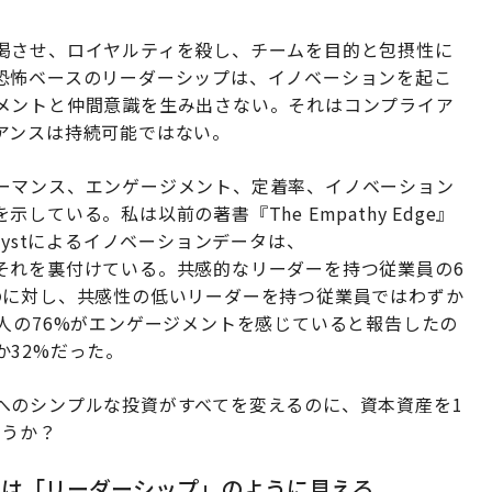
渇させ、ロイヤルティを殺し、チームを目的と包摂性に
恐怖ベースのリーダーシップは、イノベーションを起こ
メントと仲間意識を生み出さない。それはコンプライア
アンスは持続可能ではない。
ーマンス、エンゲージメント、定着率、イノベーション
ている。私は以前の著書『The Empathy Edge』
lystによるイノベーションデータは、
それを裏付けている。共感的なリーダーを持つ従業員の6
のに対し、共感性の低いリーダーを持つ従業員ではわずか
人の76%がエンゲージメントを感じていると報告したの
32%だった。
へのシンプルな投資がすべてを変えるのに、資本資産を1
ろうか？
れは「リーダーシップ」のように見える