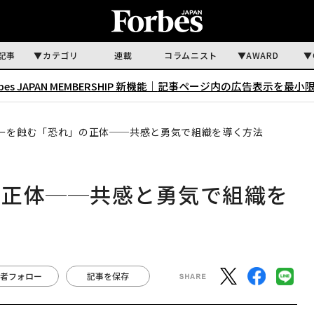
記事
カテゴリ
連載
コラムニスト
AWARD
rbes JAPAN MEMBERSHIP 新機能｜
記事ページ内の広告表示を最小
ーを蝕む「恐れ」の正体──共感と勇気で組織を導く方法
の正体──共感と勇気で組織を
者フォロー
記事を保存