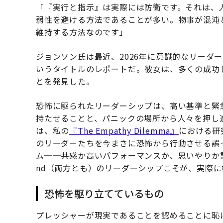
「『実行と指示』は実際には防衛です。それは、
弱性を避ける方法であることが多い。物事が混沌
維持する方法なのです」
ジョンソン氏は最近、2026年に意識的なリーダ
いうタイトルのレポートだ。彼女は、多くの成功
とを発見した。
恐怖に駆られたリーダーシップは、高い基準と緊
持たせることと、パニックの場所から人々を押し
は、私の
『The Empathy Dilemma』
における研
のリーダーたちを今まさに恐怖から行動させる誤った
ム──共感か高いパフォーマンスか、思いやりか説
nd（両方とも）のリーダーシップこそが、実際
恐怖を駆り立てているもの
プレッシャーが現実であることを認めることに恥