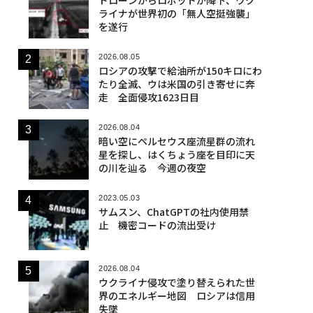
ライナが世界初の「無人空挺強襲」
を遂行
2026.08.05
ロシアの攻撃で給油所が150キロにわ
たり全滅、ウは米国の引き寄せに奔
走 全面侵攻1623日目
2026.08.04
暗い空にペルセウス座流星群の流れ
星を探し、はくちょう座を目印に天
の川を辿る 今週の夜空
2023.05.03
サムスン、ChatGPTの社内使用禁
止 機密コードの流出受け
2026.08.04
ウクライナ侵攻で塗り替えられた世
界のエネルギー地図 ロシアは信用
失墜