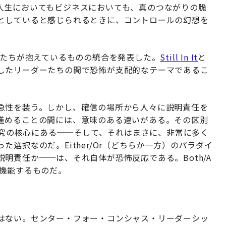
人生においてもビジネスにおいても、真のつながりの脆
としていると感じられるときに、コントロールの幻想を
ーたちが抱えているものの統合を発表した。
Still In It
と
したリーダーたちの間で恐怖が支配的なテーマであるこ
急性を装う。しかし、確信の場所から人々に説明責任を
進めることの間には、意味のある違いがある。その区別
究の核心にある──そして、それはまさに、非常に多く
選択なのだ。Either/Or（どちらか一方）のパラダイ
明責任か──は、それ自体が恐怖反応である。Both/A
に機能するものだ。
はない。センター・フォー・コンシャス・リーダーシッ