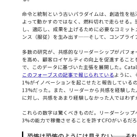
命令と統制という古いパラダイムは、創造性を枯
よって動かすのではなく、燃料切れで走らせる。
し、適応し、成果を上げるために必要なコミット
ンス（服従）を生み出す──そして、コンプライ
多数の研究が、共感的なリーダーシップがパフォ
を高め、顧客ロイヤルティの向上を促進することを示し
で、このデータに基づいた主張を展開した。Cata
このフォーブスの記事で報じられている
ように、
1%がイノベーションを起こせたと報告している
13%だった。また、リーダーから共感を経験した
に対し、共感をあまり経験しなかった人ではわずか
これらの数字は驚くべきものだ。リーダーシップ
3%の能力で稼働させることを許すCFOがいるだ
恐怖は恐怖のようには見えない──そ