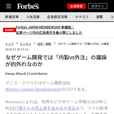
会員登録
ログイン
新着記事
人気記事
会員限定記事
カテゴリ
連載
コ
Forbes JAPAN MEMBERSHIP 新機能｜
NEWS
記事ページ内の広告表示を最小限にしました
トップ
ビジネス
経営・戦略
なぜゲーム開発では「内製vs外注」の議論が
2026.03.30 23:16
なぜゲーム開発では「内製vs外注」の議論
が的外れなのか
Denys Kliuch | Contributor
デニス・クリウチはゲーム開発会社
Whimsy Games Development
のCEOである。
Newzooによれば、世界のビデオゲーム市場は2024年に
約
1877億ドルの売上高を生み出す見込み
で、マクロ経済