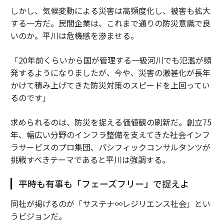
しかし、気候変動による災害は高頻度化し、被害も拡大
メンバーシップに登録する
する一方だ。民間企業は、これまで通りの防災意識で良
いのか。平川は危機感を滲ませる。
「20年前くらいから国が管理する一級河川でも氾濫が頻
発するようになりましたが、今や、災害の激甚化が長年
関連記事
かけて積み上げてきた防災対策のスピードを上回ってい
るのです」
組織の成長とともに顧客インサイトを意思決定の中心に据え続ける方法
求められるのは、防災を捉える価値観の刷新だ。創立75
「適応力」が企業の命運を分ける時代が来た
年、幅広い分野のインフラ整備を支えてきた社会インフ
汎用型AIではかえって逆効果の場合も。「目的特化型テクノロジー」がイ
ラサービスのプロ集団、パシフィックコンサルタンツが
ノベーションを促進する
挑戦すべきテーマであると平川は強調する。
顧客離脱ゼロを目指すマーケティング企業の経営戦略
平時も有事も「フェーズフリー」で捉えよ
失敗した立地を成功に導く：構造化成長の実践的教訓
同社が掲げるのが「サステナ∞レジリエンス社会」とい
うビジョンだ。
AI / 人工知能
ゲーム/ゲームビジネス/ゲーム業界