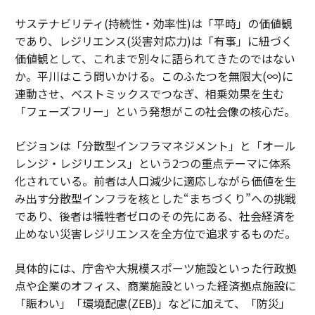
リーダー/リーダーシップ
アート/美術品
サステナビリティ(持続性・効率性)は「平時」の価値観
プラットフォーム
であり、レジリエンス(災害対応力)は「有事」に紐づく
XR/エクステンデッド・リアリティ/クロス・リアリティ
価値観として、これまで別々に語られてきたのではない
投資/投資家
デザイン/デザイナー
クリエイティブ
か。平川はこう問いかける。このふたつを無限大(∞)に
タグ：
連動させ、ベストミックスでつなぎ、相乗効果を生む
意思決定
テクノロジー
アニメーション
「フェーズフリー」という発想がこの社会像の核心だ。
人材/人材育成
コミュニケーション
マネジメント/マネージャー/管理職
ビジョンは「分散型インフラマネジメント」と「オール
業務委託/アウトソーシング
スキル/スキルアップ
レンジ・レジリエンス」という2つの重点テーマに体系
トレーニング/訓練/練習
化されている。前者は人口減少に適応しながら価値を生
み出す分散型インフラを核とした“まちづくり”への挑戦
であり、後者は犠牲者ゼロのその先にある、社会経済を
advertisement
止めない災害レジリエンスを全方位で追求するものだ。
具体的には、庁舎や大規模スポーツ施設といった行政拠
点や企業のオフィス、商業施設といった経済拠点施設に
「賑わい」「環境配慮(ZEB)」などに加えて、「防災」