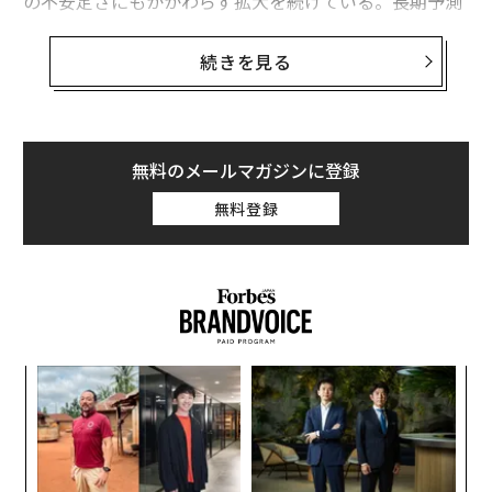
の不安定さにもかかわらず拡大を続けている。長期予測
では、2030年代初頭までに
5000億ドル
を超える可能性
が示唆されている。
続きを見る
この規模は機会と圧力の両方を生む。スタジオは、より
多くのプラットフォームでより多くのコンテンツを、よ
り高い品質で提供することを求められる一方で、生産コ
無料のメールマガジンに登録
ストの上昇と短縮されたスケジュールの管理も迫られて
無料登録
いる。
私は長年、ゲームスタジオが同じ問いをめぐって多くの
時間を費やして議論するのを見てきた。内製するか、ア
ウトソースするか、である。
な
この問いは戦略的で責任あるものに見える。しかし、今
術
日の業界において、これは最も重要な問いではない。本
た
質的な問題は、アウトソースするかどうかではなく、そ
挑
ア
よっ
れをいかに効果的に行うかにある。
PA