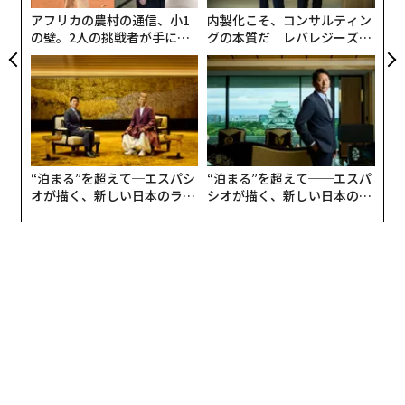
アフリカの農村の通信、小1
内製化こそ、コンサルティン
私はゲーム開発会社を率いており、さまざまな市場やプ
の壁。2人の挑戦者が手にし
グの本質だ レバレジーズが
ロジェクト規模の多くのスタジオと仕事をしてきた。そ
た「次なる武器」
実践する、次世代ファームの
の中で、相当数のスタジオがハイブリッドのアプローチ
全貌
を選ぶのを見てきた。内製とアウトソースを組み合わ
せ、内部のオーナーシップと外部のスケーラビリティを
両立させるのである。
スタジオがアウトソースになお躊躇する理由
“泊まる”を超えて─エスパシ
“泊まる”を超えて──エスパ
オが描く、新しい日本のラグ
シオが描く、新しい日本のラ
アウトソーシングには今なお否定的な認識がある。多く
ジュアリー（中編）
グジュアリー（前編）
のスタジオリーダーは、それをコントロールの喪失、品
質の不安定さ、あるいはチームの不整合と結び付ける。
こうした懸念は妥当であり、受け渡し型で硬直的な契約
に基づき、統合が限定的だった旧来型のアウトソーシン
グモデルに起因することが多い。
現代のアウトソーシングは、効果的に実装されるなら別
物である。オーナーシップを保ちながら内部能力を拡張