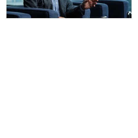
パシフィックコンサルタンツの平川了治。1991年入社。当時は、地球環境
問題への関心の高まりを背景に、世界各地で砂漠緑化プロジェクトが展開
されていた時代。大学では農業土木を専攻し、その知識を活かせるパシフ
ィックコンサルタンツに入社を決めた。
「防災は10点ずつを積み重ねる」。技師長の原
点
これほど広いビジョンを語れる平川とは、いったいどん
な人物なのか。そのキャリアをたどると、日本の防災史
との重なりも見えてくる。
防災がキャリアの中心となった転機は、2000年の東海豪
雨だ。東海3県が広範囲に浸水したこの災害を受け、国
は翌2001年に約50年ぶりとなる水防法改正に踏み切る。