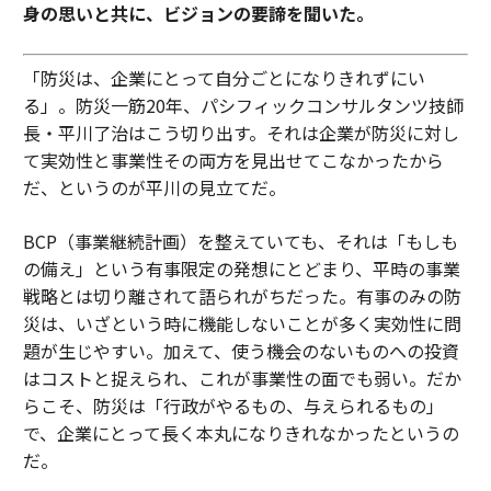
身の思いと共に、ビジョンの要諦を聞いた。
ゲーム開発のアウトソーシングに反応的に取り組むスタ
ジオは課題に直面しやすい。一方、それを運用モデルに
「防災は、企業にとって自分ごとになりきれずにい
統合するスタジオは、レジリエンスを獲得できる。
る」。防災一筋20年、パシフィックコンサルタンツ技師
長・平川了治はこう切り出す。それは企業が防災に対し
私は、ゲーム開発の未来は、社内のビジョンと外部の実
て実効性と事業性その両方を見出せてこなかったから
行を組み合わせ、アウトソーシングを妥協ではなく競争
だ、というのが平川の見立てだ。
優位として活用するスタジオによって形作られていく可
能性が高いと考えている。
BCP（事業継続計画）を整えていても、それは「もしも
の備え」という有事限定の発想にとどまり、平時の事業
（
forbes.com 原文
）
戦略とは切り離されて語られがちだった。有事のみの防
災は、いざという時に機能しないことが多く実効性に問
題が生じやすい。加えて、使う機会のないものへの投資
はコストと捉えられ、これが事業性の面でも弱い。だか
2026年9月号発売中
らこそ、防災は「行政がやるもの、与えられるもの」
で、企業にとって長く本丸になりきれなかったというの
だ。
最新号の購入はこちらから