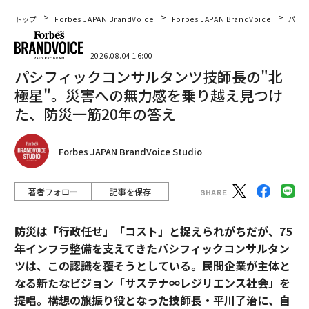
ンの破綻、品質の不安定さ、双方のフラストレーション
に直面しがちである。
トップ
Forbes JAPAN BrandVoice
Forbes JAPAN BrandVoice
パシ
また、マネジメントへの投資なしにコスト削減を期待す
2026.08.04 16:00
る場合にも、アウトソーシングは機能しにくい。効果的
パシフィックコンサルタンツ技師長の"北
な協業には、オンボーディング、統合、継続的なコミュ
極星"。災害への無力感を乗り越え見つけ
ニケーションが必要だ。スタジオ側に専任のオーナーシ
た、防災一筋20年の答え
ップがなければ、強力な外部パートナーであっても期待
に応えるのは難しい。アウトソーシングは、強い社内の
Forbes JAPAN BrandVoice Studio
中核を支えるときに最も効果を発揮する。
求められるリーダーシップの転換
著者フォロー
記事を保存
アウトソーシングはリーダーシップの意思決定である。
防災は「行政任せ」「コスト」と捉えられがちだが、75
スタジオはヘッドカウントにとらわれず、本質的に適応
年インフラ整備を支えてきたパシフィックコンサルタン
可能な生産システムを設計する必要がある。これは、パ
ツは、この認識を覆そうとしている。民間企業が主体と
ートナーを早期から計画に織り込み、柔軟性のための予
なる新たなビジョン「サステナ∞レジリエンス社会」を
算を確保し、場当たり的な解決策ではなく統合に投資す
提唱。構想の旗振り役となった技師長・平川了治に、自
ることを意味する。