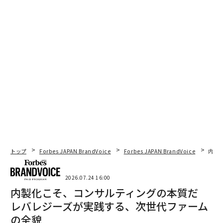
トップ
Forbes JAPAN BrandVoice
Forbes JAPAN BrandVoice
内製
2026.07.24 16:00
内製化こそ、コンサルティングの本質だ
レバレジーズが実践する、次世代ファーム
の全貌