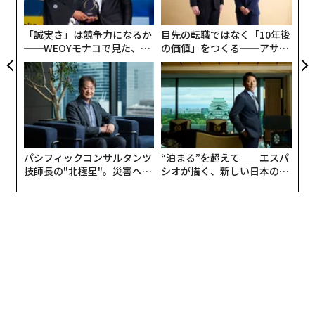
から約10年にわたり一貫して報告されたものであり、ニ
う
ューロダイバーシティ人材が明確な優位性を持つことを
T
「誠実さ」は競争力になるか
目先の転職ではなく「10年後
示している。
──WEOYモナコで見た、く
の価値」をつくる──アサイ
ら寿司の経営哲学
ンの長期伴走型支援とは
パシフィックコンサルタンツ
“泊まる”を超えて──エスパ
技師長の"北極星"。災害への
シオが描く、新しい日本のラ
無力感を乗り越え見つけた、
グジュアリー（前編）
防災一筋20年の答え