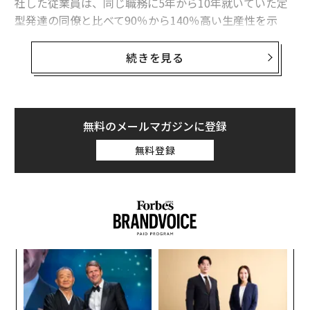
社した従業員は、同じ職務に5年から10年就いていた定
型発達の同僚と比べて90％から140％高い生産性を示
し、ミスはほぼゼロだった。
続きを見る
UiPath
（ユーアイパス）は、AutonomyWorks（オート
ノミーワークス）との試験的プログラムにおいて、ニュ
ーロダイバーシティ人材（神経多様性）がAIデータラベ
リング業務で、それ以外の従業員より150％高い生産性
無料のメールマガジンに登録
を記録したと報告した。ヒューレット・パッカード・エ
無料登録
ンタープライズは、オーストラリア人的サービス省のニ
ューロダイバーシティ人材によるソフトウェアテストチ
ームが、定型発達のチームより30％高い生産性を発揮し
たことを
確認した
。SAPでは、ニューロダイバーシティ
人材がたった1人で考案した
解決策
が、推定4000万ドル
（約64億円。1ドル＝159円換算）のコスト削減をもたら
挑
した。
よっ
PA
〜
これらの社内プログラム指標は、世界最大級の企業4社
織