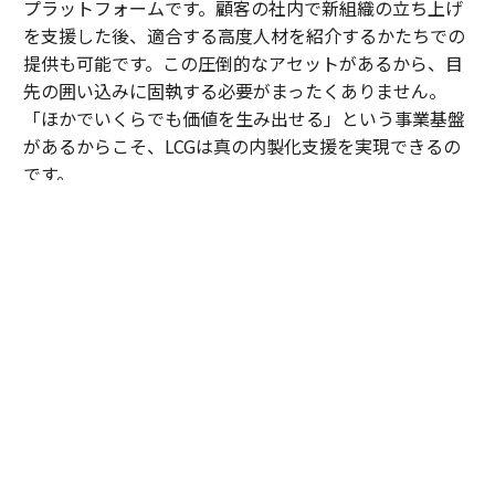
プラットフォームです。顧客の社内で新組織の立ち上げ
を支援した後、適合する高度人材を紹介するかたちでの
提供も可能です。この圧倒的なアセットがあるから、目
先の囲い込みに固執する必要がまったくありません。
「ほかでいくらでも価値を生み出せる」という事業基盤
があるからこそ、LCGは真の内製化支援を実現できるの
です。
内田
：顧客が自走できる状態をつくれたら、速やかに次
へ向かう。実際、私たちがAIを駆使してテスト工程の自
動化を支援した案件では、現業の工数が劇的に削減さ
れ、顧客から「浮いた時間で、品質向上のために新しい
アプローチを試したい」という創造的なアイデアも引き
出せるようになりました。
そもそも、私がLCGへの参画を決めたのは、岩槻の「マ
インドの良い人しか取りません」という言葉がきっかけ
でした。近年のコンサル業界は高いサラリーや肩書きが