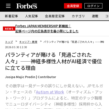
会員登録
ログイン
新着記事
人気記事
会員限定記事
カテゴリ
連載
コ
Forbes JAPAN MEMBERSHIP 新機能｜
NEWS
記事ページ内の広告表示を最小限にしました
トップ
キャリア・教育
パランティアが賭ける「見過ごされた人々」──神経多
2026.03.30 12:30
パランティアが賭ける「見過ごされた
人々」──神経多様性人材がAI経済で優位
に立てる理由
Josipa Majic Predin | Contributor
その数字は一見データの誤りにしか見えない。JPモルガ
ン・チェースの「
Autism at Work
（オーティズム・アッ
ト・ワーク）」プログラムによると、特定のテック職種
でニューロダイバーシティ（神経多様性）採用枠から入