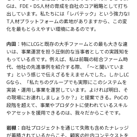
Gは、FDE・DS人材の育成を自社のコア戦略として打ち
出しています。私たちには「レバテック」という強力なI
T人材プラットフォームの素地がありますから、この変
化を最もとらえやすい環境にあるのです。
内田
：特にLCGと既存の大手ファームとの最も大きな違
いは、事業運営を担う圧倒的な当事者としての実践知を
もっている点です。例えば、私は前職の総合ファーム時
代、他社の先進事例を紹介する際、「〜と聞いていま
す」という感じで伝えざるをえませんでした。しかしLC
Gなら、「私たちのグループでも実際にこのシステムを
実装・運用し事業を運営しています。よければ明日、そ
の現場にお連れしましょうか？」と提案できる。PoCの
段階を超えて、事業やプロダクトに使われているスキル
やアセットを援用できるのは、我々だからこそです。
岩槻
：自社プロジェクトを通じて失敗も含めたナレッジ
が蓄積されているからこそ、顧客の社内コンテクストを