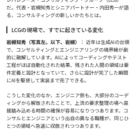
だ。代表・岩槻知秀とシニアパートナー・内田秀一が語
る、コンサルティングの新しいかたちとは。
LCGの現場で、すでに起きている変化
岩槻知秀（写真左。以下、岩槻）
： 近年は生成AIの台頭
で、コンサルティングとエンジニアリングの境界線が劇
的に融解しています。AIによってコーディングやテスト
工程がほぼ自動化された結果、残された人間の領域は要
件定義と設計となっていて、さらに設計が完了した瞬間
にAIを駆使して実装まで完了できる。
こうした変化のなか、エンジニア側も、大部分のコーデ
ィングから解放されたことで、上流の要求整理の場へ直
接踏み込める時間の確保が容易になりつつあります。コ
ンサルとエンジニアという出自の異なる職種が、同じひ
とつの領域へ急速に収斂されつつあります。