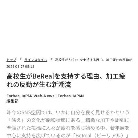
に、肌が印象づくりの中核に据えられている。スキンケ
アは特定の層の話ではなく、見た目への投資として一般
化しつつあるようだ。
次ページ ＞
スキンケアが変えるのは内側
1
2
トップ
ライフスタイル
高校生がBeRealを支持する理由、加工疲れの反動が生
2026.03.27 08:15
文＝池田美樹
高校生がBeRealを支持する理由、加工疲
れの反動が生む新潮流
2026年9月号発売中
Forbes JAPAN Web-News | Forbes JAPAN
編集部
昨今のSNS空間では、いかに自分を良く見せるかという
最新号の購入はこちらから
「映え」の文化が飽和状態にある。精緻な加工や周到に
準備された投稿に人々が疲れを感じ始める中、若年層を
中心に支持を広げているのが「BeReal（ビーリアル）」
メンバーシップに登録する