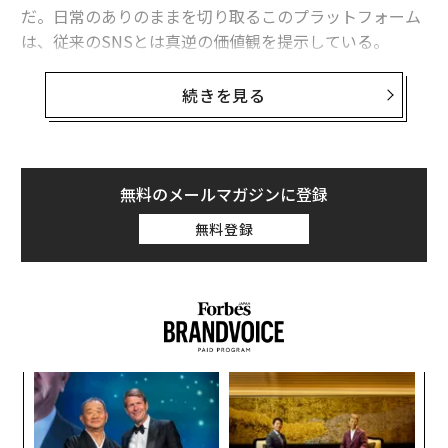
だ。日常のありのままを切り取るこのプラットフォーム
は、従来のSNSとは真逆の価値観を提示している。
ワカモノリサーチが全国の現役高校生を対象に実施した
続きを見る
関連記事
調査によると、回答者の72.1%がBeRealを利用している
という。利用する理由として目立つのは、友人のリアル
高校生がBeRealを支持する理由、加工疲れの反動が生む新潮流
な日常生活を覗ける楽しさや、今この瞬間を共有できる
ライブ感だ。毎日ランダムな時間に届く通知に合わせ、
無料のメールマガジンに登録
推し活グッズを捨てる罪悪感は8割、収納と金銭の限界に悩むファンの実態
制限時間内に投稿しなければならないというゲーム性
無料登録
が、一種の「ドキドキ感」として若者の心を掴んでい
「あなたに高い知性がある」ことを示す意外な2つの習慣、心理学者が解説
る。
2026年版「世界で最も幸せな国」ランキング フィンランドが9年連続で1
位
「NYT Connections」本日のヒントと答え：3月10日（火）（#1,003）
「
キャリア/キャリアアップ/キャリアパス/キャリア戦略
美容
3
タグ：
C
調査/調査結果
ライフスタイル
「
る