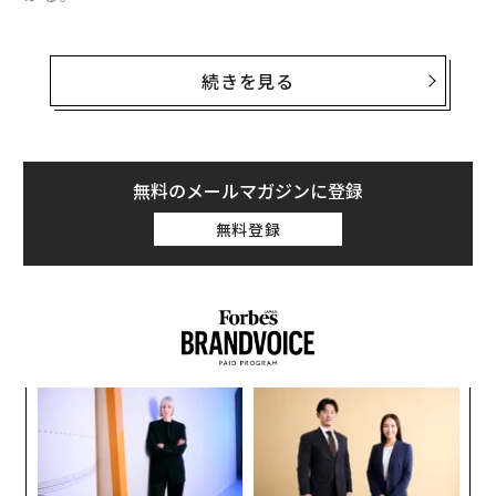
花王のビューティリサーチ＆クリエーションセンターが
20〜40代男性を対象に実施した調査から、男性の意識が
続きを見る
変化しつつある実態が浮かび上がった。
肌が服装や髪型を抑えて上位に
無料のメールマガジンに登録
調査では「外見を磨くことで自分の評価をあげたい」と
答えた男性は74.8%、「年齢を重ねてカッコいい大人男
無料登録
性になりたい」は85.1%にのぼった。自分の見え方を意
識する男性が多数派であること自体は、もはや驚くに値
しない。
「
3
C
“
る
シ