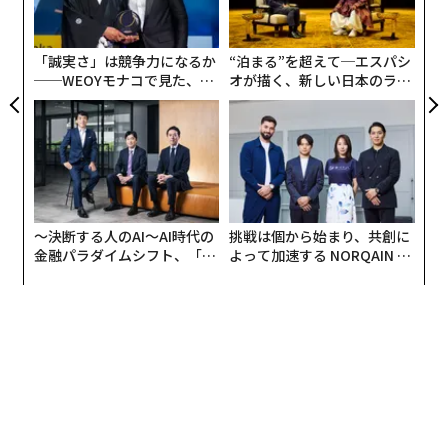
左右
T
日
advertisement
「誠実さ」は競争力になるか
“泊まる”を超えて─エスパシ
──WEOYモナコで見た、く
オが描く、新しい日本のラグ
ら寿司の経営哲学
ジュアリー（中編）
機能面での評価も高い。インカメラとアウトカメラで同
時に撮影するデュアルカメラ機能は、撮影者自身も含め
〜決断する人のAI〜AI時代の
挑戦は個から始まり、共創に
金融パラダイムシフト、「超
よって加速する NORQAIN JA
たその場の空気感を丸ごと記録できる点が新鮮に映って
個別化」の核心 【MUFG×ウ
PAN 特別座談会
いる。また、投稿がカレンダー形式で蓄積されるため、
ェルスナビ×PwC】
日記やアルバムのように過去を振り返るツールとして活
用する層も多い。加工ができないからこそ生まれる「無
加工のエモさ」や、実力勝負の潔さが、盛られた既存の
SNSに対するアンチテーゼとして機能している。
一方で、利用していない層が約3割存在することも見逃