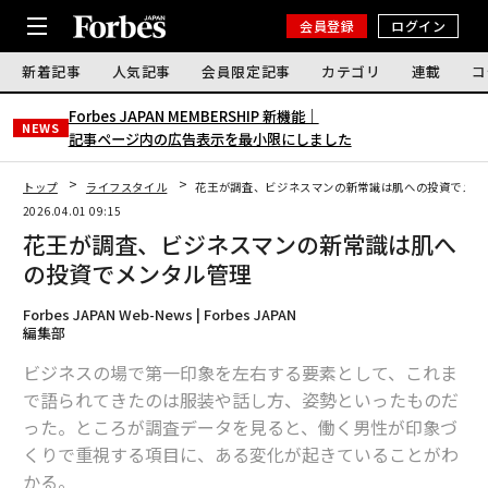
会員登録
ログイン
新着記事
人気記事
会員限定記事
カテゴリ
連載
コ
Forbes JAPAN MEMBERSHIP 新機能｜
NEWS
記事ページ内の広告表示を最小限にしました
トップ
ライフスタイル
花王が調査、ビジネスマンの新常識は肌への投資でメン
2026.04.01 09:15
花王が調査、ビジネスマンの新常識は肌へ
の投資でメンタル管理
Forbes JAPAN Web-News | Forbes JAPAN
編集部
ビジネスの場で第一印象を左右する要素として、これま
で語られてきたのは服装や話し方、姿勢といったものだ
った。ところが調査データを見ると、働く男性が印象づ
くりで重視する項目に、ある変化が起きていることがわ
かる。