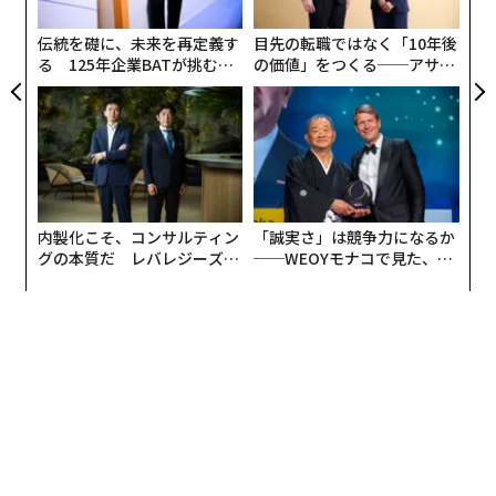
グ
伝統を礎に、未来を再定義す
目先の転職ではなく「10年後
る 125年企業BATが挑むス
の価値」をつくる──アサイ
モークレスな未来
ンの長期伴走型支援とは
注目すべきはその中身だ。見た目の印象に重要だと思う
要素として、いずれの年代でも肌を挙げた人が半数近く
にのぼった。さらに「異性から褒められたいもの」を聞
くと、20代では肌が1位、30〜40代でも3位に入った。
内製化こそ、コンサルティン
「誠実さ」は競争力になるか
グの本質だ レバレジーズが
──WEOYモナコで見た、く
実践する、次世代ファームの
ら寿司の経営哲学
全貌
髪型やボディライン、服装と並んで、あるいはそれ以上