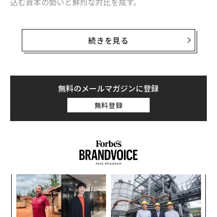
込む資本の勢いと鮮烈な対比を成す。
CB Insightsのデータによれば、2025年上半期に世界のV
C資金の半分超を
AIスタートアップが吸収
し、上半期の
続きを見る
合計は1160億ドル（約17兆4000億円）に達して、すで
に2024年通年を上回っている。世の中の支配的な物語
は、AIが急速かつ全面的に変革を進めているというもの
だ。しかし導入データが示すのは、より抑制の効いた現
無料のメールマガジンに登録
実である。
無料登録
レヴィが引き合いに出した比較は、真剣に受け止める価
値がある。2010年、テクノロジー業界全体は「クラウド
は不可避だ」という確信に収斂していた。にもかかわら
ず、当時のAWSの売上高はわずか5億ドルだった。Azure
は数カ月前に立ち上がったばかり。Google Cloudの前
ナ併
〜
身であるGoogle App Engineは、まだ開発者向けの実験
k」
金
段階にあった。
ック
個
目
由
ェ
の