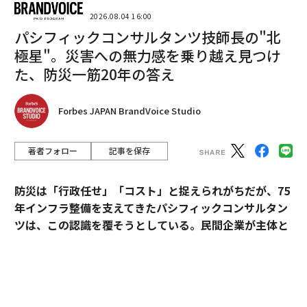
2026.08.04 16:00
パシフィックコンサルタンツ技師長の"北
極星"。災害への無力感を乗り越え見つけ
た、防災一筋20年の答え
Forbes JAPAN BrandVoice Studio
2026年9月号発売中
著者フォロー
記事を保存
最新号の購入はこちらから
防災は「行政任せ」「コスト」と捉えられがちだが、75
年インフラ整備を支えてきたパシフィックコンサルタン
メンバーシップに登録する
ツは、この認識を覆そうとしている。民間企業が主体と
なる新たなビジョン「サステナ∞レジリエンス社会」を
提唱。構想の旗振り役となった技師長・平川了治に、自
身の思いと共に、ビジョンの要諦を聞いた。
関連記事