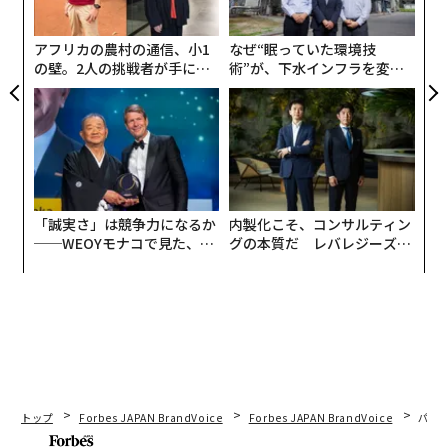
ン
アフリカの農村の通信、小1
なぜ“眠っていた環境技
の壁。2人の挑戦者が手にし
術”が、下水インフラを変え
た「次なる武器」
たのか──産総研×月島JFE
アクアソリューションの10年
「誠実さ」は競争力になるか
内製化こそ、コンサルティン
──WEOYモナコで見た、く
グの本質だ レバレジーズが
ら寿司の経営哲学
実践する、次世代ファームの
全貌
トップ
Forbes JAPAN BrandVoice
Forbes JAPAN BrandVoice
パシ