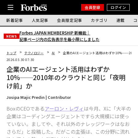
会員登録
ログイン
新着記事
人気記事
会員限定記事
カテゴリ
連載
コ
Forbes JAPAN MEMBERSHIP 新機能｜
NEWS
記事ページ内の広告表示を最小限にしました
トップ
テクノロジー
AI
企業のAIエージェント活用はわずか10%──20
2026.03.30 07:30
企業のAIエージェント活用はわずか
10%──2010年のクラウドと同じ「夜明
け前」か
Josipa Majic Predin | Contributor
BoxのCEOである
アーロン・レヴィ
は今月、Xに「大半の
企業はコーディングエージェントですら大規模には使っ
ていない。ましてや、それ以外のナレッジワークはなお
さらだ」と投稿した。だがこの主張は、この分野に流れ