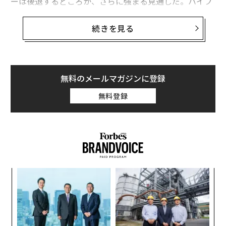
ーは後退するどころか、さらに強まる見通しだ。ハイブ
リッドクラウドはすでに支配的なモデルとなっており、
ガートナーは2027年までに90%の組織がこの方式で運用
続きを見る
すると予測
し、ハイブリッドが企業アーキテクチャのデフォルトと
して定着することを示している。さらに先を見据える
と、
無料のメールマガジンに登録
ガートナーは2029年までにクラウドワークロードの50%
無料登録
がAIに充てられる
と予想しており、企業全体のキャパシティプランニン
グ、セキュリティ、ガバナンスモデルが再構築されるこ
とになる。
AI対応オペレーションのための強固な基盤を構
築する
創に
〜
 JA
織
う
多くの企業は、初期の急速な「リフト・アンド・シフ
パ
T
ト」段階で組み立てられたアーキテクチャ上で、いまだ
技
無
に運用を続けている。その結果、クラウド、データセン