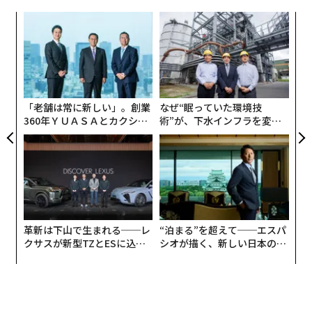
い。慎重に対処すれば、挫折は、停滞を勢いへと変える
自動化はリスク削減の中心であり続けている。Azure Mi
創に
〜
ような大胆な変革のきっかけとなり得る。
grateとインフラストラクチャ・アズ・コードテンプレ
 JA
織
ートによってサポートされる段階的な移行は、チームが
う
パ
ミッションクリティカルなシステムへの混乱を最小限に
T
技
抑えながら、リホスト、リプラットフォーム、またはモ
無
ダナイズを行うのに役立つ。
防
「老舗は常に新しい」。創業
なぜ“眠っていた環境技
360年ＹＵＡＳＡとカクシン
術”が、下水インフラを変え
パートナーシップの要素
CEO田尻望が語る、AIを超え
たのか──産総研×月島JFE
る人の価値
アクアソリューションの10年
スキルギャップは、大規模な実行を複雑にし続けてい
る。企業はますます、内部チームの延長として機能でき
るパートナーに目を向けている。これらのパートナー
は、24時間365日の監視、インシデント対応、ガバナン
スフレームワークを、モダナイゼーション、セキュリテ
革新は下山で生まれる──レ
“泊まる”を超えて──エスパ
クサスが新型TZとESに込め
シオが描く、新しい日本のラ
ィ、コスト管理機能とともに提供する。Microsoft Azure
た「DISCOVER」の哲学
グジュアリー（前編）
Expert MSPや包括的なソリューションパートナー認定な
どの資格は、Azureを中心としたプログラムの深さを示
すシグナルとして機能する。Connectionは、