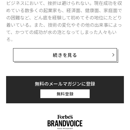
ビジネスにおいて、挫折は避けられない。現在成功を収
アプリケーションとデータパスをモダナイズ
し、ボトル
めている数多くの起業家も、経済面、健康面、家庭面で
ネックを除去してクラウドネイティブの機敏性を実現す
の困難など、どん底を経験して初めてその地位にたどり
る。これはAIパイプラインと高度な分析にとって不可欠
着いている。また、技術の変化やその他の出来事によっ
である。
て、かつての成功が水の泡となってしまった人々もい
FinOps規律を採用
し、リソースを適正規模化し、アイド
る。
ル状態の支出を排除し、予算をビジネス成果に合わせ
る。
最も名高いリーダーや組織でさえ、綿密に練った計画が
続きを見る
セキュリティとコンプライアンスを強化
し、継続的な監
崩れてしまう瞬間を経験する。しかし、最も成功してい
視とポリシー・アズ・コードを導入する。AI時代のデー
るリーダーたちには共通点がある。それは、挫折を「終
タフローは、管理が遅れれば露出を増大させることを認
わり」ではなく、「自己改革のきっかけ」として捉える
識する。
ことだ。彼らは、自らを刷新するための大胆な方法を模
無料のメールマガジンに登録
AIを明示的に設計
する。ネットワークスループットとス
索し、そうした経験を、未来に向けた前向きな勢いに変
無料登録
トレージのセグメンテーションから、トレーニングと推
えていく。
論のための安全で管理されたアクセスまで。Microsoft F
abricのようなプラットフォームは、データと分析の運用
歴史が示すように、逆境は往々にして、前提となる概念
を統合し、チームが統合ペナルティを減らして実験から
を見直し、新しいアイデアを試み、より強固な組織を築
本番環境へ移行できるよう支援する。
くために必要な条件を提供してくれる契機にほかならな