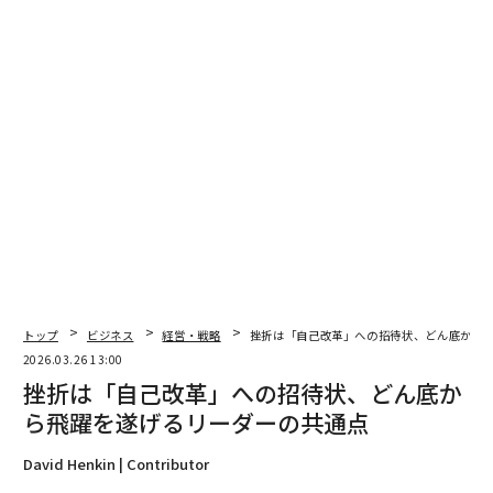
ハイブリッドの一貫性も議題の上位に上がってきてい
る。すべてのワークロードがパブリッククラウドに適し
ているわけではなく、
IDCの調査対象グループ（CIO.comが報告）によれば、I
Tリーダーの80%が今後1年以内に一部のコンピューティ
ングとストレージをオンプレミスに戻す計画
を立てており、多くの場合、コスト、パフォーマンス、
規制上の態勢を最適化するためである。Azure Localのよ
うなソリューションは、クラウドとオンプレミス全体で
ガバナンスと運用の一貫性を保ち、環境が進化する際の
摩擦を軽減することを目指している。
トップ
ビジネス
経営・戦略
挫折は「自己改革」への招待状、どん底から
移行から成熟へ：運用モデルとしての最適化
2026.03.26 13:00
「移行」をゴールとして扱う企業は、しばしばコストの
挫折は「自己改革」への招待状、どん底か
上昇と新たな運用リスクに直面する。持続的な価値を実
ら飛躍を遂げるリーダーの共通点
現している組織は、継続的最適化モデルへとシフトして
David Henkin | Contributor
いる。