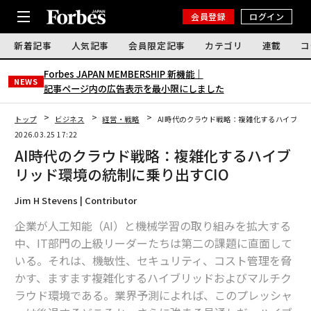
会員登録
ログイン
新着記事
人気記事
会員限定記事
カテゴリ
連載
コ
Forbes JAPAN MEMBERSHIP 新機能｜
NEWS
記事ページ内の広告表示を最小限にしました
トップ
ビジネス
経営・戦略
AI時代のクラウド戦略：複雑化するハイブリッ
2026.03.25 17:22
AI時代のクラウド戦略：複雑化するハイブ
リッド環境の統制に乗り出すCIO
Jim H Stevens | Contributor
企業が人工知能（AI）と機械学習の取り組みを拡大する
中、IT部門の上級リーダーたちは第二の課題に直面して
いる。それは、機敏性、セキュリティ、コスト管理を脅
かす、ますます複雑化するハイブリッドおよびマルチク
ラウド環境である。業界予測によれば、このプレッシャ