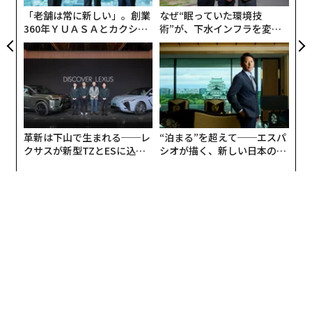
防
ター、エッジ環境全体で、ガバナンスが不均一で、コス
「老舗は常に新しい」。創業
なぜ“眠っていた環境技
トの可視性が限定的、セキュリティ管理が一貫していな
360年ＹＵＡＳＡとカクシン
術”が、下水インフラを変え
CEO田尻望が語る、AIを超え
たのか──産総研×月島JFE
い状態となっている。統制を取り戻すため、CIOたちは
る人の価値
アクアソリューションの10年
意図的な設計と標準ベースのガバナンスを重視してい
る。
一般的な取り組みとしては、アイデンティティ、ネット
ワーク、ポリシー、ログ記録、監視を標準化するための
革新は下山で生まれる──レ
“泊まる”を超えて──エスパ
ランディングゾーンの確立、セキュリティ、信頼性、コ
クサスが新型TZとESに込め
シオが描く、新しい日本のラ
た「DISCOVER」の哲学
グジュアリー（前編）
スト、パフォーマンス効率、運用の卓越性という各柱に
照らして環境をベンチマークするためのWell-Architecte
dレビューの実施、そして支出が消費に伴って増大する
のではなく価値に連動するよう、TCOモデリングとコス
トガードレールを早期に導入することなどが挙げられ
る。これらのステップは、データの重力、モデルトレー
ニング、プライバシー要件がアーキテクチャの弱点を拡
大する大規模AIの前提条件として浮上している。