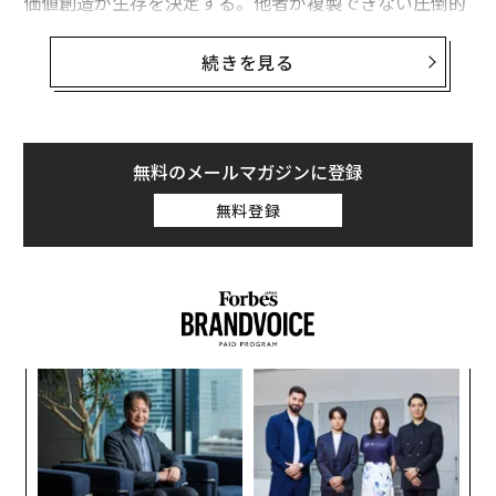
価値創造が生存を決定する。他者が複製できない圧倒的
な成果を提供できなければ、消滅するのみだ。
続きを見る
カープ氏はまず、中東紛争におけるパランティアのプラ
ットフォームについて語った。精密な標的設定、迅速な
資産調整、同盟国との統合を可能にし、戦争のあり方を
根本的に変えたという。米国と同盟国の軍隊は今や、敵
無料のメールマガジンに登録
対勢力が容易に対抗できない能力を備えている。しかし
無料登録
同氏はすぐに防衛から広範な経済の現実へと話題を転換
し、軍事的殺傷力を商業的優位性に直接結びつけた。
話題が米海軍やGEエアロスペースとの新規契約を含むパ
ランティアの急成長するビジネスに移ると、カープ氏は
投資家、経営幹部、そして国家にとっての中心的な問い
【
を提示した。
に
が
「正直なところ、この全てにおける大きな問いは、何が
A
わ
顧客
価値を創造するのか、何が複製不可能な圧倒的なアルフ
pa