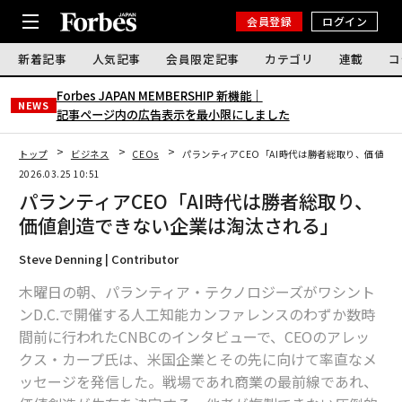
会員登録
ログイン
新着記事
人気記事
会員限定記事
カテゴリ
連載
コ
Forbes JAPAN MEMBERSHIP 新機能｜
NEWS
記事ページ内の広告表示を最小限にしました
トップ
ビジネス
CEOs
パランティアCEO「AI時代は勝者総取り、価値創
2026.03.25 10:51
パランティアCEO「AI時代は勝者総取り、
価値創造できない企業は淘汰される」
Steve Denning | Contributor
木曜日の朝、パランティア・テクノロジーズがワシント
ンD.C.で開催する人工知能カンファレンスのわずか数時
間前に行われたCNBCのインタビューで、CEOのアレッ
クス・カープ氏は、米国企業とその先に向けて率直なメ
ッセージを発信した。戦場であれ商業の最前線であれ、