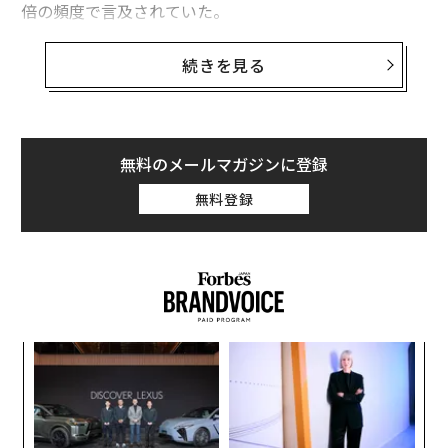
ている。カープ氏が常に関与している欧州の指導者たち
倍の頻度で言及されていた。
は、この格差を無視すれば危険にさらされる。
それは、リーダーが地政学に無関心だという意味か。も
続きを見る
パランティアは、古いサービス対ソフトウェアの議論を
ちろん違う。彼らはチームとともに、新たな世界的現実
拒否していると同氏は強調した。同社は、戦争でインフ
に適応するため、自社、とりわけサプライチェーンを変
ラを致命的にするか、商業で超効率的にするかにかかわ
えるべく全力で取り組んでいる。しかし、こうした制約
らず、提供された測定可能な価値に対してのみ報酬を受
は日常の背景の一部になりつつある。対照的にAIは、AI
無料のメールマガジンに登録
け取る。
エージェントの登場によって、彼らの最大の関心事とな
無料登録
った。
これは穏やかな進化ではない。勝者総取りのリセット
だ。米国の軍事的鍛錬、資金力、AI主権の独自の組み合
最良の防御は攻撃である
わせが、米国を支配的な地位に置いている。独自の統合
2026年はAIの転換点となるだろう。ルイ14世が「朕は国
を習得した企業や国家はプレミアムを獲得し、時代遅れ
家なり」と宣言してから4世紀。いまCEOたちは口をそ
のモデルにしがみつく者は消し去られる。
ろえて「AIは私なり」と言っている。CEOが3分の1を占
内
パランティアの商業売上高が前年同期比137%急増する
める2300人超の世界の経営幹部を対象に実施されたAI R
グ
実
中、カープ氏のカンファレンスは単なる技術展示会では
adar調査によれば、72％が、組織におけるAIの主要な意
ア
全
ない。これはビジネスリーダーへの直接的な挑戦だ。意
思決定者は自分だと考えている。これは前年の2倍だ。
の
た