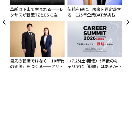
見を交換し、現実に向き合い、選択せよ。AI時代におい
て、価値創造はあれば良いというものではない。それは
革新は下山で生まれる──レ
伝統を礎に、未来を再定義す
生き残るための唯一の手段なのだ。
クサスが新型TZとESに込め
る 125年企業BATが挑むス
た「DISCOVER」の哲学
モークレスな未来
（
forbes.com 原文
）
2026年9月号発売中
目先の転職ではなく「10年後
〈7.25(土)開催〉5年後のキ
の価値」をつくる──アサイ
ャリアに「戦略」はあるか。
ンの長期伴走型支援とは
トップエグゼクティブのキャ
最新号の購入はこちらから
リアに触れる1日│CAREER S
UMMIT 2026
メンバーシップに登録する
関連記事