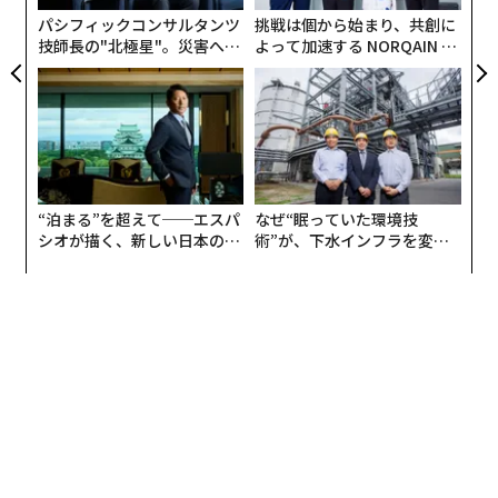
ァをもたらすのか、ということだ。戦場でも、商業の戦
な
パシフィックコンサルタンツ
挑戦は個から始まり、共創に
場でも、大企業においても……我々が敵対者や敵を、他
技師長の"北極星"。災害への
よって加速する NORQAIN JA
の誰にもできない方法で標的にし排除する能力。道徳的
無力感を乗り越え見つけた、
PAN 特別座談会
な観点を除けば、これらはまったく同じだ」とカープ氏
防災一筋20年の答え
は述べた。「戦場で致命的な力を持つものと、商業的に
存続可能なものは何か？」
このAI強化の段階において、従来の物理的資産——航空
“泊まる”を超えて──エスパ
なぜ“眠っていた環境技
機、エンジン、ミサイル、病院、産業システム——は、
シオが描く、新しい日本のラ
術”が、下水インフラを変え
データ統合が遅れているため最適化されていないと同氏
グジュアリー（前編）
たのか──産総研×月島JFE
は説明した。パランティアのオントロジーとソフトウェ
アクアソリューションの10年
アは、これらを「真に独自の」ソリューション、すなわ
ち「唯一無二」のものに変える。米国の優位性は、20年
にわたる戦闘経験、軍事的実力主義、比類なき資金力、
そして国内で構築されたモデル、オントロジー、チップ
からなるAIスタックから生まれていると同氏は強調し
た。