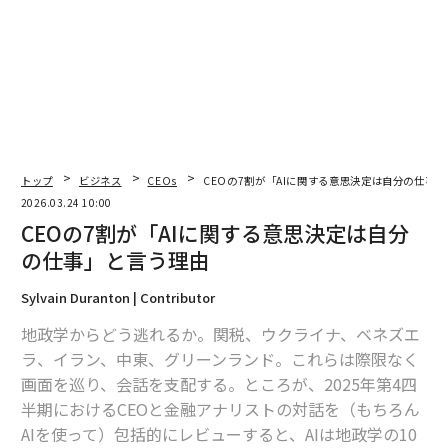
その後、カープ氏はカンファレンスに集まる経営幹部に
向けて話を転じた。彼らへのメッセージを問われると、
同氏は二者択一の最後通告を発した。
「これは持つ者と持たざる者の革命だ」と同氏は宣言し
た。「我々は価値創造に対して報酬を得る。この世界の
誰もが価値創造に対して報酬を得ることになる。そして
価値創造で報酬を得る方法は、他の誰にもできない方法
トップ
ビジネス
CEOs
CEOの7割が「AIに関する意思決定は自分の仕事
で大規模インフラを強化することだ。戦場では致命的な
2026.03.24 10:00
インフラ、民間の文脈では致命性の低いインフラ……こ
CEOの7割が「AIに関する意思決定は自分
れは直線的な進歩ではない。持っているか、持っていな
の仕事」と言う理由
いかだ」
Sylvain Duranton | Contributor
大規模な組織を変革することは「実現がほぼ不可能」だ
地政学からどう逃れるか。関税、ウクライナ、ベネズエ
とカープ氏は警告した。成功すれば過小評価され、失敗
ラ、イラン、中東、グリーンランド。これらは際限なく
すれば消滅する。米軍が今戦場で示している複製不可能
画面を巡り、会話を支配する。ところが、2025年第4四
な優位性こそ、投資家が商業分野で必死に求めているも
半期におけるCEOと金融アナリストの対話を（もちろん
のだ。敵対勢力は、複製できない能力を目の当たりにし
AIを使って）包括的にレビューすると、AIは地政学の10