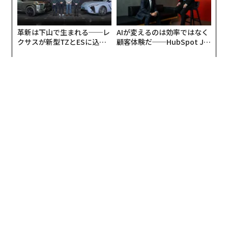
革新は下山で生まれる──レ
AIが変えるのは効率ではなく
クサスが新型TZとESに込め
顧客体験だ──HubSpot Ja
た「DISCOVER」の哲学
panが語る「Grow Better」
な組織のつくり方