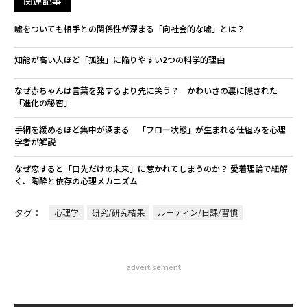
関連記事
嘘をついても相手との関係性が深まる「向社会的な嘘」とは？
知能が高い人ほど「孤独」に陥りやすい2つの科学的理由
なぜ赤ちゃんは言葉を発するより先に笑う？ かわいさの裏に隠された
「進化の秘密」
手綱を緩めるほど集中が深まる 「フロー状態」が生まれる仕組みを心理
学者が解説
なぜ恋すると「口先だけの未来」に惹かれてしまうのか？ 愛着理論で紐解
く、陶酔と依存の心理メカニズム
タグ：
心理学
研究/研究結果
ルーティン/日課/習慣
advertisement