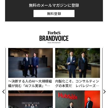
無料のメールマガジンに登録
無料登録
るか
“
、く
オ
ジ
挑
よっ
PA
〜決断する人のAI〜大規模組
内製化こそ、コンサルティン
織が挑む「AIフル実装」“使
グの本質だ レバレジーズが
う”企業から“動く”企業へ【N
実践する、次世代ファームの
TTドコモビジネス×PwC】
全貌