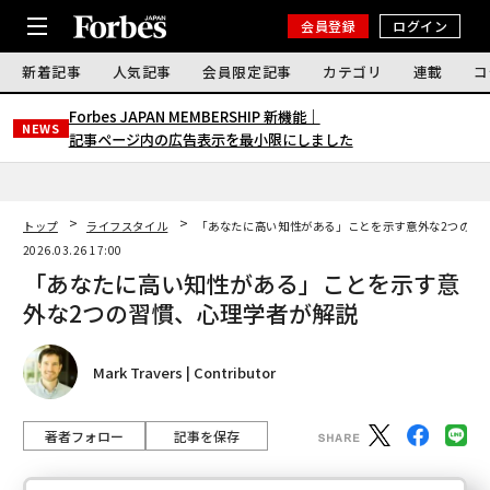
会員登録
ログイン
新着記事
人気記事
会員限定記事
カテゴリ
連載
コ
Forbes JAPAN MEMBERSHIP 新機能｜
NEWS
記事ページ内の広告表示を最小限にしました
トップ
ライフスタイル
「あなたに高い知性がある」ことを示す意外な2つの習
2026.03.26 17:00
「あなたに高い知性がある」ことを示す意
外な2つの習慣、心理学者が解説
Mark Travers | Contributor
著者フォロー
記事を保存