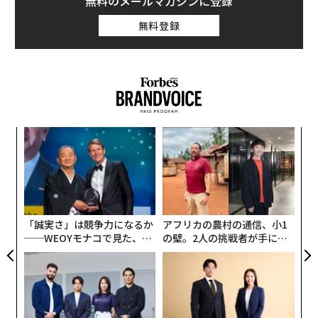
無料のメールマガジンに登録
壊さない。むしろ関係を深める。
無料登録
向社会的な嘘とは
向社会的な嘘とは、主に自分以外の誰かの利益になる虚
言だ。例えば、本当は好きではない友人の新しい髪型を
褒めたり、プレゼン前に緊張している同僚に、大丈夫だ
ろうかと思っていても「きっとうまくいく」と励ました
なく
な
り、高齢の親族から贈り物をもらい、「まさに欲しかっ
Ja
術
er」
た
たものだ」と返したりすることだ。
“
ア
シ
グ
「誠実さ」は競争力になるか
アフリカの農村の通信、小1
──WEOYモナコで見た、く
の壁。2人の挑戦者が手にし
ら寿司の経営哲学
た「次なる武器」