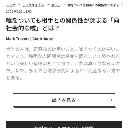
トップ
ライフスタイル
暮らし
嘘をついても相手との関係性が深まる「向
2026.03.22 12:00
嘘をついても相手との関係性が深まる「向
社会的な嘘」とは？
Mark Travers | Contributor
大半の人は、正直なのは良いこと、嘘をつくのは悪いこ
とであり、強固な人間関係は真実を語ることで築かれる
という美しい道徳のもとで育つ。これは真っ当な考え方
だ。ただ、多くの心理学研究によると不完全な考え方で
もある。
欺瞞（ぎまん）に関する科学研究は、単に嘘の大小だけ
ではなく、自分のための嘘と他人のための嘘を区別する
続きを見る
必要があることを示している。そして研究によると、後
者のタイプ、つまり研究者が「向社会的な嘘」と呼ぶも
のは、通常私たちが警戒する欺きとは全く異なる働きを
する。適切な条件のもとでは、この種の嘘は人間関係を