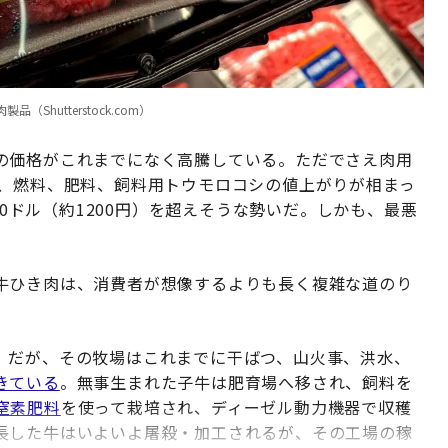
utterstock.com）
の価格がこれまでになく高騰している。ただでさえ肉用
中、燃料、肥料、飼料用トウモロコシの値上がりが相まっ
50ドル（約1200円）を超えそうな勢いだ。しかも、最悪
牛ひき肉は、消費者が想像するよりも長く複雑な道のり
。だが、その牧場はこれまでに干ばつ、山火事、洪水、
きている
。無事生まれた子牛は肥育場へ移され、飼料を
窒素肥料
を使って栽培され、ディーゼル動力機器で収穫
長した牛はいよいよ屠殺・加工されるが、その工場の稼