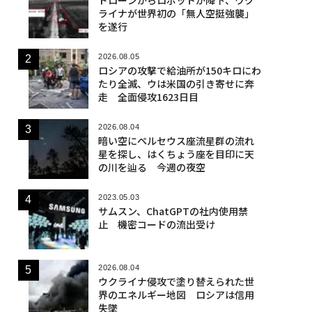
ライナが世界初の「無人空挺強襲」
を遂行
2026.08.05
ロシアの攻撃で給油所が150キロにわ
たり全滅、ウは米国の引き寄せに奔
走 全面侵攻1623日目
2026.08.04
暗い空にペルセウス座流星群の流れ
星を探し、はくちょう座を目印に天
の川を辿る 今週の夜空
2023.05.03
サムスン、ChatGPTの社内使用禁
止 機密コードの流出受け
2026.08.04
ウクライナ侵攻で塗り替えられた世
界のエネルギー地図 ロシアは信用
失墜