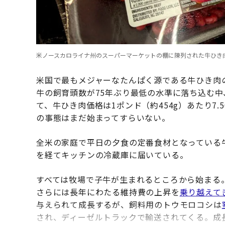
米ノースカロライナ州のスーパーマーケットの棚に陳列された牛ひき肉製品（Sh
米国で最もメジャーなたんぱく源である牛ひき肉
牛の飼育頭数が75年ぶり最低の水準に落ち込む
て、牛ひき肉価格は1ポンド（約454g）あたり7.
の事態はまだ始まってすらいない。
全米の家庭で平日の夕食の定番食材となっている
を経てキッチンの冷蔵庫に届いている。
すべては牧場で子牛が生まれるところから始まる
さらには長年にわたる維持費の上昇を
乗り越えて
与えられて成長するが、飼料用のトウモロコシは
され、ディーゼルトラックで輸送されてくる。成