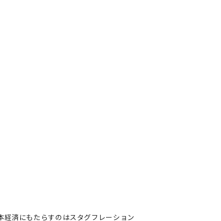
本経済にもたらすのはスタグフレーション
経済にもたらすのはスタグフレ
著者フォロー
記事を保存