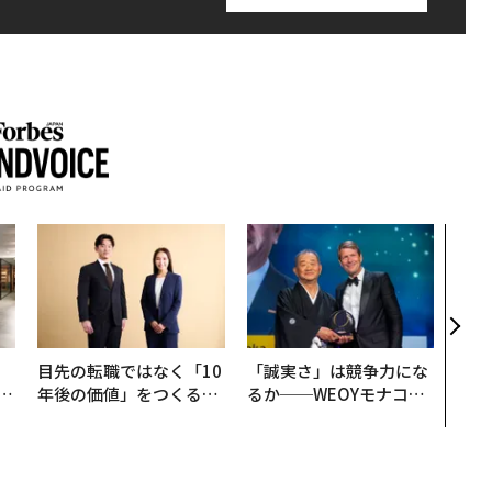
AI
なく
Spo
ow 
くり
、
目先の転職ではなく「10
「誠実さ」は競争力にな
が
年後の価値」をつくる─
るか──WEOYモナコで
」
─アサインの長期伴走型
見た、くら寿司の経営哲
支援とは
学