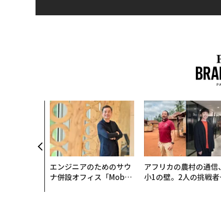
エンジニアのためのサウ
アフリカの農村の通信
ナ併設オフィス「Mobiu
小1の壁。2人の挑戦者
s Park」がオープン──
手にした「次なる武器
タマディックが健康経営
を徹底する理由