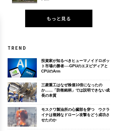
もっと見る
TREND
投資家が知るべきヒューマノイドロボッ
ト市場の勝者──GPUのエヌビディアと
CPUのArm
三菱重工はなぜ株価10倍になったの
か……「防衛銘柄」では説明できない成
長の本質
モスクワ製油所の心臓部を穿つ ウクラ
イナは複雑なドローン攻撃をどう成功さ
せたのか