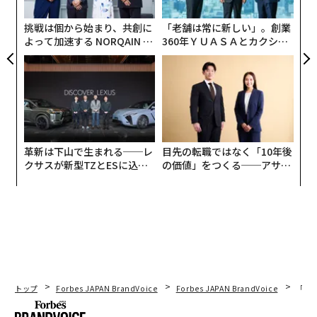
実
全
挑戦は個から始まり、共創に
「老舗は常に新しい」。創業
よって加速する NORQAIN JA
360年ＹＵＡＳＡとカクシン
生産性が向上したと感じる理由として最も多かったの
PAN 特別座談会
CEO田尻望が語る、AIを超え
が、「通勤ストレスが軽減されたから」で59.9%。次い
る人の価値
で「通勤時間がなくなることで業務時間が増えたから」
が50.9%、「集中できる環境を選択できるから」が48.
1%と続く。長時間の移動から解放され、精神的・体力
的ゆとりが生まれたことが、実務の効率化に直結してい
る格好だ。
革新は下山で生まれる──レ
目先の転職ではなく「10年後
クサスが新型TZとESに込め
の価値」をつくる──アサイ
た「DISCOVER」の哲学
ンの長期伴走型支援とは
トップ
Forbes JAPAN BrandVoice
Forbes JAPAN BrandVoice
「コン