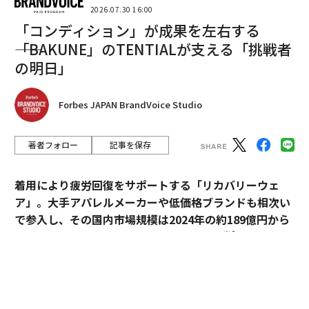
2026.07.30 16:00
「コンディション」が成果を左右する
――「BAKUNE」のTENTIALが支える「挑戦者
の明日」
次ページ ＞
オフィスワーク中心は約半数に
Forbes JAPAN BrandVoice Studio
1
2
著者フォロー
記事を保存
文＝飯島範久
着用により疲労回復をサポートする「リカバリーウェ
ア」。大手アパレルメーカーや低価格ブランドも相次い
2026年9月号発売中
で参入し、その国内市場規模は2024年の約189億円から
※1
2030年には約1,700億円へ拡大すると予測
されてい
る。
最新号の購入はこちらから
過熱するマーケットにおいて、価格競争とは一線を画す
メンバーシップに登録する
ブランドとして独自のポジションを築いているのが、TE