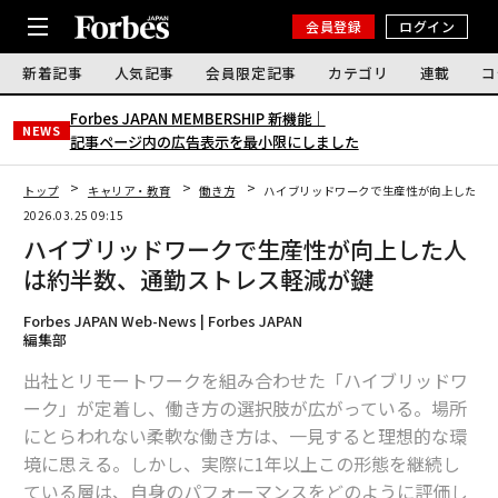
会員登録
ログイン
新着記事
人気記事
会員限定記事
カテゴリ
連載
コ
Forbes JAPAN MEMBERSHIP 新機能｜
NEWS
記事ページ内の広告表示を最小限にしました
トップ
キャリア・教育
働き方
ハイブリッドワークで生産性が向上した人
2026.03.25 09:15
ハイブリッドワークで生産性が向上した人
は約半数、通勤ストレス軽減が鍵
Forbes JAPAN Web-News | Forbes JAPAN
編集部
出社とリモートワークを組み合わせた「ハイブリッドワ
ーク」が定着し、働き方の選択肢が広がっている。場所
にとらわれない柔軟な働き方は、一見すると理想的な環
境に思える。しかし、実際に1年以上この形態を継続し
ている層は、自身のパフォーマンスをどのように評価し