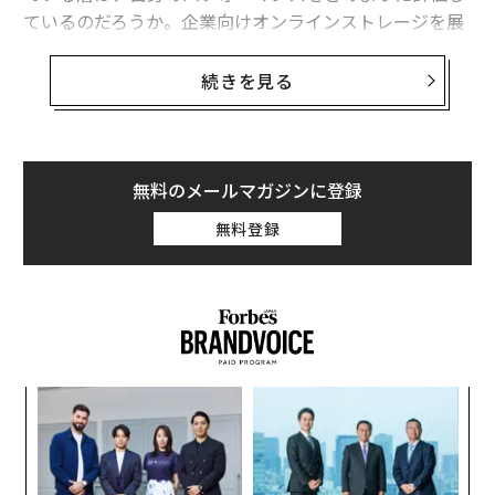
ているのだろうか。企業向けオンラインストレージを展
開するFleekdriveが実施した調査から、ハイブリッドワ
ークにおける生産性の現状が浮き彫りになった。
続きを見る
それによると、自身の業務に対し「生産性を向上させて
いる」と回答した人は48.2%に上り、約半数がポジティ
ブな変化を感じている。
無料のメールマガジンに登録
無料登録
義す
「
むス
─
ら
内
グ