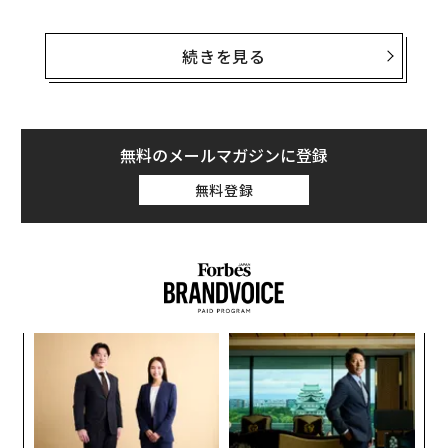
完全な置き換えではなく、大規模な「タスクの引き継
ぎ」が起きている。AIが定型業務を担うことで、人間は
続きを見る
バリューチェーンの上流へと移行し、エスカレーション
対応、監督、複雑な共感力を必要とする役割へとシフト
していく。これが仕事の未来の姿である。
無料のメールマガジンに登録
データもこれを裏付けている。
調査
によれば、63%の仕
無料登録
事がAIによって拡張される一方、完全に置き換えられる
のはわずか7%にすぎない。そして、あらゆる技術革命
と同様、これは雇用にとってプラスの話である。
世界経済フォーラム
は、2030年までにテクノロジーが世
界全体で7800万人分の雇用を純増させると予測してい
る。
問うべきは、仕事があるかどうかではない。誰がそれを
担うのかである。私が
最近『The Economist』で論じた
とおり、現在の議論はホワイトカラーの効率化に偏りす