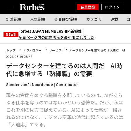
会員登録
ログイン
新着記事
人気記事
会員限定記事
カテゴリ
連載
コ
Forbes JAPAN MEMBERSHIP 新機能｜
NEWS
記事ページ内の広告表示を最小限にしました
トップ
テクノロジー
サービス
データセンターを建てるのは人間だ AI時
2026.03.19 08:48
データセンターを建てるのは人間だ AI時
代に急増する「熟練職」の需要
Sander van ‘t Noordende | Contributor
現在の労働をめぐる議論を支配しているのは、AIがあら
ゆる仕事を奪うのではないかという恐怖だ。だが、私は
これを別の見方で捉えている。AIによって仕事が一掃さ
れるのではなく、デジタル変革の時代に起きているのは
「大適応」である。