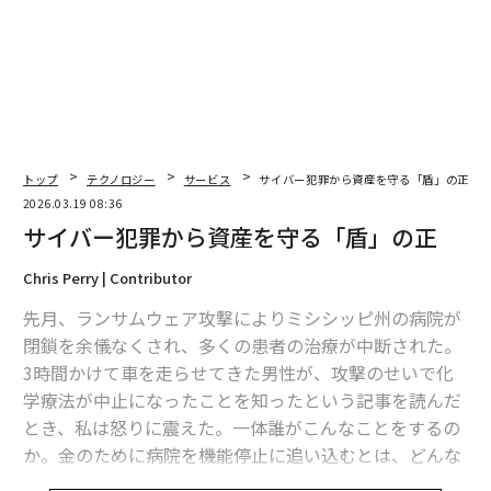
人間が機械を教える
デジタル領域においてさえ、人間の能力への依存は強ま
っている。私が
『Financial Times』で指摘した
とおり、
将来の働き方の本質は、人間が機械を教えることにあ
る。
トップ
テクノロジー
サービス
サイバー犯罪から資産を守る「盾」の正
2026.03.19 08:36
AI変革そのものを支える熟練職への需要は急増してい
サイバー犯罪から資産を守る「盾」の正
る。2025年には、AIトレーナーへの需要が
247%増
とな
り、AIエージェントのスキルを求める求人は1587%増と
Chris Perry | Contributor
なった。これらの数字は、最先端のテクノロジーでさえ
先月、ランサムウェア攻撃によりミシシッピ州の病院が
人間のインプットと監督に依存し続けていることを如実
閉鎖を余儀なくされ、多くの患者の治療が中断された。
に示している。
3時間かけて車を走らせてきた男性が、攻撃のせいで化
学療法が中止になったことを知ったという記事を読んだ
究極の希少性プレミアム
とき、私は怒りに震えた。一体誰がこんなことをするの
か。金のために病院を機能停止に追い込むとは、どんな
私たちは置き換えの物語を乗り越え、リスキリングの機
人間なのか。
会を認識しなければならない。リーダーは、技術的な可