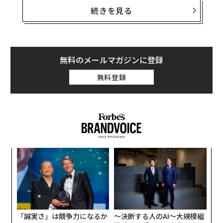
能性と人間の能力のギャップを埋めるべく、人材戦略を
続きを見る
そこでふと思い当たった。ジョーカーだ。映画『ダーク
適応させる必要がある。
ナイト』の壮大なシーンで、ヒース・レジャー演じるジ
ョーカーはゴッサム総合病院を爆破する。病院を攻撃で
職種ではなくタスクを精査する：
仕事を「タスクの束」
きるのはそういう存在、すなわちスーパーヴィランだ。
として分析し、どの要素をAIに引き継げるかを特定す
無料のメールマガジンに登録
金銭目的で病院にランサムウェアを仕掛ける連中は、コ
る。これにより、ポジションを丸ごと廃止するのではな
無料登録
ミックの悪役が現実世界に飛び出してきたようなもので
く、複雑な共感力や監督といった高付加価値の人間の仕
ある。
事に焦点を当てた役割の再設計が可能になる。
AI投資のバランスを組み替える：
AIトレーニングは
すべ
残念ながら、こうした悪役たちは消えることなく、その
ての人
に提供されるべきだ。AI投資をホワイトカラーの
邪悪な計画は病院だけにとどまらない。大規模な組織に
効率化に限定してはならない。熟練技能職や最前線の現
限った話でもない。むしろ、サイバーセキュリティの世
場にいる人材に資源を振り向け、AIが熟練労働者を支
ンツ
ア
界で「脅威アクター」と呼ばれるこれらの犯罪者たち
え、引き上げることで、労働力不足の圧力を緩和できる
への
の
は、あらゆる場所で金を稼ぐ機会を狙っている──私た
ようにする。
た、
た
A
ちの個人口座や資産も例外ではない。
「人間主導」を希少性戦略として扱う：
経済にとって目
顧客
前のリスクはAIが多すぎることではなく、それを実装し
pa
私はこれまでのコラムで、こうした脅威アクターが高度
導くために必要な専門家が不足することだ。リーダーは
な
「誠実さ」は競争力になるか
〜決断する人のAI〜大規模組
化していることを書いてきた。彼らは攻撃の実行に人工
リスキリングと定着に投資する必要がある。モデルを訓