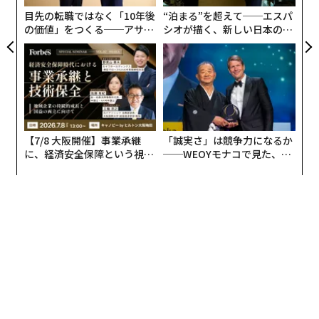
ぎており、ある構造的な真実を見落としている。デジタ
年後
目先の転職ではなく「10年後
“泊まる”を超えて──エスパ
〜
ル革命には物理的な基盤があるのだ。
サイ
の価値」をつくる──アサイ
シオが描く、新しい日本のラ
織
ンの長期伴走型支援とは
グジュアリー（前編）
う
クラウドの物理的基盤
T
データセンターと電力網なしにAI革命はあり得ない。こ
のインフラの建設と保守が、電気技師、配管工、空調技
術者といった熟練技能職への膨大な需要を生み出してい
る。これらは基本的に自動化できない役割である。身体
継
【7/8 大阪開催】事業承継
「誠実さ」は競争力になるか
挑
的な機敏さ、現場での問題解決力、構造化されていない
視点
に、経済安全保障という視点
──WEOYモナコで見た、く
よっ
が問
が加わるとき──経営者が問
ら寿司の経営哲学
PA
環境での判断力が求められるからだ。
われる新たな判断軸
しかし、私たちは構造的な人材不足に直面している。製
造業だけを見ても、スキル不足の拡大により、2033年ま
でに推定
190万件の職が未充足のまま残り得る
。ホワイ
トカラーの生産性最適化にのみ焦点を当て続ければ、私
たちが議論しているまさにそのテクノロジーを、物理的
に実装するために必要な専門家が不足するリスクがあ
る。