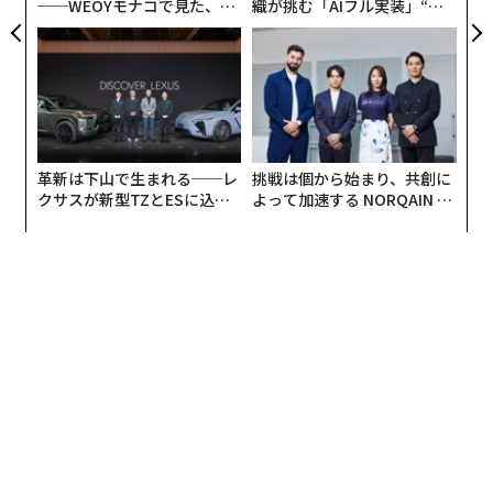
──WEOYモナコで見た、く
織が挑む「AIフル実装」“使
知能（AI）を取り入れ、驚くほど本物らしいテキスト、
練するエンジニアであれ、データセンターを建設する熟
ら寿司の経営哲学
う”企業から“動く”企業へ【N
音声、さらには動画メッセージまで作って、人々にリン
練技能者であれ、主導する人間は究極の希少性プレミア
TTドコモビジネス×PwC】
クをクリックさせ、犯罪者にシステムへのアクセス権を
ムになりつつある。
与えさせる。近年では、バットマンやスーパーマンに対
置き換えへの恐怖から、拡張という戦略へと発想を転換
して悪党が連合する登場人物の一団を思わせるコミュニ
すれば、AIが定型業務を担い、人が価値を届ける未来が
ティへと変貌し、標的の特定、侵入手段の獲得、ランサ
開ける。人工的な豊かさの時代においても、人間の知性
革新は下山で生まれる──レ
挑戦は個から始まり、共創に
ムウェアによる要求の実行といった犯罪プロセスの各パ
こそが究極の、そして最も希少な資産であることを理解
クサスが新型TZとESに込め
よって加速する NORQAIN JA
ートを、それぞれの役者が専門化して担っている。
た「DISCOVER」の哲学
PAN 特別座談会
する組織が繁栄する。
また私は、サイバーセキュリティの専門家がこうした犯
（
forbes.com 原文
）
罪者と戦い、私たちのシステム、データ、資産を守るた
めに講じてきた、ほとんど超人的な取り組みについても
書いてきた。サイバーセキュリティ業界は、悪党と戦う
ための独自のAI兵器に数十億ドルを投じている。
2026年9月号発売中
キャプテン・アメリカの盾
最新号の購入はこちらから
この戦いが激化するなか、企業も個人も、スーパーマン