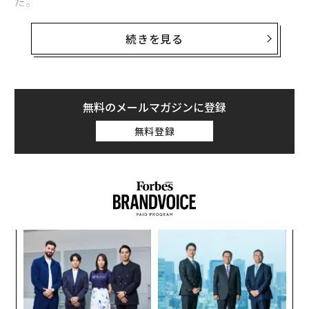
だ。
私は仕事を通じて、この筋書きが何百回も繰り返される
続きを見る
のを見てきた。そして、たいていどう終わるかも知って
いる。資金調達後に成功する企業とは、まさに資金を最
も必要としていなかった企業だ。すでにオペレーション
の規律、財務の明瞭性、体系化されたプロセスを築き上
無料のメールマガジンに登録
げていた。資本は、すでに機能していたものを加速させ
無料登録
ただけである。反対に、資金調達後に失敗する企業は、
資本注入ではなくオペレーションの修正を必要としてい
た。成長の燃料にするのではなく、非効率を覆い隠すた
めに資金を使ったのだ。数カ月もすれば資本は蒸発し、
根本の問題だけが残る。
義す
「
この違いは、創業者が事業構築に向き合う姿勢を根本か
むス
─
ら変える。目的は、できるだけ早く資本を集めることで
ら
内
はない。資本が「必要」ではなく「選択」になるほど強
グ
固なオペレーションを築くことが目的である。
実