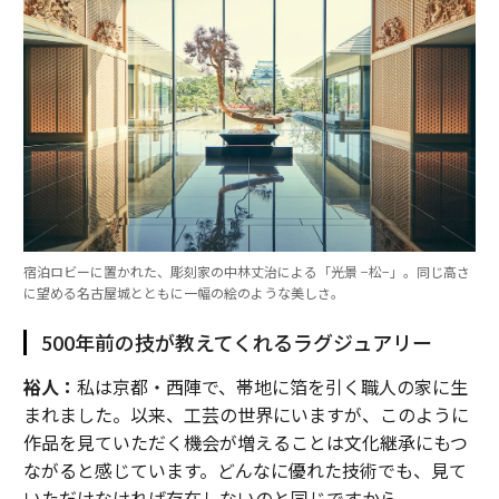
宿泊ロビーに置かれた、彫刻家の中林丈治による「光景 −松−」。同じ高さ
に望める名古屋城とともに一幅の絵のような美しさ。
500年前の技が教えてくれるラグジュアリー
裕人：
私は京都・西陣で、帯地に箔を引く職人の家に生
まれました。以来、工芸の世界にいますが、このように
作品を見ていただく機会が増えることは文化継承にもつ
ながると感じています。どんなに優れた技術でも、見て
いただけなければ存在しないのと同じですから。