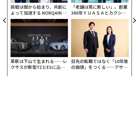
全
挑戦は個から始まり、共創に
「老舗は常に新しい」。創業
資金調達の罠
よって加速する NORQAIN JA
360年ＹＵＡＳＡとカクシン
PAN 特別座談会
CEO田尻望が語る、AIを超え
資本には人を惑わせる魅力がある。実際に解決するため
る人の価値
の骨の折れる作業をしなくても、問題が解けるように感
じさせてしまう。顧客獲得コストが高すぎる？ マーケテ
ィング費用を増やせばいい。オペレーションが非効率？
人を増やせばいい。キャッシュフローがきつい？ 次のラ
ウンドを調達すればいい。
革新は下山で生まれる──レ
目先の転職ではなく「10年後
クサスが新型TZとESに込め
の価値」をつくる──アサイ
た「DISCOVER」の哲学
ンの長期伴走型支援とは
こうした発想は、資本を万能薬として扱っているが、実
際には資本はむしろ「パフォーマンス向上剤」に近い。
事業に存在するものを増幅させるのだ。オペレーション
が効率的で採算性が健全なら、資本は成長を加速させ
る。オペレーションが混乱し、ユニットエコノミクスが
破綻しているなら、資本は失敗を加速させる。
私が最もはっきりとそれを目にするのは、実際の収益性
を理解しないまま資金を調達する企業である。売上高は