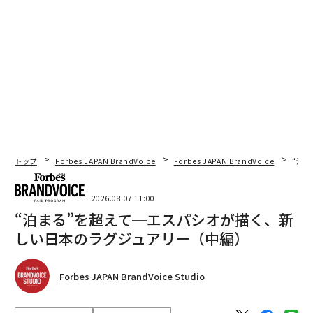
だろうか」ではない。「状況が求めるなら、いま利益を
出せるだろうか」だ。
答えがノーなら、資本の前にオペレーションの作業が必
要である。自社の採算構造を理解し、プロセスを最適化
し、小規模でも持続可能な事業を支えられる仕組みを構
築することに集中すべきだ。答えがイエスなら、より良
い位置にいる。モデルが機能することを証明できてい
る。そうなれば資本は、生存の命綱ではなく加速の道具
になる。
トップ
Forbes JAPAN BrandVoice
Forbes JAPAN BrandVoice
“泊
成功する企業は、問題を解決するためではなく、機会を
2026.08.07 11:00
取りにいくために資本を調達する。すでに提供できると
“泊まる”を超えて─エスパシオが描く、新
証明した市場へ拡大するため、需要の存在をすでに示し
しい日本のラグジュアリー（中編）
た領域で供給能力を高めるため、あるいはすでに自然発
生的に起きている成長を加速するために資金を使う。
Forbes JAPAN BrandVoice Studio
最後に。オペレーション規律を築くことは、資金調達よ