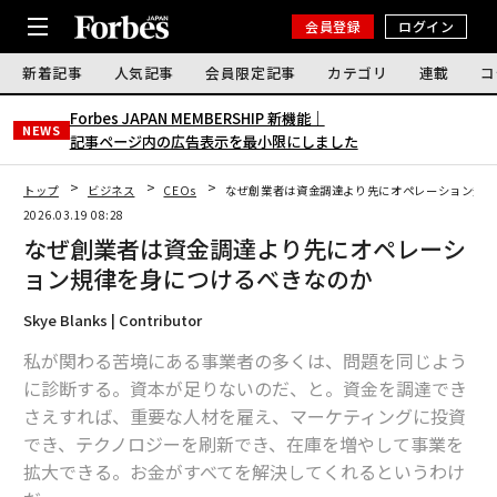
会員登録
ログイン
新着記事
人気記事
会員限定記事
カテゴリ
連載
コ
Forbes JAPAN MEMBERSHIP 新機能｜
NEWS
記事ページ内の広告表示を最小限にしました
トップ
ビジネス
CEOs
なぜ創業者は資金調達より先にオペレーション規律
2026.03.19 08:28
なぜ創業者は資金調達より先にオペレーシ
ョン規律を身につけるべきなのか
Skye Blanks | Contributor
私が関わる苦境にある事業者の多くは、問題を同じよう
に診断する。資本が足りないのだ、と。資金を調達でき
さえすれば、重要な人材を雇え、マーケティングに投資
でき、テクノロジーを刷新でき、在庫を増やして事業を
拡大できる。お金がすべてを解決してくれるというわけ