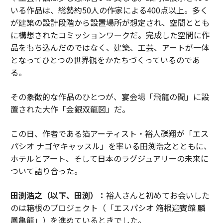
メンバーシップに登録する
いる作品は、総勢約50人の作家による400点以上。多く
が建築の設計段階から設置場所が想定され、空間ととも
に構想されたコミッションワークだ。完成した空間に作
品をもち込んだのではなく、建築、工芸、アートが一体
となってひとつの世界観をかたちづくっているのであ
関連記事
る。
CPG創業者が知るべき「オムニチャネル資金調達」という発想
その象徴的な作品のひとつが、宴会場「飛龍の間」に設
起業家の燃え尽きを防ぐ──コーチ、創業者、VCを結ぶ新プラットフォー
置された大作「金銀双龍図」だ。
ム
この日、作者である箔アーティスト・裕人礫翔が「エス
ファッションのルールを書き換える6人の女性起業家
パシオ ナゴヤキャッスル」を率いる田渕浩之とともに、
教師から先駆者へ──デブラ・マシーが切り拓くワインの新時代
ホテルとアート、そして日本のラグジュアリーの未来に
ついて語り合った。
タグ：
資金/資金調達
CEO
田渕浩之（以下、田渕）：
裕人さんと初めてお会いした
のは箱根のプロジェクト（「エスパシオ 箱根迎賓館 麟
鳳亀龍」）を進めているときでした。
advertisement