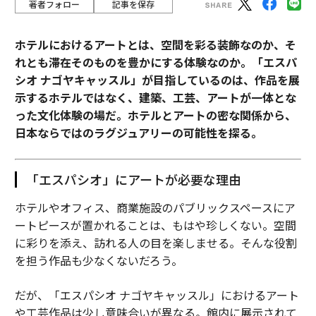
りも難しく、華やかさにも欠ける。資金調達は進捗のよ
著者フォロー
記事を保存
うに感じられる。見出しを生み、ビジョンを正当化して
くれる。オペレーションの仕事は地味で骨が折れる。デ
ホテルにおけるアートとは、空間を彩る装飾なのか、そ
ータ分析、プロセスの文書化、仕組みの最適化、結果の
れとも滞在そのものを豊かにする体験なのか。「エスパ
測定。だからこそ多くの創業者は避けるのだ。しかし、
シオ ナゴヤキャッスル」が目指しているのは、作品を展
困難なオペレーションの仕事こそが永続的な価値を生
示するホテルではなく、建築、工芸、アートが一体とな
む。資金は、すでに存在する価値を増幅するにすぎな
った文化体験の場だ。ホテルとアートの密な関係から、
い。
日本ならではのラグジュアリーの可能性を探る。
（
forbes.com 原文
）
「エスパシオ」にアートが必要な理由
ホテルやオフィス、商業施設のパブリックスペースにア
ートピースが置かれることは、もはや珍しくない。空間
2026年9月号発売中
に彩りを添え、訪れる人の目を楽しませる。そんな役割
を担う作品も少なくないだろう。
最新号の購入はこちらから
だが、「エスパシオ ナゴヤキャッスル」におけるアート
や工芸作品は少し意味合いが異なる。館内に展示されて