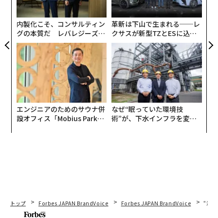
無
防
内製化こそ、コンサルティン
革新は下山で生まれる──レ
グの本質だ レバレジーズが
クサスが新型TZとESに込め
実践する、次世代ファームの
た「DISCOVER」の哲学
全貌
エンジニアのためのサウナ併
なぜ“眠っていた環境技
設オフィス「Mobius Park」
術”が、下水インフラを変え
がオープン──タマディック
たのか──産総研×月島JFE
が健康経営を徹底する理由
アクアソリューションの10年
トップ
Forbes JAPAN BrandVoice
Forbes JAPAN BrandVoice
“泊