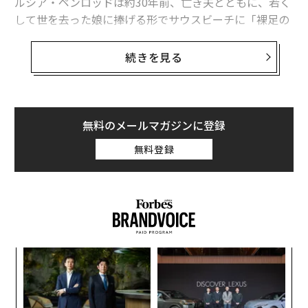
ルシア・ペンロッドは約30年前、亡き夫とともに、若く
して世を去った娘に捧げる形でサウスビーチに「裸足の
ラグジュアリー」クラブをオープンした。彼女はいま評
価額4億ドル（約635億円）規模のホスピタリティブラン
続きを見る
ドとなったこのクラブを、自らのビジョンで再構築しよ
うとしている。
世界各地にある12の「ニッキ・ビーチ」のクラブでは、
無料のメールマガジンに登録
晴れた日になると、モデルたちで埋め尽くされたデイベ
無料登録
ッドが並び、ロゼワインが絶え間なく提供される。来場
者の多くは併設のギフトショップで販売される洗練され
たリゾートウェアを身にまとっている。さらに、このク
ラブではテーブルの上で踊ることが歓迎されるだけでな
く、運営側が積極的に推奨している。
創業
「
シン
─
超え
ら
パ
技