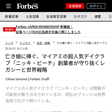
会員登録
ログイン
新着記事
人気記事
会員限定記事
カテゴリ
連載
コ
Forbes JAPAN MEMBERSHIP 新機能｜
NEWS
記事ページ内の広告表示を最小限にしました
トップ
ビジネス
経営・戦略
亡き娘に捧ぐ、マイアミの超人気デイクラブ
2026.03.24 15:00
亡き娘に捧ぐ、マイアミの超人気デイクラ
ブ「ニッキ・ビーチ」創業者が守り抜くレ
ガシーと世界戦略
Chloe Sorvino | Forbes Staff
マイアミの人気デイクラブ「ニッキ・ビーチ」は閉鎖の
可能性が取り沙汰されているが、同社のブランドは世界
各地で広がり続けている。