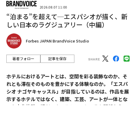
2026.08.07 11:00
“泊まる”を超えて─エスパシオが描く、新
翻訳＝上田裕資
しい日本のラグジュアリー（中編）
2026年9月号発売中
Forbes JAPAN BrandVoice Studio
著者フォロー
記事を保存
最新号の購入はこちらから
ホテルにおけるアートとは、空間を彩る装飾なのか、そ
メンバーシップに登録する
れとも滞在そのものを豊かにする体験なのか。「エスパ
シオ ナゴヤキャッスル」が目指しているのは、作品を展
示するホテルではなく、建築、工芸、アートが一体とな
った文化体験の場だ。ホテルとアートの密な関係から、
日本ならではのラグジュアリーの可能性を探る。
関連記事
文化は「自ら現れ出る」 LVMHによるマイアミでのアート取り組みとは
「エスパシオ」にアートが必要な理由