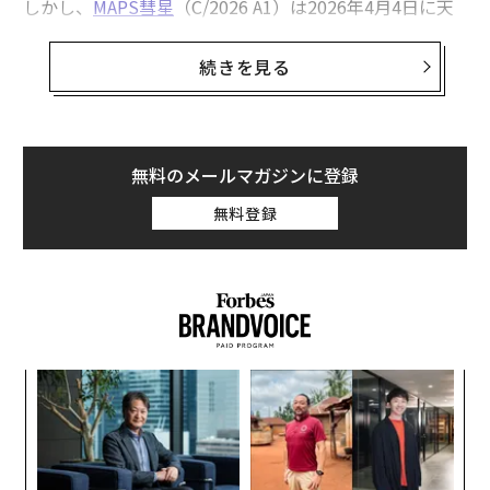
しかし、
MAPS彗星
（C/2026 A1）は2026年4月4日に天
2026年「必見の流星群」5選、皆既日食と流れ星の共演にも期待
文学的に見ればごく近い距離──わずか約78万4000キロ
メートル──まで太陽に接近するため、強烈な熱と潮汐
続きを見る
一生に一度の天体現象「かんむり座T星の新星爆発」 2026年こそ目撃で
力によって破壊される可能性も同程度、存在している。
きるか？
ゴッホ『星月夜』は、物理学最大の難問を予見していた作品なのか？
「サングレイザー彗星」とは
無料のメールマガジンに登録
サングレイザー彗星とは、太陽から約137万キロメート
タグ：
宇宙
月
金星
天体観測
ル以内にまで接近する彗星を指す。MAPS彗星はクロイ
無料登録
ツ群のサングレイザー彗星であり、数世紀前、より大き
な彗星が太陽に近づきすぎて分裂したと考えられている
advertisement
その破片だ。
NASA
によると、その残骸（さまざまな大
きさの小彗星からなる一群）は、NASAの探査機SOHOが
観測するサングレイザー彗星の85％を占めている。それ
らはすべて同じ軌道上の「高速道路」を通る。近年で最
ナ併
“
もよく知られるクロイツ群のサングレイザー彗星は、20
k」
オ
ック
ジ
11年12月15日に最も明るくなったラブジョイ彗星だ。
「
由
3
C