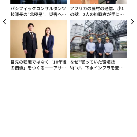
る
パシフィックコンサルタンツ
アフリカの農村の通信、小1
技師長の"北極星"。災害への
の壁。2人の挑戦者が手にし
無力感を乗り越え見つけた、
た「次なる武器」
防災一筋20年の答え
目先の転職ではなく「10年後
なぜ“眠っていた環境技
の価値」をつくる──アサイ
術”が、下水インフラを変え
ンの長期伴走型支援とは
たのか──産総研×月島JFE
アクアソリューションの10年