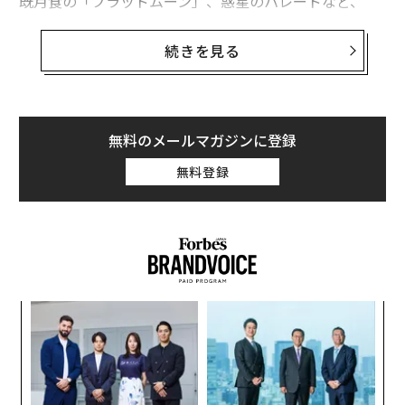
既月食の「ブラッドムーン」、惑星のパレードなど、
すばらしい天体ショー
が相次いでいる。4月には
彗星
が
やってきて、日中でも観測可能なほど明るくなるかもし
続きを見る
れない。しかし、今年最も長く私たちの目を楽しませて
くれる天体はといえば、これから秋まで宵の空でひとき
わ輝くおなじみの惑星だ。
無料のメールマガジンに登録
最近見かけるようになったこの明るい一つ星は、金星で
無料登録
ある。太陽と月に次いで地球から最も明るく見える天体
で、2月半ばごろから日没後の夕空に姿を現し始めた。
今後は夏に向けて高度を上げ、いっそう明るい輝きを放
つ。
キ
“
か。
オ
キャ
ジ
革
R S
ク
た「