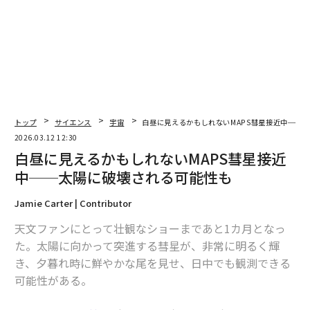
翻訳・編集＝荻原藤緒
2026年9月号発売中
最新号の購入はこちらから
トップ
サイエンス
宇宙
白昼に見えるかもしれないMAPS彗星接近中──
2026.03.12 12:30
メンバーシップに登録する
白昼に見えるかもしれないMAPS彗星接近
中──太陽に破壊される可能性も
Jamie Carter | Contributor
関連記事
天文ファンにとって壮観なショーまであと1カ月となっ
た。太陽に向かって突進する彗星が、非常に明るく輝
白昼に見えるかもしれないMAPS彗星接近中──太陽に破壊される可能性も
き、夕暮れ時に鮮やかな尾を見せ、日中でも観測できる
可能性がある。
皆既月食の「ブラッドムーン」とオーロラに期待 春の星座も楽しみな3月
の夜空