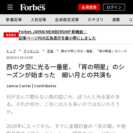
会員登録
ログイン
新着記事
人気記事
会員限定記事
カテゴリ
連載
コ
Forbes JAPAN MEMBERSHIP 新機能｜
NEWS
記事ページ内の広告表示を最小限にしました
トップ
サイエンス
宇宙
西の夕空に光る一番星、「宵の明星」のシーズン
2026.03.18 16:00
西の夕空に光る一番星、「宵の明星」のシ
ーズンが始まった 細い月との共演も
Jamie Carter | Contributor
日が沈んで間もない西の空に今、ぽつんと光る星があ
る。それが何か、ご存じの人も多いのではないだろう
か。
2026年に入ってから、すでに金環日食の「炎の環」や皆