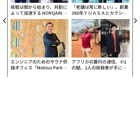
挑戦は個から始まり、共創に
「老舗は常に新しい」。創業
よって加速する NORQAIN JA
360年ＹＵＡＳＡとカクシン
PAN 特別座談会
CEO田尻望が語る、AIを超え
る人の価値
エンジニアのためのサウナ併
アフリカの農村の通信、小1
設オフィス「Mobius Park」
の壁。2人の挑戦者が手にし
がオープン──タマディック
た「次なる武器」
が健康経営を徹底する理由