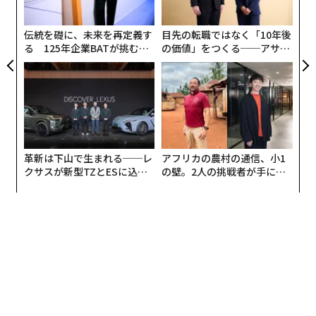
で治療に使われる
無
防
「想像してみてください。意識はいつものように活動し
伝統を礎に、未来を再定義す
目先の転職ではなく「10年後
ている。目も見え、音も聞こえる。匂いも味も感じる。
る 125年企業BATが挑むス
の価値」をつくる──アサイ
モークレスな未来
ンの長期伴走型支援とは
全身の触覚もあり、暑さ寒さも感じる。ただ、全身の筋
肉が動かせない。手足はもちろん、食べ物も飲み込めな
い。喋れない。呼吸さえできない。それでも生きようと
思いますか」
杉山氏の声がステージに響くと、会場の空気は静まり返
革新は下山で生まれる──レ
アフリカの農村の通信、小1
った。日本ではALS患者の7割が人工呼吸器の使用を選ば
クサスが新型TZとESに込め
の壁。2人の挑戦者が手にし
ず死を迎えるといわれている。しかし杉山氏は「テクノ
た「DISCOVER」の哲学
た「次なる武器」
ロジーとともに生きる選択をすると、日本の手厚い福祉
制度のおかげもあり、それほど不自由なく暮らせていま
す。まだ人類の一員として存在している幸せを感じてい
ます」と語った。
ALS患者へのソリューションをはじめ、「脳」「五感」
「身体」「存在」と、人間拡張の主要4分野でスタート