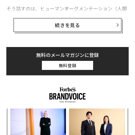
そう話すのは、ヒューマンオーグメンテーション（人間
拡張）を主戦場とするベンチャーキャピタル、15th Roc
kの中島 徹氏だ。2026年1月27日〜29日、名古屋市で開
続きを見る
催されたグローバル・イノベーションフェスティバル
「TechGALA Japan」では、同氏を始め、阪大発スター
トアップ、エルシオCEOの李 蕣里（り・じゅんり）氏、
デジタルハリウッド大学学長の杉山知之氏が、人間拡張
無料のメールマガジンに登録
の最前線や人類の未来について語り合った。
無料登録
ファシリテーターは、経営コンサルタントの本荘修二氏
が担当。ALS（筋萎縮性側索硬化症）を患う杉山氏は、
遠隔操作ロボットの「OriHime（オリヒメ）」に登壇を
託し、視線入力で打ち出したテキストを、AIで生成した
自身の声で読み上げる方法でセッションに参加。人間拡
キ
“
張の実践者として「人間の生」のあり方を問いかけた。
か。
シ
キャ
グ
てんかん用「脳インプラント」、多くの米病院
パ
R S
技