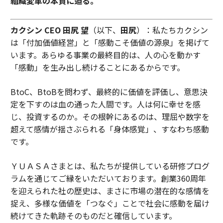
組織変革の本質に迫る。
カクシン CEO 田尻 望
（以下、
田尻
）：私たちカクシン
は「付加価値経営」と「感動こそ価値の源泉」を掲げて
います。あらゆる事業の最終目的は、人の心を動かす
「感動」を生み出し続けることにあるからです。
BtoC、BtoBを問わず、最終的に価値を評価し、意思決
定を下すのは血の通った人間です。人は何に幸せを感
じ、投資するのか。その根幹にあるのは、理屈や数字を
超えて感情が揺さぶられる「身体感覚」、すなわち感動
です。
ＹＵＡＳＡさまとは、私たちが提供している研修プログ
ラムを通じてご縁をいただいております。創業360周年
を迎えられた社の歴史は、まさに市場の潜在的な感情を
捉え、多様な価値を「つなぐ」ことで社会に感動を届け
続けてきた軌跡そのものだと確信しています。