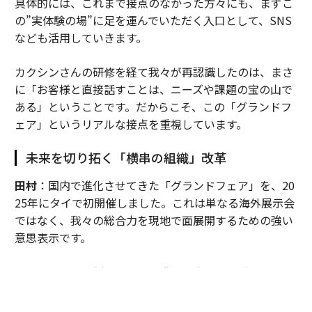
具体的には、これまで接点のなかった方々にも、まずこ
の”実体験の場”に足を運んでいただく入口として、SNS
なども活用していきます。
カクシンさんの研修を経て我々が再認識したのは、まさ
に「お客様と直接話すことは、ニーズや課題の宝の山で
ある」ということです。だからこそ、この「グランドフ
ェア」というリアルな接点を重視しています。
未来を切り拓く「横串の組織」改革
田村
：国内で進化させてきた「グランドフェア」を、20
25年にタイで初開催しました。これは単なる海外展示会
ではなく、我々の総合力を現地で面展開するための強い
意思表示です。
これまでは日系製造業の海外進出に合わせ、「モノづく
り」の領域を中心に事業を展開してきましたが、それだ
けでは限界があります。そこで、住設や建材など国内の