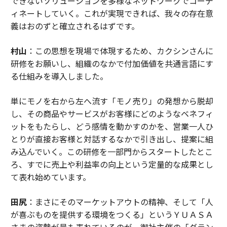
できないソリューションを多様なネットワークでコーデ
ィネートしていく。これが実現できれば、我々の存在意
義はおのずと確立されるはずです。
村山
：この思想を現場で体現するため、カクシンさんに
研修をお願いし、組織のなかで付加価値を共通言語にす
る仕組みを導入しました。
単にモノを右から左へ流す「モノ売り」の発想から脱却
し、その商品やサービスがお客様にどのようなベネフィ
ットをもたらし、どう感情を動かすのかを、営業一人ひ
とりが直接お客様と対話するなかで引き出し、提案に組
み込んでいく。この研修を一部門からスタートしたとこ
ろ、すでに売上や利益率の向上という定量的な成果とし
て表れ始めています。
田尻
：まさにそのマーケットアウトの精神、そして「人
が喜ぶものを提供する環境をつくる」というＹＵＡＳＡ
さまの姿勢が最も表れているのが、御社主催の「グラン