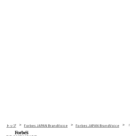
トップ
Forbes JAPAN BrandVoice
Forbes JAPAN BrandVoice
「老