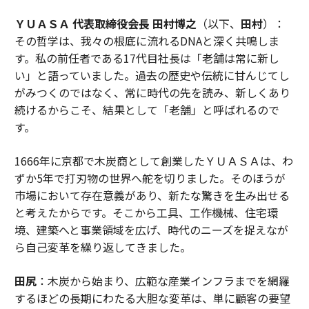
ＹＵＡＳＡ 代表取締役会長 田村博之
（以下、
田村
）：
その哲学は、我々の根底に流れるDNAと深く共鳴しま
す。私の前任者である17代目社長は「老舗は常に新し
い」と語っていました。過去の歴史や伝統に甘んじてし
がみつくのではなく、常に時代の先を読み、新しくあり
続けるからこそ、結果として「老舗」と呼ばれるので
す。
1666年に京都で木炭商として創業したＹＵＡＳＡは、わ
ずか5年で打刃物の世界へ舵を切りました。そのほうが
市場において存在意義があり、新たな驚きを生み出せる
と考えたからです。そこから工具、工作機械、住宅環
境、建築へと事業領域を広げ、時代のニーズを捉えなが
ら自己変革を繰り返してきました。
田尻
：木炭から始まり、広範な産業インフラまでを網羅
するほどの長期にわたる大胆な変革は、単に顧客の要望