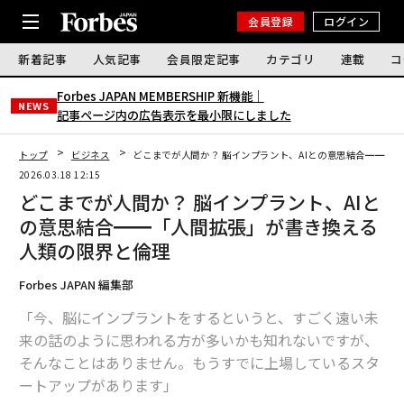
会員登録
ログイン
新着記事
人気記事
会員限定記事
カテゴリ
連載
コ
Forbes JAPAN MEMBERSHIP 新機能｜
NEWS
記事ページ内の広告表示を最小限にしました
トップ
ビジネス
どこまでが人間か？ 脳インプラント、AIとの意思結合━━「
2026.03.18 12:15
どこまでが人間か？ 脳インプラント、AIと
の意思結合━━「人間拡張」が書き換える
人類の限界と倫理
Forbes JAPAN 編集部
「今、脳にインプラントをするというと、すごく遠い未
来の話のように思われる方が多いかも知れないですが、
そんなことはありません。もうすでに上場しているスタ
ートアップがあります」