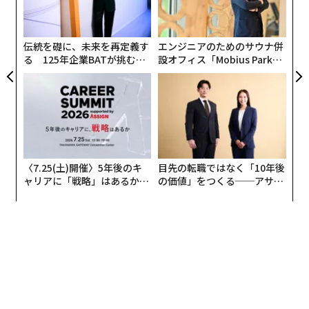
織
人々がどこにも行かない世界に直面していた。
う
T
伝統を礎に、未来を再定義す
エンジニアのためのサウナ併
「私が入社した時点で、会社は利益を生み出していませ
る 125年企業BATが挑むス
設オフィス「Mobius Park」
んでした。四半期ベースでまだ資金を燃やしていたので
モークレスな未来
がオープン──タマディック
す」とブリュワーは語る。「非常に厳しい時期でした」
が健康経営を徹底する理由
それでも彼女はモデルを信じた。少数の規模を持つグロ
ーバル企業が支配する構造の業界で働いてきた経験か
ら、配車をめぐる「勝者総取り」という語り口を退け
た。財務的に成功するプラットフォームは複数成立し得
〈7.25(土)開催〉5年後のキ
目先の転職ではなく「10年後
ャリアに「戦略」はあるか。
の価値」をつくる──アサイ
ると、彼女は考えた。
トップエグゼクティブのキャ
ンの長期伴走型支援とは
リアに触れる1日│CAREER S
同じくらい重要だったのが、新CEOデビッド・リッシャ
UMMIT 2026
ーとの早期の方向性の一致である。
「最初から、彼が原則に基づき、論理に基づき、価値観
を軸にしていることは驚くほど明確でした」とブリュワ
ーは言う。「彼がどう意思決定するのか、そして私たち