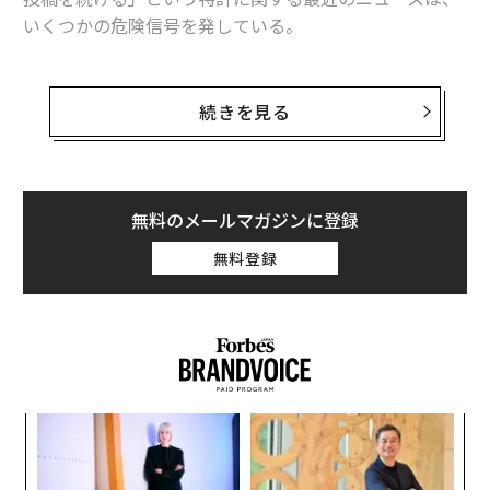
いくつかの危険信号を発している。
彼女はその教訓を携え、別のメンターであるジェーム
このAIは、本人がまだ存在しているかのように振る舞
ズ・ビアーに続いてAtlassianへ移った。同社はIPO直後
い、メッセンジャーに返信したり、コメントを投稿した
で、年40〜50%の成長を遂げていた。高成長の上場企業
続きを見る
りすることができる。例によって、大規模言語モデル
をスケールさせる経験は、オペレーションと資本市場に
（LLM）が関与しており、ユーザーの過去の投稿を分析
関する勘どころを研ぎ澄ませた。
して文体を学習し、しばらく不在のときに──あるいは
しかし、その後のキャリアの章を決定づける機会に比べ
もっと悪い事態が起きたときに──本人に代わって投稿
無料のメールマガジンに登録
れば、どれも十分な準備にはならなかった。
する仕組みだ。
無料登録
長年のリクルーターとの関係を通じてLyftのCFO職が浮
「言語モデルは、ユーザーがソーシャルネットワーキン
上したとき、ブリュワーは関心を抱いたが、現実も見て
グシステムを長期間離れている場合や、ユーザーが死亡
いた。会社はパンデミックから立ち上がりつつあるとは
した場合など、ユーザー不在時にそのユーザーをシミュ
いえ、なお資金を燃やし、持続可能な収益化への道筋に
レーションするために使用される可能性がある」と、特
は懐疑が向けられていた。
許には記載されている。
革
ク
配車業界はCOVIDで壊滅的な打撃を受けた。航空会社や
た「
ホテルが見出しを飾る一方で、Lyftのような企業も、
〜