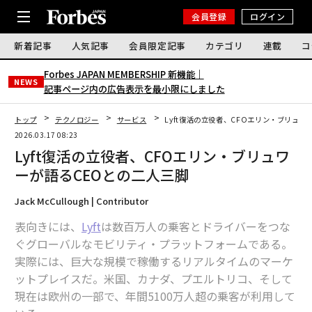
会員登録
ログイン
新着記事
人気記事
会員限定記事
カテゴリ
連載
コ
Forbes JAPAN MEMBERSHIP 新機能｜
NEWS
記事ページ内の広告表示を最小限にしました
トップ
テクノロジー
サービス
Lyft復活の立役者、CFOエリン・ブリュワ
2026.03.17 08:23
Lyft復活の立役者、CFOエリン・ブリュワ
ーが語るCEOとの二人三脚
Jack McCullough | Contributor
表向きには、
Lyft
は数百万人の乗客とドライバーをつな
ぐグローバルなモビリティ・プラットフォームである。
実際には、巨大な規模で稼働するリアルタイムのマーケ
ットプレイスだ。米国、カナダ、プエルトリコ、そして
現在は欧州の一部で、年間5100万人超の乗客が利用して