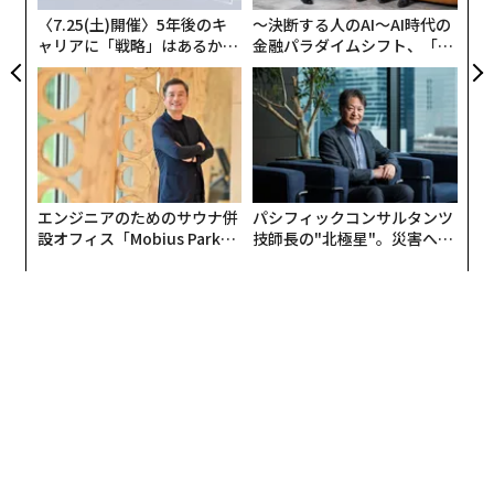
〈7.25(土)開催〉5年後のキ
〜決断する人のAI〜AI時代の
初めての本格的な給料は、コロラドの湖の近くにあるド
ャリアに「戦略」はあるか。
金融パラダイムシフト、「超
ーナツ店で働いて得たものだった。
トップエグゼクティブのキャ
個別化」の核心 【MUFG×ウ
リアに触れる1日│CAREER S
ェルスナビ×PwC】
「私の家は両親とも働いていました」とブリュワーは語
UMMIT 2026
る。「一生懸命働くことは、やる価値のあることだと理
解していました。でも私はエンジニアの娘でもあるの
で、いつも好奇心があった。これはどう動くのか。プロ
セスは何か。すべては何時に始めなければならないの
エンジニアのためのサウナ併
パシフィックコンサルタンツ
設オフィス「Mobius Park」
技師長の"北極星"。災害への
か。材料はどうやってここに届くのか、という具合に」
がオープン──タマディック
無力感を乗り越え見つけた、
が健康経営を徹底する理由
防災一筋20年の答え
表面の下でシステムがどう機能しているのかを知ろうと
するそのオペレーションへの好奇心は、彼女のキャリア
を特徴づける資質になっていく。
Purdue University
で学士号を、
University of California, Berkeley
でMBAを取得したの
ち、ブリュワーは
McKesson
、
Atlassian
、
Charles Schwab
など、評価の高い複数の組織でキャリア