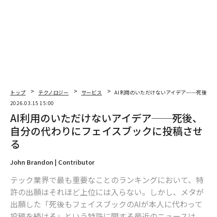
を築いた。
McKessonでは、初めてCFOへの直属のレポートライン
を経験した。のちに
American Express
のCFOとなる
ジェフ・キャンベル
は、彼女に大きな影響を与えた。
「彼には、リーダーとしての落ち着きがありました」と
トップ
テクノロジー
サービス
AI利用のいただけないアイデア──死後、
ブリュワーは振り返る。「CFOはリスクや機会、曖昧さ
2026.03.15 15:00
に向き合います。彼は動じなかった。あらゆる事実を受
AI利用のいただけないアイデア──死後、
け止めた。そして、人材を支援する力が信じられないほ
自分の代わりにフェイスブックに投稿させ
ど大きかったのです」
る
McKessonでの13年間、ブリュワーはM&Aファイナンス
John Brandon | Contributor
責任者、コーポレートファイナンスおよびFP&A、IR、そ
テック業界で最も重要なことのランキングにおいて、特
して最終的にはチーフアカウンティングオフィサーへと
許の出願はそれほど上位には入らない。しかし、メタが
職務をローテーションした。その幅広さは偶然ではな
出願した「死後もフェイスブックのAIが本人に代わって
い。総合力のある経営幹部を育てるという信念に基づく
投稿を続ける」という特許に関する最近のニュースは、
リーダーシップの結果だった。