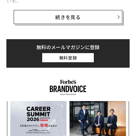
いる。
そのマーケットプレイスの財務を率いるのが
続きを見る
エリン・ブリュワー
である。上場企業のCFOは初めてと
いう彼女は、会社の歴史でも最も困難な局面のさなかに
その役職に就き、目を見張る再建を主導した。
無料のメールマガジンに登録
私は最近ブリュワーと、米中西部での生い立ち、彼女の
無料登録
リーダーシップ観を形づくったメンターたち、Lyftの黒
字回帰、自動運転車の台頭、データ感度の高いビジネス
におけるAI、そして強いCEO—CFOパートナーシップを
築くために本当に必要なことについて話し合った。
ブリュワーはインディアナ州フォートウェインで生まれ
な
たが、幼稚園のときに家族が移り住んだコロラドこそが
術
真の故郷だと考えている。エンジニアの父と看護師の母
た
のもと、好奇心と勤勉さが当然の価値観として根づいた
伝
ア
る
家庭で育った。
モ