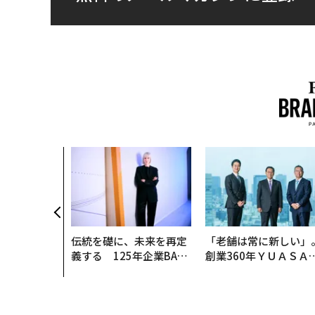
伝統を礎に、未来を再定
「老舗は常に新しい」
義する 125年企業BAT
創業360年ＹＵＡＳＡ
が挑むスモークレスな未
カクシンCEO田尻望が
来
る、AIを超える人の価