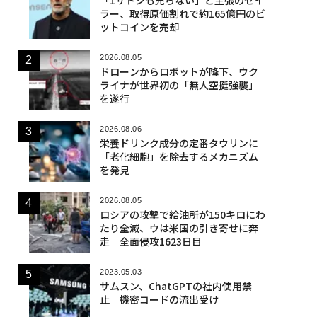
ラー、取得原価割れで約165億円のビ
ットコインを売却
2026.08.05
ドローンからロボットが降下、ウク
ライナが世界初の「無人空挺強襲」
を遂行
2026.08.06
栄養ドリンク成分の定番タウリンに
「老化細胞」を除去するメカニズム
を発見
2026.08.05
ロシアの攻撃で給油所が150キロにわ
たり全滅、ウは米国の引き寄せに奔
走 全面侵攻1623日目
2023.05.03
サムスン、ChatGPTの社内使用禁
止 機密コードの流出受け