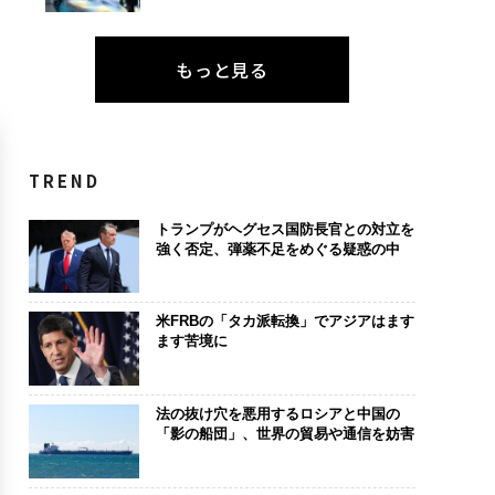
もっと見る
TREND
トランプがヘグセス国防長官との対立を
強く否定、弾薬不足をめぐる疑惑の中
米FRBの「タカ派転換」でアジアはます
ます苦境に
法の抜け穴を悪用するロシアと中国の
「影の船団」、世界の貿易や通信を妨害