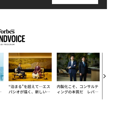
“泊
スパ
日本
（前
。
“泊まる”を超えて─エス
内製化こそ、コンサルテ
と
パシオが描く、新しい日
ィングの本質だ レバレ
語
本のラグジュアリー（中
ジーズが実践する、次世
値
編）
代ファームの全貌