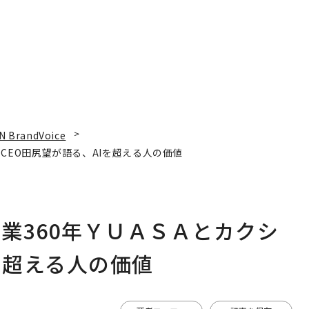
N BrandVoice
CEO田尻望が語る、AIを超える人の価値
業360年ＹＵＡＳＡとカクシ
を超える人の価値