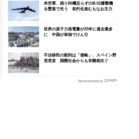
米空軍、残り80機足らずのB-52爆撃機
を墜落で失う 老朽化進むもなお主力
世界の原子力発電量が25年に過去最多
に 中国が単独でけん引
不法移民の殺到は「侵略」、スペイン野
党党首 国際社会からも非難相次ぐ
Recommended by