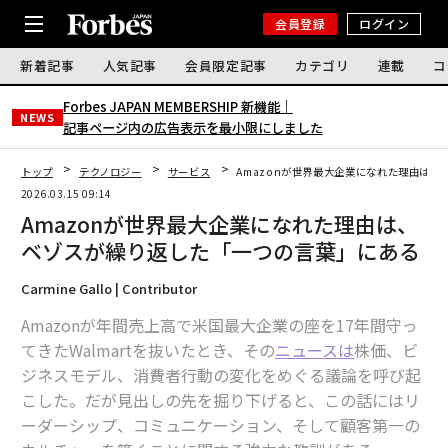
会員登録
ログイン
新着記事
人気記事
会員限定記事
カテゴリ
連載
コ
Forbes JAPAN MEMBERSHIP 新機能｜
NEWS
記事ページ内の広告表示を最小限にしました
トップ
テクノロジー
サービス
Amazonが世界最大企業になれた理由は
2026.03.15 09:14
Amazonが世界最大企業になれた理由は、
ベゾスが繰り返した「一つの言葉」にある
Carmine Gallo | Contributor
Amazonが年間売上高で米国最大企業の座を17年間守っ
てきたWalmartを抜いたとき、その
ニュースは
株価、ビ
ジネスモデル、消費者行動の変化をめぐる議論を呼び起
こした。だが見出しの先を掘り下げると、この話にはリ
ーダーシップ、コミュニケーション、そして顧客第一の