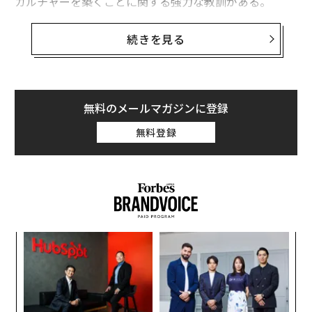
カルチャーを築くことに関する強力な教訓がある。
米国最大企業への道のりは30年前、シアトルのガレージ
続きを見る
で始まった。ジェフ・ベゾスが自ら本の箱詰めをし、発
送準備をしていたころである。会社はオンライン書店と
してスタートしたが、ベゾスの視線は、顧客が求めるは
るかに幅広い商品群の販売に向いていた。
無料のメールマガジンに登録
無料登録
ベゾスは1997年の
最初の株主向け書簡
で、目標達成に向
けた戦略を明らかにした。このメモは、成功への道とし
て「顧客第一（customer obsession）」の原則を、ベゾ
スが公の場で初めて示したものだった。2年後の1999年
の書簡では、その考えをさらに研ぎ澄まし、「世界で最
も顧客中心の会社（The World's Most Customer-Centri
ナ併
〜
c Company）」をつくるという明確な使命へと昇華させ
k」
金
た。
ック
個
「
由
ェ
左右
もしそこで終えていたなら、Amazonの使命は、書簡や
T