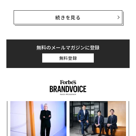
このAIは、本人がまだ存在しているかのように振る舞
会社のストーリーを、絶えず、そして一貫して語り続け
い、メッセンジャーに返信したり、コメントを投稿した
続きを見る
よ。
りすることができる。例によって、大規模言語モデル
（LLM）が関与しており、ユーザーの過去の投稿を分析
（
forbes.com 原文
）
して文体を学習し、しばらく不在のときに──あるいは
もっと悪い事態が起きたときに──本人に代わって投稿
無料のメールマガジンに登録
する仕組みだ。
無料登録
2026年9月号発売中
「言語モデルは、ユーザーがソーシャルネットワーキン
グシステムを長期間離れている場合や、ユーザーが死亡
した場合など、ユーザー不在時にそのユーザーをシミュ
最新号の購入はこちらから
レーションするために使用される可能性がある」と、特
許には記載されている。
創業
目
メンバーシップに登録する
シン
の
超え
ン
内
グ
実