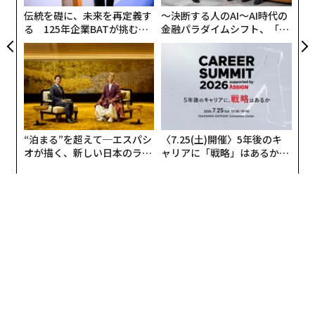
全
関連記事
伝統を礎に、未来を再定義す
〜決断する人のAI〜AI時代の
る 125年企業BATが挑むス
金融パラダイムシフト、「超
AI利用のいただけないアイデア──死後、自分の代わりにフェイスブック
モークレスな未来
個別化」の核心 【MUFG×ウ
に投稿させる
ェルスナビ×PwC】
「ヘッドホンなしで動画視聴」が搭乗拒否の理由に ユナイテッド航空が
規則改定
トラベルテックの内幕：MICE業界で信頼を獲得するために本当に必要なこ
と
“泊まる”を超えて─エスパシ
〈7.25(土)開催〉5年後のキ
オが描く、新しい日本のラグ
ャリアに「戦略」はあるか。
なぜ優れた企業のWebサイトは「急かさない」のか
ジュアリー（中編）
トップエグゼクティブのキャ
リアに触れる1日│CAREER S
UMMIT 2026
金融サービスの顧客獲得は破綻している。オフラインデータがそれを修復
できる
タグ：
Amazon/アマゾン
ジェフ・ベゾス
advertisement