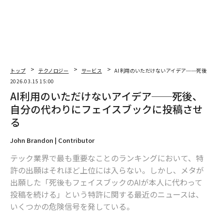
大胆で共通の目標のもとにチームを揃えたいリーダー
は、Amazonのやり方から学ぶべきだ。自問してほし
い。
私は使命を一貫して繰り返しているか？
トップ
テクノロジー
サービス
AI利用のいただけないアイデア──死後、
チームの全員が、見ずに使命を言えるか？
2026.03.15 15:00
AI利用のいただけないアイデア──死後、
チームは意思決定を使命に結びつけているか？
自分の代わりにフェイスブックに投稿させ
私が部屋にいないときでも、社内の人々は使命を口にし
る
ているか？
John Brandon | Contributor
リーダーであるあなたは、使命の守り手である。使命は
テック業界で最も重要なことのランキングにおいて、特
Amazonとは異なるかもしれない。あなたの会社の使命
許の出願はそれほど上位には入らない。しかし、メタが
は、イノベーション、安全、サステナビリティ、教育、
出願した「死後もフェイスブックのAIが本人に代わって
サービス、あるいはまったく別の何かに関わるものかも
投稿を続ける」という特許に関する最近のニュースは、
しれない。何であれ、それを生きたものにしない限り、
いくつかの危険信号を発している。
ただの空虚な言葉にすぎない。