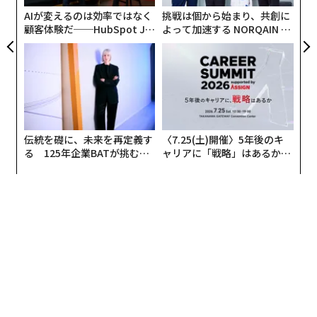
ウェブサイトの片隅に埋もれた一文として十分に「それ
日
AIが変えるのは効率ではなく
挑戦は個から始まり、共創に
らしく」見えただろう。だがベゾスはそれを合言葉へと
顧客体験だ──HubSpot Ja
よって加速する NORQAIN JA
変えた。これが決定的な違いを生んだと、私が
The Bezo
panが語る「Grow Better」
PAN 特別座談会
s Blueprint
のために
取材した
元Amazon幹部たちは語っ
な組織のつくり方
ている。
ベゾスはAmazonの使命を合言葉に変えた
合言葉とは、常に、しかも一貫して繰り返されるスロー
伝統を礎に、未来を再定義す
〈7.25(土)開催〉5年後のキ
ガンや言明のことだ。ベゾスはまさにそれを実践した。
る 125年企業BATが挑むス
ャリアに「戦略」はあるか。
モークレスな未来
トップエグゼクティブのキャ
「地球上で最も顧客中心の会社」という言葉から一度た
リアに触れる1日│CAREER S
りともぶれなかった。公開インタビューでも、株主向け
UMMIT 2026
書簡でも、社内メモでも、早い段階から何度も繰り返し
た。使うフレーズはいつも同じだった。
「世界で最も顧客中心の会社」という使命は、ドットコ
ム崩壊のような暴落や、エンターテインメント、クラウ
ドコンピューティング、人工知能への進出といった大き
な転換期を経ても、Amazonの使命として生き残った。