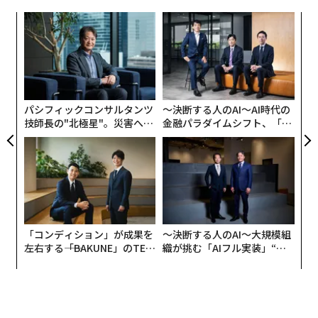
静かに効いてくるPRの「キラー」は、話しぶりが洗練さ
性」である。
目
れすぎていることだ。クライアントは無難な企業言語を
の
ン
ブランド記憶のエンジニアリング：記憶に残る
携えて現れるため、記者は使えるコメントを引き出せ
“
メッセージを設計する
ず、記事は印象に残らない。私たちは「視点バンク」を
オ
ジ
つくることで、その癖を手放すよう促している。繰り返
注意は以前にも増して移ろいやすくなっており、ブラン
し使える、明確な意見、裏づけとなる要点、記憶に残る
パシフィックコンサルタンツ
〜決断する人のAI〜AI時代の
ド想起に大きく依存する広告主にとっては明白な課題で
言い回しをいくつか用意するのだ。目的は話す量を増や
技師長の"北極星"。災害への
金融パラダイムシフト、「超
ある。だからこそ、AIを用いてブランド想起をエンジニ
無力感を乗り越え見つけた、
個別化」の核心 【MUFG×ウ
すことではない。引用される存在になることである。-
アリングすることは、大きなゲームチェンジャーになり
防災一筋20年の答え
ェルスナビ×PwC】
Robert Burko
、
Elite Digital Inc.
得る。
2. 汎用的で宣伝色の強いコンテンツに頼る
MITの研究者は2015年の時点で、
AIが消費者が記憶する画像を予測できる
ことを見いだし
PRを「SEOの軽量版」と捉え、汎用的なブログを量産す
「コンディション」が成果を
〜決断する人のAI〜大規模組
ている。これを踏まえると、今日の大幅に進化したAIは
るのは大きな誤りである。そこには、ジャーナリストや
左右する――「BAKUNE」のTEN
織が挑む「AIフル実装」“使
近いうちに、さらに踏み込み、メッセージのどの要素が
AIが求める洞察が欠けている。秘訣は「宣伝」マインド
TIALが支える「挑戦者の明
う”企業から“動く”企業へ【N
最も記憶されやすいかを分析・予測し、その理由を説明
を捨て、業界特有の課題を自分たちの領域として引き受
日」
TTドコモビジネス×PwC】
できるようになるかもしれない。これは見出しやサムネ
けることだ。例えば建設業のクライアントでは、一般的
イルを最適化することをはるかに超え、想起の認知メカ
なPRを超え、サステナビリティを軸に「権威の堀（moa