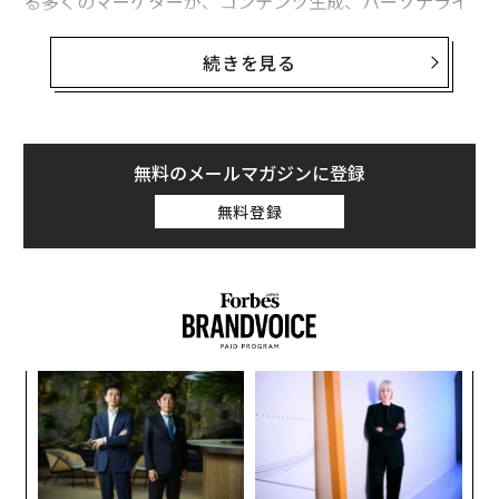
る多くのマーケターが、コンテンツ生成、パーソナライ
ゼーション、自動化、分析といった入口のテーマを超え
られていないのも事実である。要するに、すでに誰もが
続きを見る
やっていることにとどまっている。
自社ブランドのAI施策が市場での競争優位を維持できる
ものであるためには、先を見据えることが重要だ。AI駆
無料のメールマガジンに登録
動のマーケティングにおける次の大きな一歩という観点
無料登録
では、今後12カ月の真のブレークスルーは、テクノロジ
ーが文脈、感情、記憶を理解する能力の向上から生まれ
ると私は考えている。
このAIイノベーションの次の波は、マーケティング能力
に大きな新要素を加える可能性がある。だが、これほど
〜
の期待があるにもかかわらず、それについて語る人はほ
織
とんど見かけない。
う
“
T
シ
ならば、ここで状況を変えよう。
グ