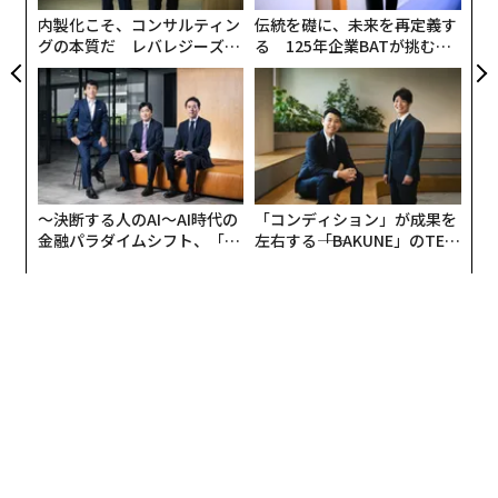
予測的コンテキスト・マーケティング：パーソ
内製化こそ、コンサルティン
伝統を礎に、未来を再定義す
グの本質だ レバレジーズが
る 125年企業BATが挑むス
ナライゼーションの先へ
実践する、次世代ファームの
モークレスな未来
全貌
パーソナライゼーションは現代マーケティングに欠かせ
ない手法である。だが最近まで、その戦術は顧客が
誰
で、過去に
何
をしたかを知ることに限られていた。
しかし近い将来、
〜決断する人のAI〜AI時代の
「コンディション」が成果を
AIを活用した予測的コンテキスト・マーケティング
によ
金融パラダイムシフト、「超
左右する――「BAKUNE」のTEN
って、より深い理解が可能になるかもしれない。顧客が
個別化」の核心 【MUFG×ウ
TIALが支える「挑戦者の明
ェルスナビ×PwC】
日」
置かれている
瞬間
の状況をより的確に把握し、これから
入ろうとしている状況さえ予測できるようになる。これ
により、相手が急いでいるのか、リラックスしているの
か、精神的に過負荷なのかを把握し、それに応じてメッ
セージを調整することが可能になる。さらに、タスクや
環境を切り替える重要なタイミングをマーケターに知ら
せ、いつ最もコミュニケーションを受け入れやすいかに
ついての洞察も得られるだろう。