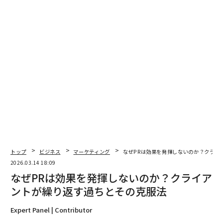
総じて私は、こうした進展がブランドを「反応型マーケ
ティング」から「先回りするマーケティング」へと押し
上げ、消費者が置かれている文脈の変化を事前に予測
し、より適切な内容をよりタイムリーに届けられるよう
になると考えている。
AI生成の行動シミュレーション：ローンチ前に
キャンペーンをテストする
A/Bテストはマーケティング最適化の基盤である。残念
ながら、それは時間がかかり、コストも高く、実際にリ
ーチできるオーディエンスに制約される。
トップ
ビジネス
マーケティング
なぜPRは効果を発揮しないのか？クライ
2026.03.14 18:09
だが今、
なぜPRは効果を発揮しないのか？クライア
研究用の合成消費者（synthetic consumers）を作成す
ントが繰り返す過ちとその克服法
る
という基礎的研究や、
Expert Panel | Contributor
マルチエージェントのロールプレイ・シナリオを生成す