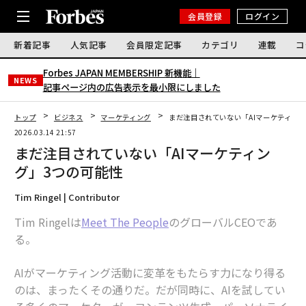
会員登録
ログイン
新着記事
人気記事
会員限定記事
カテゴリ
連載
コ
Forbes JAPAN MEMBERSHIP 新機能｜
NEWS
記事ページ内の広告表示を最小限にしました
トップ
ビジネス
マーケティング
まだ注目されていない「AIマーケティング
2026.03.14 21:57
まだ注目されていない「AIマーケティン
グ」3つの可能性
Tim Ringel | Contributor
Tim Ringelは
Meet The People
のグローバルCEOであ
る。
AIがマーケティング活動に変革をもたらす力になり得る
のは、まったくその通りだ。だが同時に、AIを試してい