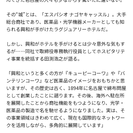
─ただし、現実のオペレーションデータに根ざしている
場合に限る。システムが現在のワークフローをマッピン
その“城”とは、「エスパシオ ナゴヤキャッスル」。大手
グし、破綻点を特定し、構造化された改善を提案できれ
総合商社であり、医薬品・光学機器メーカーとしても知
ば、組織は試行錯誤ではなく、より精密に適応できる。
られる興和が手がけたラグジュアリーホテルだ。
その土台がなければ、AIは断片化したシステムに複雑さ
しかし、興和がホテルを手がけるとは少々意外な気もす
の層をもう1つ加えるだけになりかねない。
るが……同社で取締役専務執行役員としてホスピタリテ
ィ事業を統括する田渕浩之が語る。
「仕事のムダ」が突然、可視化された理由
「興和というと多くの方が『キューピーコーワ』や『バ
仕事のムダという概念は、オペレーターや経営層の間で
ンテリンコーワ』など医薬品のイメージをおもちかと思
広く語られ始めている。多くのリーダーはこのパターン
いますが、その歴史は古く、1894年に名古屋で綿布問屋
をすぐに認識する。答えを探して何時間も費やし、同じ
として創業したことに遡ります。その後、海外へ駐在所
説明を繰り返し、組織内の別の場所にすでにある作業を
を展開したことから商社機能をもつようになり、光学・
作り直す──という状況だ。
医薬品の製造で名を馳せるようになりました。実は、そ
の事業領域はきわめて広く、現在も国際的なネットワー
多くの場合、問題は才能や努力ではない。組織の明確さ
クを活用しながら、多角的に展開しています」
である。企業が拡大すると、かつて創業者の頭の中にあ