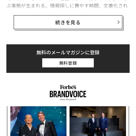
ぶ事態が生まれる。情報探しに費やす時間、文書化され
ていないプロセスの確認、すでに存在する作業の再作
成、誰も設計していないのに皆が引き継いでしまう引き
続きを見る
渡しの手順──こうしたことで失われる時間だ。これは
貸借対照表に表れることはほとんどない。しかし規模が
大きくなれば、現代の企業における最も高価な非効率の
ひとつになり得る。
無料のメールマガジンに登録
無料登録
ワークフロー・インテリジェンス・プラットフォーム
「Scribe」を利用する組織では、従業員が仕事に必要な
知識や指針を見つけるだけで、月あたり約35時間を失っ
ていると報告している。従業員1人あたり、毎月ほぼ丸1
週間分の労働時間に相当する。
革
年収が平均7万5000ドルの場合、この非効率は従業員1人
変え
ク
あたり年間1万5000ドル超に換算される。従業員が1000
FE
た「
人の企業なら、失われる生産性は約1500万ドル──価値
〈7
0年
ャ
を生み出す代わりに混乱をさばくために、フルタイム従