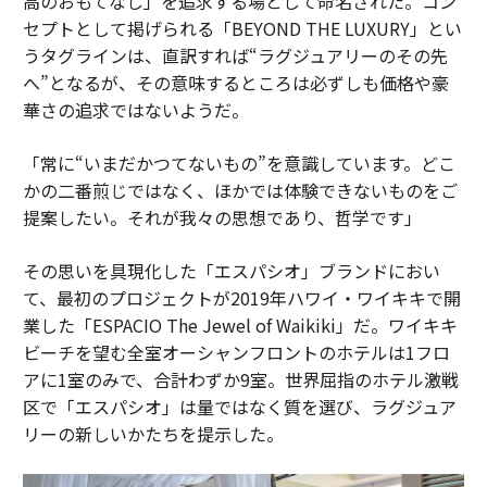
高のおもてなし」を追求する場として命名された。コン
2026年9月号発売中
セプトとして掲げられる「BEYOND THE LUXURY」とい
うタグラインは、直訳すれば“ラグジュアリーのその先
へ”となるが、その意味するところは必ずしも価格や豪
最新号の購入はこちらから
華さの追求ではないようだ。
「常に“いまだかつてないもの”を意識しています。どこ
メンバーシップに登録する
かの二番煎じではなく、ほかでは体験できないものをご
提案したい。それが我々の思想であり、哲学です」
AI / 人工知能
投資/投資家
組織/組織文化
その思いを具現化した「エスパシオ」ブランドにおい
タグ：
AIエージェント
て、最初のプロジェクトが2019年ハワイ・ワイキキで開
業した「ESPACIO The Jewel of Waikiki」だ。ワイキキ
ビーチを望む全室オーシャンフロントのホテルは1フロ
アに1室のみで、合計わずか9室。世界屈指のホテル激戦
advertisement
区で「エスパシオ」は量ではなく質を選び、ラグジュア
リーの新しいかたちを提示した。