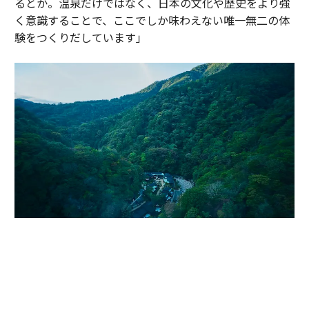
るとか。温泉だけではなく、日本の文化や歴史をより強
く意識することで、ここでしか味わえない唯一無二の体
験をつくりだしています」
かつて伊達政宗が小田原攻めの際に滞在し、戦の疲れを癒したと伝わる温
泉地。早川沿いの渓谷に9棟のヴィラが点在する「エスパシオ 箱根迎賓館
麟鳳亀龍」（神奈川・箱根）。