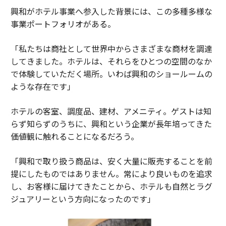
った非公式の知識は、チームやツール、タイムゾーンを
興和がホテル事業へ参入した背景には、この多種多様な
またいで分断される。単体では小さな非効率に見えるも
事業ポートフォリオがある。
のが、積み重なって数百万ドル規模の生産性損失へと膨
らみ得る。
「私たちは商社として世界中からさまざまな商材を調達
してきました。ホテルは、それらをひとつの空間のなか
AI時代に向けた準備度テスト
で体験していただく場所。いわば興和のショールームの
ような存在です」
米国に1億人超いる知識労働者にとって、月35時間を取
り戻すことは、追加採用なしで実効的な労働力キャパシ
ホテルの客室、調度品、建材、アメニティ。ゲストは知
ティを約25%拡大することに相当する。
らず知らずのうちに、興和という企業が長年培ってきた
価値観に触れることになるだろう。
AIに支えられた未来で最も繁栄する企業は、先に地味な
仕事をする企業だろう。プロセスの文書化、冗長な工程
「興和で取り扱う商品は、安く大量に販売することを前
の排除、構造化されたオペレーションデータの構築であ
提にしたものではありません。常により良いものを追求
る。
し、お客様に届けてきたことから、ホテルも自然とラグ
ジュアリーという方向になったのです」
Scribeのような企業は、日々のワークフローを使えるデ
ータに変えることで、その土台を築こうとしている。し