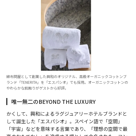
かし、より広い教訓は単一のツールをはるかに超えてい
る。
AIは実行を加速できる。しかし、曖昧さを埋め合わせる
ことはできない。そういう意味で、仕事のムダの危機は
生産性の問題にとどまらない。AI経済に向けた準備度テ
ストなのだ。
スミスにとって目標は、究極的にはもっとシンプルであ
る。知識労働者が非効率を乗り越えることに費やしてい
る時間を取り戻すことだ。「人々の仕事の1日が、仕事
綿布問屋として創業した興和のオリジナル、高級オーガニックコットンブ
を引き受けた理由により近いものになることを願ってい
ランド「TENERITA」を「エスパシオ」でも採用。オーガニックコットンの
やわらかな肌触りがゲストから好評。
る」と彼女は言う。「自分の天才領域で働けるようにな
るはずだ」
唯一無二のBEYOND THE LUXURY
（
forbes.com 原文
）
かくして、興和によるラグジュアリーホテルブランドと
して誕生した「エスパシオ」。スペイン語で「空間」
「宇宙」などを意味する言葉であり、「理想の空間で最