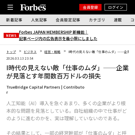
会員登録
ログイン
新着記事
人気記事
会員限定記事
カテゴリ
連載
コ
Forbes JAPAN MEMBERSHIP 新機能｜
NEWS
記事ページ内の広告表示を最小限にしました
トップ
ビジネス
経営・戦略
I時代の見えない敵「仕事のムダ」──企業が
2026.03.13 23:54
I時代の見えない敵「仕事のムダ」──企業
が見落とす年間数百万ドルの損失
TrueBridge Capital Partners | Contributo
r
人工知能（AI）導入を急ぐあまり、多くの企業がより根
本的な問題を見落としている。自社組織の中で仕事がど
のように進むのかを、実は理解していないのである。
その結果として、一部の経営幹部が「仕事のムダ」と呼