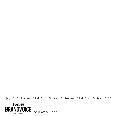
いる。同社の最新プロダクト「Scribe Optimize」は、A
Iで記録されたワークフローを分析し、非効率を特定して
改善提案を行う。
前提はシンプルだ。組織が仕事を自動化するには、まず
それを理解しなければならない。
ハリハランによれば、ノーザン・トラストでは構造化さ
れたワークフロー文書化を導入した結果、従業員が場当
たり的な確認から標準化された指針へと移行し、組織が
「非生産的な顧客対応時間」に分類していた時間が69%
減少したという。
彼がOCCに移った際も、同じアプローチを持ち込んだ。
投資家は、ワークフローの可視化をAI駆動の生産性向上
トップ
Forbes JAPAN BrandVoice
Forbes JAPAN BrandVoice
“泊
の前提条件と見ている。Redpoint Venturesのマネジン
グディレクターで、Scribeの投資家でもあるローガン・
2026.07.24 16:00