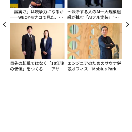
ト
業員200人分の給与を払っているのと同じだ。
リア
「誠実さ」は競争力になるか
〜決断する人のAI〜大規模組
UM
──WEOYモナコで見た、く
織が挑む「AIフル実装」“使
仕事の「見えない中間地帯」
ら寿司の経営哲学
う”企業から“動く”企業へ【N
TTドコモビジネス×PwC】
多くのリーダーは成果物でパフォーマンスを測る。売
上、納品物、顧客の成果である。一方で大半が見えない
ままなのが「ごちゃごちゃした中間地帯」──すなわ
ち、タスクとタスクをつなぐワークフロー、組織の知、
非公式なプロセスである。
目先の転職ではなく「10年後
エンジニアのためのサウナ併
の価値」をつくる──アサイ
設オフィス「Mobius Park」
ンの長期伴走型支援とは
がオープン──タマディック
ワークフロー・インテリジェンス企業が引用する社内調
が健康経営を徹底する理由
査によれば、多くの組織ではワークフローの70%以上が
文書化されていない。その知識は個人のドライブ、Slac
kのスレッド、そして専門家の頭の中にある。
「知識資本の多くは、人のフォルダの中と、人の頭の中
にある」と、オプション・クリアリング・コーポレーシ
ョン（OCC）で組織変革担当マネジングディレクターを