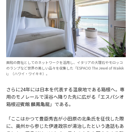
興和の商社としてのネットワークを活用し、イタリアの大理石やモロッコ
のランプなど世界の美しい品々を収集した「ESPACIO The Jewel of Waikik
i」（ハワイ・ワイキキ）。
さらに24年には日本を代表する温泉地である箱根へ。専
用のモノレールで渓谷へ降りた先に広がる「エスパシオ
箱根迎賓館 麟鳳亀龍」である。
「ここはかつて豊臣秀吉が小田原の北条氏を征伐した際
に、奥州から参じた伊達政宗が湯治したという逸話もあ