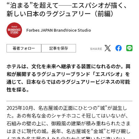
バートレットは、業務プロセスの理解が多くのエンター
“泊まる”を超えて──エスパシオが描く、
プライズAI導入で欠けている層かもしれないと論じる。
新しい日本のラグジュアリー（前編）
「企業がAIの可能性を最大限に実現するには、業務プロ
Forbes JAPAN BrandVoice Studio
セスを深いレベルで理解する必要がある」
適応の制約
著者フォロー
記事を保存
この問題には人間的な側面もある。
ホテルは、文化を未来へ継承する装置になれるのか。興
和が展開するラグジュアリーブランド「エスパシオ」を
特にエージェンティックAIの台頭により、技術変化は加
通じて、日本ならではのラグジュアリービジネスの可能
速している。しかし、組織の適応力はそうではない。
性を探る。
「変化のペースはホッケースティックのカーブだ」とス
2025年10月、名古屋城の正面にひとつの“城”が誕生し
ミスは言う。「しかし、人や組織がそれを吸収できる速
た。あの有名な金のシャチホコこそ冠してはいないが、
さには心理的・運用上の限界がある」
石組みの壁の上に、御殿風の建築が積み重ねられたさま
はまさに現代の城。長年、名古屋城を“金城”と呼び親し
皮肉にも、AIはそのギャップを埋める助けになり得る─
んできた名古屋の人々も少なからず驚いたに違いない。