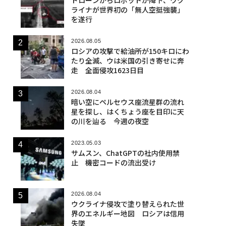
ライナが世界初の「無人空挺強襲」
を遂行
2026.08.05
ロシアの攻撃で給油所が150キロにわ
たり全滅、ウは米国の引き寄せに奔
走 全面侵攻1623日目
2026.08.04
暗い空にペルセウス座流星群の流れ
星を探し、はくちょう座を目印に天
の川を辿る 今週の夜空
2023.05.03
サムスン、ChatGPTの社内使用禁
止 機密コードの流出受け
2026.08.04
ウクライナ侵攻で塗り替えられた世
界のエネルギー地図 ロシアは信用
失墜