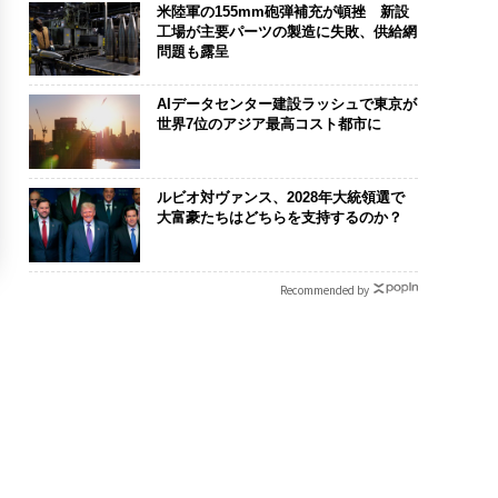
米陸軍の155mm砲弾補充が頓挫 新設
工場が主要パーツの製造に失敗、供給網
問題も露呈
AIデータセンター建設ラッシュで東京が
世界7位のアジア最高コスト都市に
ルビオ対ヴァンス、2028年大統領選で
大富豪たちはどちらを支持するのか？
Recommended by