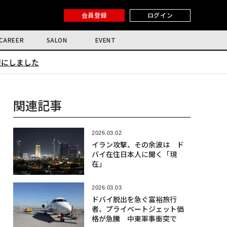
会員登録
ログイン
CAREER
SALON
EVENT
限にしました
関連記事
2026.03.02
イラン攻撃、その余波は ド
バイ在住日本人に聞く「現
在」
2026.03.03
ドバイ脱出を急ぐ富裕旅行
者、プライベートジェット価
格が急騰 中東軍事衝突で