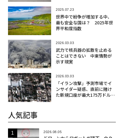
2025.07.23
世界中で紛争が増加する中、
最も安全な国は？ 2025年世
界平和度指数
2026.03.03
武力で核兵器の拡散を止める
ことはできない 中東情勢が
示す現実
2026.03.03
「イラン攻撃」予測市場でイ
ンサイダー疑惑、直前に賭け
た新規口座が最大175万ドル荒
稼ぎか
人気記事
2026.08.05
ドローンからロボットが降下、ウク