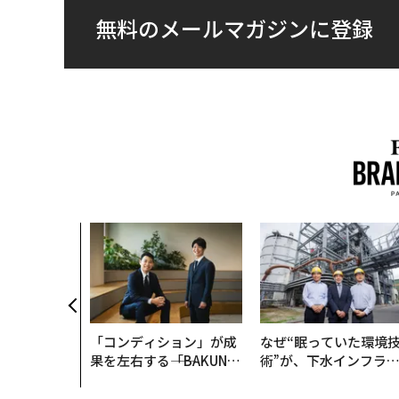
無料のメールマガジンに登録
「コンディション」が成
なぜ“眠っていた環境
果を左右する――「BAKUN
術”が、下水インフラ
E」のTENTIALが支える
変えたのか──産総研
「挑戦者の明日」
月島JFEアクアソリュ