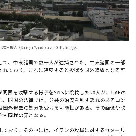
inger/Anadolu via Getty Images）
して、中東諸国で数十人が逮捕された。中東諸国の一部
敷かれており、これに違反すると投獄や国外追放となる可
同国を攻撃する様子をSNSに投稿した20人が、UAEの
た。同国の法律では、公共の治安を乱す恐れのあるコン
は国外退去の処分を受ける可能性がある。その画像や映
合も同様の罪となる。
出ており、その中には、イランの攻撃に対するカタール