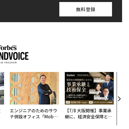
無料登録
〜決
模組
装」
く”
ビジ
技
エンジニアのためのサウ
【7/8 大阪開催】事業承
を
ナ併設オフィス「Mobiu
継に、経済安全保障とい
×
s Park」がオープン──
う視点が加わるとき──
ー
タマディックが健康経営
経営者が問われる新たな