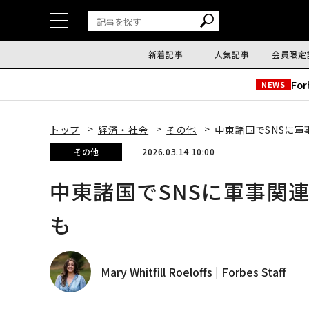
新着記事
人気記事
会員限定
Fo
NEWS
トップ
経済・社会
その他
中東諸国でSNSに
その他
2026.03.14 10:00
中東諸国でSNSに軍事関
も
Mary Whitfill Roeloffs | Forbes Staff