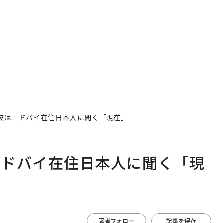
を徹底する理由
判断軸
波は ドバイ在住日本人に聞く「現在」
 ドバイ在住日本人に聞く「現
著者フォロー
記事を保存