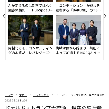
AIが変えるのは効率ではなく
「コンディション」が成果を
顧客体験だ──HubSpot Ja
左右する――「BAKUNE」のTEN
panが語る「Grow Better」
TIALが支える「挑戦者の明
な組織のつくり方
日」
内製化こそ、コンサルティン
挑戦は個から始まり、共創に
グの本質だ レバレジーズが
よって加速する NORQAIN JA
実践する、次世代ファームの
PAN 特別座談会
全貌
トップ
マネー
リッチリスト
ドナルド・トランプ大統領、現在の純資産は
2026.03.11 11:30
ドナルド・トランプ大統領、現在の純資産