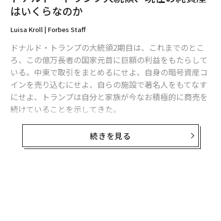
はいくらなのか
2026年9月号発売中
Luisa Kroll | Forbes Staff
ドナルド・トランプの大統領2期目は、これまでのとこ
最新号の購入はこちらから
ろ、この億万長者の国家元首に巨額の利益をもたらして
いる。中東で取引をまとめるにせよ、自身の暗号資産コ
メンバーシップに登録する
インを売り込むにせよ、自らの施設で著名人をもてなす
にせよ、トランプは自分と家族が今なお積極的に商売を
続けていることを示してきた。
Forbesの最新の「
世界長者番付
」によると、大統領の純
続きを見る
関連記事
資産は現在65億ドル（約1兆277億円）で、1年前より14
億ドル（約2213億円）増えた。世界の億万長者3428人
ドナルド・トランプ大統領、現在の純資産はいくらなのか
の中では645位で、2025年の700位から順位を上げた。
米富裕層トップ1％の資産シェア、過去10年で最高水準に──米国の富の3
割を保有
これには、主として暗号資産関連の取引が寄与してい
る。トランプはこの1年で、自分と家族が2024年9月に立
日本円で126兆円超、マスクの資産が8000億ドル突破──「世界長者番付
ち上げた暗号資産事業ワールド・リバティ・ファイナン
トップ10」2026年3月版