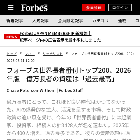
会員登録
ログイン
新着記事
人気記事
会員限定記事
カテゴリ
連載
コ
Forbes JAPAN MEMBERSHIP 新機能｜
NEWS
記事ページ内の広告表示を最小限にしました
トップ
マネー
リッチリスト
フォーブス世界長者番付トップ200、2026
2026.03.11 12:00
フォーブス世界長者番付トップ200、2026
年版 億万長者の資産は「過去最高」
Chase Peterson-Withorn | Forbes Staff
億万長者にとって、これほど良い時代はかつてなかっ
た。AIの爆発的な拡大、活況を呈する市場、そして財政
政策の追い風を受け、今年の「世界長者番付」には起業
家、投資家、相続人の計3428人が名を連ねた。2025年
から400人増え、過去最多である。彼らの資産総額も過