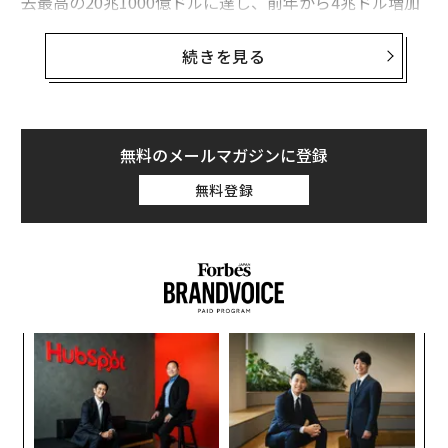
去最高の20兆1000億ドルに達し、前年から4兆ドル増加
している。
続きを見る
億万長者の数が最も多いのは米国で、過去最多の989人
を擁し、上位20人中15人を占める。次いで香港を含む中
国が610人、インド（229人）が大きく離れて3位となっ
た。
無料のメールマガジンに登録
無料登録
算出には2026年3月1日時点の株価と為替レートを用い
た。億万長者全員の純資産を日次で更新するランキング
は、リアルタイム長者番付を参照してほしい。
伝
る
モ
“
シ
グ