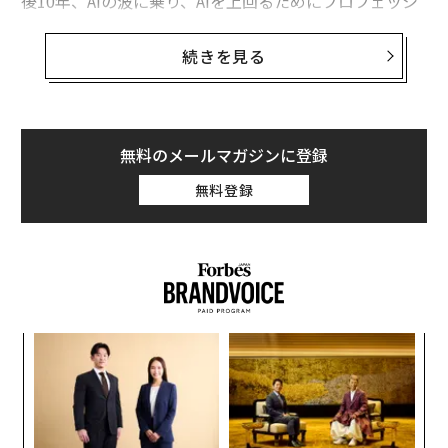
後10年、AIの波に乗り、AIを上回るためにプロフェッシ
ョナルにとって最も重要なスキルは何だと思うか？」
続きを見る
返ってくる答えはほとんど同じだ。
無料のメールマガジンに登録
無料登録
ンツ
革
への
ク
た、
た「
〜
金
個