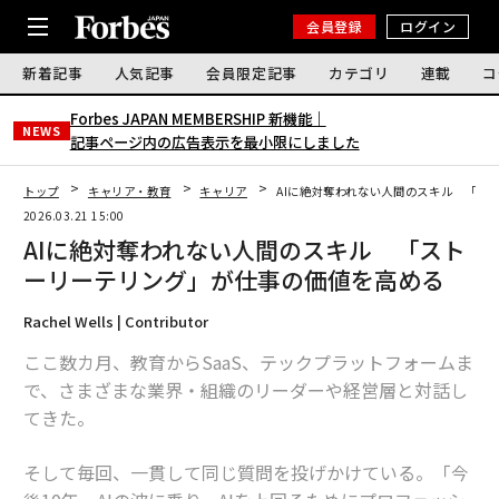
会員登録
ログイン
新着記事
人気記事
会員限定記事
カテゴリ
連載
コ
Forbes JAPAN MEMBERSHIP 新機能｜
NEWS
記事ページ内の広告表示を最小限にしました
トップ
キャリア・教育
キャリア
AIに絶対奪われない人間のスキル 「ス
2026.03.21 15:00
AIに絶対奪われない人間のスキル 「スト
ーリーテリング」が仕事の価値を高める
Rachel Wells | Contributor
ここ数カ月、教育からSaaS、テックプラットフォームま
で、さまざまな業界・組織のリーダーや経営層と対話し
てきた。
そして毎回、一貫して同じ質問を投げかけている。「今