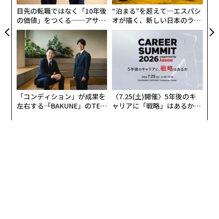
ェ
目先の転職ではなく「10年後
“泊まる”を超えて─エスパシ
の価値」をつくる──アサイ
オが描く、新しい日本のラグ
ンの長期伴走型支援とは
ジュアリー（中編）
「コンディション」が成果を
〈7.25(土)開催〉5年後のキ
左右する――「BAKUNE」のTEN
ャリアに「戦略」はあるか。
TIALが支える「挑戦者の明
トップエグゼクティブのキャ
日」
リアに触れる1日│CAREER S
UMMIT 2026
2026年9月号発売中
最新号の購入はこちらから
メンバーシップに登録する