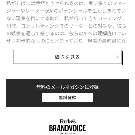
私がしばしば唖然とさせられるのは、実に多くのマネー
タグ：
生成AI
働き方
マネジメント/マネージャー/管理職
ジャーやリーダーがAIのポテンシャルを生かしきれてい
スキル/スキルアップ
レジリエンス
ない現実を目にする時だ。私が行ってきたコーチング、
研修、コンサルティングでのリーダーとの対話や、彼ら
の観察を通して感じるのは、彼らのAIへの理解度はせい
advertisement
ぜい初歩的なものにとどまっており、現場の最前線に立
つマネージャーたちでさえ、AIをグーグル検索の簡易版
や、あってもなくてもよい補助的なツールのように扱っ
続きを見る
ているということだ。
しかし、私がリーダーとの対話を通じて見出し、またAs
anaが発表した
『State of AI at Work』
のような業界調査
無料のメールマガジンに登録
からも浮かび上がってきたのは、優れたマネージャーや
無料登録
リーダーは、AIをまったく異なる視点で捉えているとい
う点である。この独自のアプローチこそが、チームのパ
フォーマンスを最適化し、成果を素早く生み出すための
要因となっている。