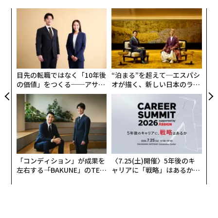
問題の本質は、AIツール、ChatGPTで使うためのプロン
ンツ
革
プト集、プロンプト技法が不足していることではない。
への
ク
選択肢の多さに圧倒されるあまり、自分自身、チーム、
た、
た「
〜
部門のAI活用を最低限にとどめてしまうこと、あるい
金
は、チームが実際にはAIで何を達成しているのかを把握
個
できていないことにある。しかも中には、AIの活用がマ
ェ
目先の転職ではなく「10年後
“泊まる”を超えて─エスパシ
ネージャー自身の知らないところで、同意もないまま進
の価値」をつくる──アサイ
オが描く、新しい日本のラグ
んでいる場合もある。これはそれ自体がリスクだ。
ンの長期伴走型支援とは
ジュアリー（中編）
「コンディション」が成果を
〈7.25(土)開催〉5年後のキ
左右する――「BAKUNE」のTEN
ャリアに「戦略」はあるか。
TIALが支える「挑戦者の明
トップエグゼクティブのキャ
日」
リアに触れる1日│CAREER S
UMMIT 2026