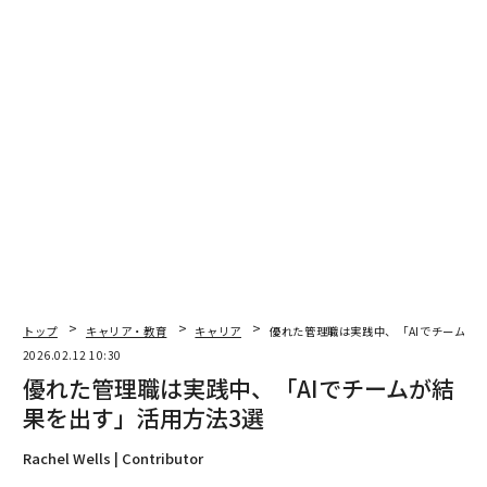
関連記事
優れた管理職は実践中、「AIでチームが結果を出す」活用方法3選
2026年、リーダーが磨くべきスキルは「問う力」だ チームの成果を引き
出す10の効果的な質問
2026年、高収入リモート職を手にするための戦略
履歴書に書きたい「AI講座」3選 2026年、年収20万ドル超を狙える資格
トップ
キャリア・教育
キャリア
優れた管理職は実践中、「AIでチームが
とは
2026.02.12 10:30
優れた管理職は実践中、「AIでチームが結
変化の時代、リーダーに必要なのは「レジリエンス」ではなく「適応力」
だ
果を出す」活用方法3選
AI / 人工知能
リーダー/リーダーシップ
Rachel Wells | Contributor
キャリア/キャリアアップ/キャリアパス/キャリア戦略