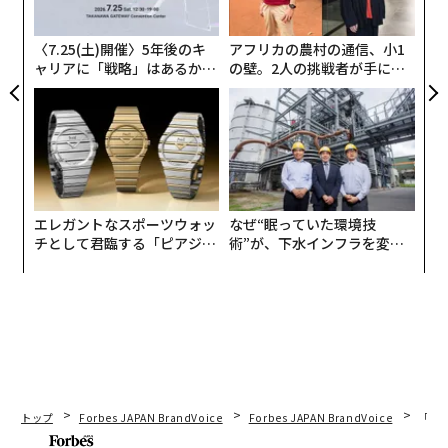
ジ
〈7.25(土)開催〉5年後のキ
アフリカの農村の通信、小1
ャリアに「戦略」はあるか。
の壁。2人の挑戦者が手にし
トップエグゼクティブのキャ
た「次なる武器」
リアに触れる1日│CAREER S
UMMIT 2026
エレガントなスポーツウォッ
なぜ“眠っていた環境技
チとして君臨する「ピアジ
術”が、下水インフラを変え
ェ」ポロの魅力
たのか──産総研×月島JFE
アクアソリューションの10年
トップ
Forbes JAPAN BrandVoice
Forbes JAPAN BrandVoice
「コン