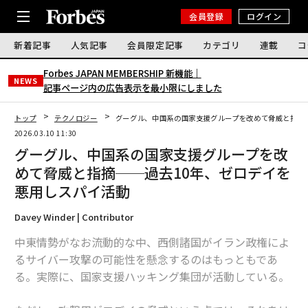
会員登録
ログイン
新着記事
人気記事
会員限定記事
カテゴリ
連載
コ
Forbes JAPAN MEMBERSHIP 新機能｜
NEWS
記事ページ内の広告表示を最小限にしました
トップ
テクノロジー
グーグル、中国系の国家支援グループを改めて脅威と指摘
2026.03.10 11:30
グーグル、中国系の国家支援グループを改
めて脅威と指摘──過去10年、ゼロデイを
悪用しスパイ活動
Davey Winder | Contributor
中東情勢がなお流動的な中、西側諸国がイラン政権によ
るサイバー攻撃の可能性を懸念するのはもっともであ
る。実際に、国家支援ハッキング集団が活動している。