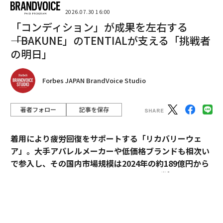
2026.07.30 16:00
「コンディション」が成果を左右する
――「BAKUNE」のTENTIALが支える「挑戦者
の明日」
Forbes JAPAN BrandVoice Studio
翻訳＝酒匂寛
著者フォロー
記事を保存
2026年9月号発売中
着用により疲労回復をサポートする「リカバリーウェ
ア」。大手アパレルメーカーや低価格ブランドも相次い
最新号の購入はこちらから
で参入し、その国内市場規模は2024年の約189億円から
※1
2030年には約1,700億円へ拡大すると予測
されてい
メンバーシップに登録する
る。
過熱するマーケットにおいて、価格競争とは一線を画す