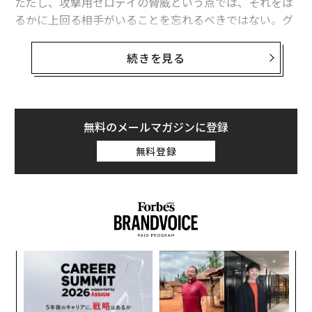
ただし、攻撃用ゼロデイの脅威という点では、それをは
るかに上回る相手がいることを忘れるべきではない。グ
ーグル脅威インテリジェンスグループ（Google Threat I
ntelligence Group、GTIG）の新たな分析は、その現実
続きを見る
を改めてはっきり
示している
。GTIGの専門家が追跡した
ところ、2025年に実際の攻撃で悪用されたゼロデイ脆弱
性は計90件あった。国家支援によるスパイ活動で使われ
たゼロデイの分野で突出していたのは、中華人民共和国
無料のメールマガジンに登録
だった。
無料登録
イランの国家支援ハッキング集団
イランは爆撃が始まると政権が国全体の接続を遮断し、
ほぼ全面的なインターネット遮断状態に
移行
した。それ
でも、Handala（ハンダラ）のような国家支援ハッキン
グ集団がStarlink（スターリンク）接続を使って攻撃を
模組
“
実行していると報じられている。別の集団
MuddyWater
“使
シ
【N
グ
（マディウォーター）も、ゼロデイのバックドア悪用を
“
C】
使って米国の組織を攻撃しているとされる。
オ