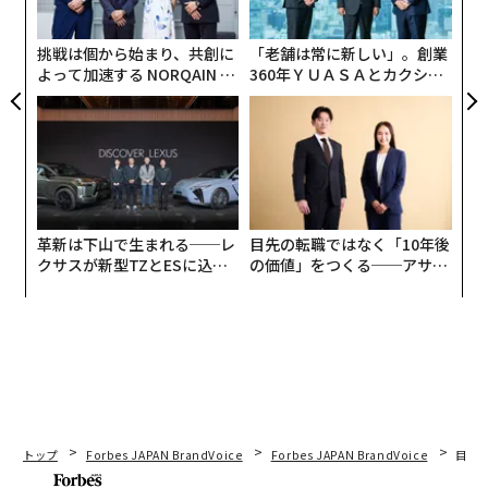
実
ロンから鋭い信号を捉えられる一方で、リスクも伴う。
全
時間の経過とともに、脳が異物の侵入に反応を起こす可
挑戦は個から始まり、共創に
「老舗は常に新しい」。創業
能性がある。
よって加速する NORQAIN JA
360年ＹＵＡＳＡとカクシン
PAN 特別座談会
CEO田尻望が語る、AIを超え
る人の価値
革新は下山で生まれる──レ
目先の転職ではなく「10年後
クサスが新型TZとESに込め
の価値」をつくる──アサイ
た「DISCOVER」の哲学
ンの長期伴走型支援とは
トップ
Forbes JAPAN BrandVoice
Forbes JAPAN BrandVoice
目先