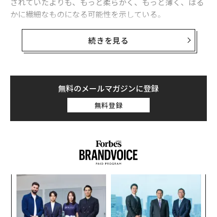
されていたよりも、もっと柔らかく、もっと薄く、はる
かに繊細なものになる可能性を示している。
このほど、Nature Electronics（ネイチャー・エレクト
続きを見る
ロニクス）に掲載された
論文
で、研究者らは機械という
より半透明のパッチのように見える装置を発表した。こ
れは人間の髪の毛よりも薄く、脳の動きに合わせて曲が
るほど柔軟で、6万5536個の微小な電極で覆われてい
無料のメールマガジンに登録
る。脳の表面にそっと置けば、体内に配線や電池を入れ
無料登録
なくても、驚くほど細かく神経活動を聞き取れる。研究
者らはこの装置をBISC（bioelectronic interface syste
m to the cortex［大脳皮質への生体電子インターフェー
スシステム］）と名付けた。その狙いは、脳への負担を
抑えながら、脳をより深く理解することにある。
義す
「
脳に刺し込まずに聞く
むス
─
ら
現在の高性能な脳インターフェースの多くは、脳組織を
内
貫く電極に頼っている。こうした電極は、個々のニュー
グ