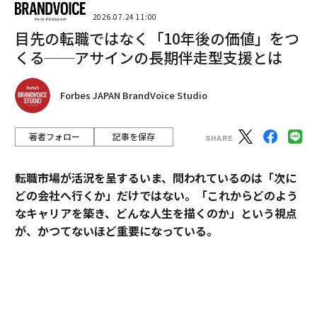
2026.07.24 11:00
目先の転職ではなく「10年後の価値」をつ
くる──アサインの長期伴走型支援とは
Forbes JAPAN BrandVoice Studio
著者フォロー
記事を保存
翻訳＝酒匂寛
転職市場が活況を呈するいま、問われているのは「次に
どの会社へ行くか」だけではない。「これからどのよう
なキャリアを築き、どんな人生を描くのか」という視点
2026年9月号発売中
が、かつてないほど重要になっている。
そうした時代において、目先の転職成功にとどまらず、
最新号の購入はこちらから
中長期のキャリア形成に伴走する支援を掲げるのがアサ
インだ。
メンバーシップに登録する