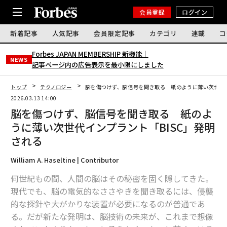
会員登録
ログイン
新着記事
人気記事
会員限定記事
カテゴリ
連載
コ
Forbes JAPAN MEMBERSHIP 新機能｜
NEWS
記事ページ内の広告表示を最小限にしました
トップ
テクノロジー
脳を傷つけず、脳信号を聞き取る 紙のように薄い次世代イ
2026.03.13 14:00
脳を傷つけず、脳信号を聞き取る 紙のよ
うに薄い次世代インプラント「BISC」発明
される
William A. Haseltine | Contributor
何世紀もの間、人間の脳はその秘密を固く隠してきた。
現代でも、脳の電気的なささやきを聞き取るには、侵襲
的な探針や大がかりな装置が必要になるのが普通であ
る。だが新たな発明は、脳技術の未来が、これまで想像