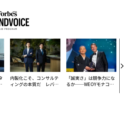
なぜ
術”
変え
月島
ショ
タ
内製化こそ、コンサルテ
「誠実さ」は競争力にな
。
ィングの本質だ レバレ
るか──WEOYモナコで
越
ジーズが実践する、次世
見た、くら寿司の経営哲
0
代ファームの全貌
学