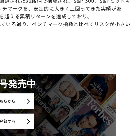
厳選された30銘柄で構成され、S&P 500、S&Pミッドキ
ベンチマークを、安定的に大きく上回ってきた実績があ
%を超える累積リターンを達成しており、
れている通り、ベンチマーク指数と比べてリスクが小さい
月号発売中
ちらから
登録する