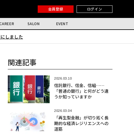
会員登録
ログイン
CAREER
SALON
EVENT
限にしました
関連記事
2026.03.10
信託銀行、信金、信組……
「普通の銀行」と何がどう違
うか知っていますか
2026.03.04
「再生型金融」が切り拓く長
期的な経済レジリエンスへの
道筋