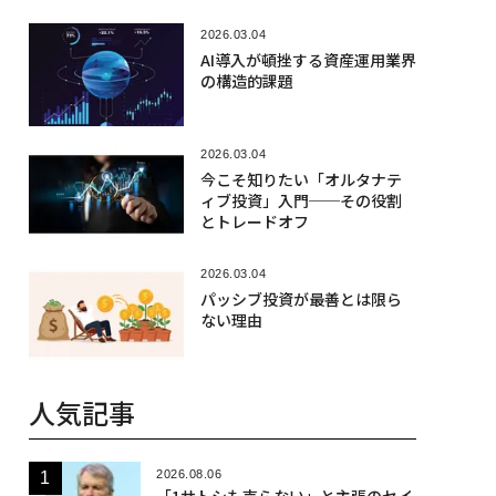
2026.03.04
AI導入が頓挫する資産運用業界
の構造的課題
2026.03.04
今こそ知りたい「オルタナテ
ィブ投資」入門──その役割
とトレードオフ
2026.03.04
パッシブ投資が最善とは限ら
ない理由
人気記事
2026.08.06
「1サトシも売らない」と主張のセイ