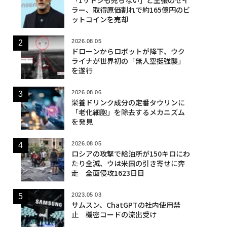
ラー、取得原価割れで約165億円のビ
ットコインを売却
2026.08.05
ドローンからロボットが降下、ウク
ライナが世界初の「無人空挺強襲」
を遂行
2026.08.06
栄養ドリンク成分の定番タウリンに
「老化細胞」を除去するメカニズム
を発見
2026.08.05
ロシアの攻撃で給油所が150キロにわ
たり全滅、ウは米国の引き寄せに奔
走 全面侵攻1623日目
2023.05.03
サムスン、ChatGPTの社内使用禁
止 機密コードの流出受け