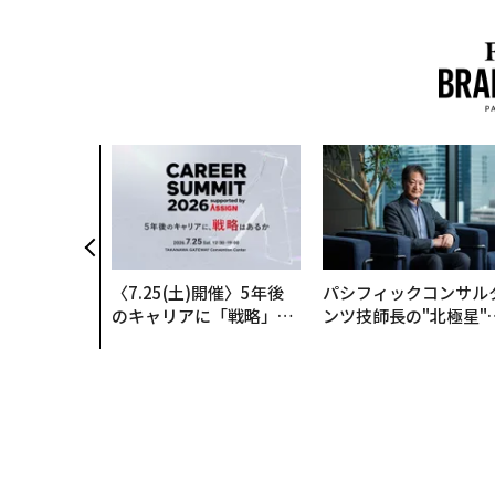
で生まれる─
新型TZとE
ISCOVE
〈7.25(土)開催〉5年後
パシフィックコンサル
のキャリアに「戦略」は
ンツ技師長の"北極星"
あるか。トップエグゼク
災害への無力感を乗り
ティブのキャリアに触れ
え見つけた、防災一筋2
る1日│CAREER SUMMI
年の答え
T 2026