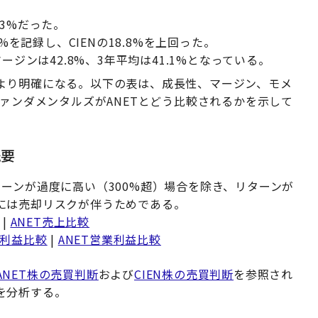
.3%だった。
%を記録し、CIENの18.8%を上回った。
ージンは42.8%、3年平均は41.1%となっている。
より明確になる。以下の表は、成長性、マージン、モメ
ファンダメンタルズがANETとどう比較されるかを示して
概要
ーンが過度に高い（300%超）場合を除き、リターンが
には売却リスクが伴うためである。
|
ANET売上比較
業利益比較
|
ANET営業利益比較
ANET株の売買判断
および
CIEN株の売買判断
を参照され
を分析する。