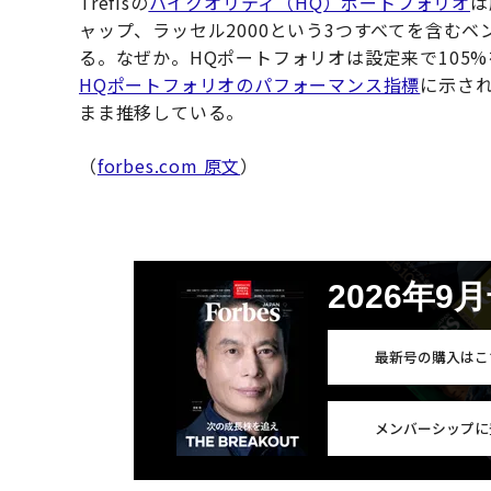
Trefisの
ハイクオリティ（HQ）ポートフォリオ
は
ャップ、ラッセル2000という3つすべてを含む
る。なぜか。HQポートフォリオは設定来で105
HQポートフォリオのパフォーマンス指標
に示さ
まま推移している。
（
forbes.com 原文
）
2026年9
最新号の購入はこ
メンバーシップに