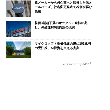
靴メーカーからAI企業へと転換した米オ
ールバーズ、社名変更発表で株価が再び
急騰
株価3割超下落のオラクルに逆転の兆
し、AI受注100兆円超の現実
マイクロソフト株価低迷の裏に101兆円
の受注残、AI投資を支える真実
Recommended by