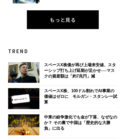
もっと見る
TREND
スペースX株価が再び上場来安値、スタ
ーシップ打ち上げ延期が足かせ──マス
クの資産額は「約7兆円」減
スペースX株、100ドル割れでAI事業の
価値はゼロに モルガン・スタンレー試
算
中東の紛争激化でも金が下落、なぜなの
か？ その裏で中国は「歴史的な大勝
負」に出る