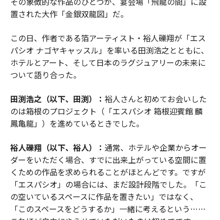
その象徴的な作品のひとつが、宴会場「飛龍の間」に設
置された大作「金銀双龍図」だ。
この日、作者である箔アーティスト・裕人礫翔が「エス
パシオ ナゴヤキャッスル」を率いる田渕浩之とともに、
ホテルとアート、そして日本のラグジュアリーの未来に
ついて語り合った。
田渕浩之（以下、田渕）：
裕人さんと初めてお会いした
のは箱根のプロジェクト（「エスパシオ 箱根迎賓館 麟
鳳亀龍」）を進めているときでした。
裕人礫翔（以下、裕人）：
通常、ホテルや企業からオー
ダーをいただく場合、すでに出来上がっている空間に置
くための作品を求められることがほとんどです。ですが
「エスパシオ」の場合には、まだ設計段階でした。「こ
の空いているスペースに作品を置きたい」ではなく、
「このスペースをどうするか」一緒に考えるという……