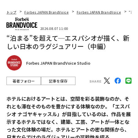
トップ
Forbes JAPAN BrandVoice
Forbes JAPAN BrandVoice
“泊
2026.08.07 11:00
“泊まる”を超えて─エスパシオが描く、新
しい日本のラグジュアリー（中編）
Forbes JAPAN BrandVoice Studio
著者フォロー
記事を保存
ホテルにおけるアートとは、空間を彩る装飾なのか、そ
れとも滞在そのものを豊かにする体験なのか。「エスパ
シオ ナゴヤキャッスル」が目指しているのは、作品を展
示するホテルではなく、建築、工芸、アートが一体とな
った文化体験の場だ。ホテルとアートの密な関係から、
日本ならではのラグジュアリーの可能性を探る。