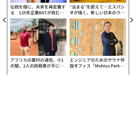
伝統を礎に、未来を再定義す
“泊まる”を超えて─エスパシ
る 125年企業BATが挑むス
オが描く、新しい日本のラグ
モークレスな未来
ジュアリー（中編）
アフリカの農村の通信、小1
エンジニアのためのサウナ併
の壁。2人の挑戦者が手にし
設オフィス「Mobius Park」
た「次なる武器」
がオープン──タマディック
が健康経営を徹底する理由