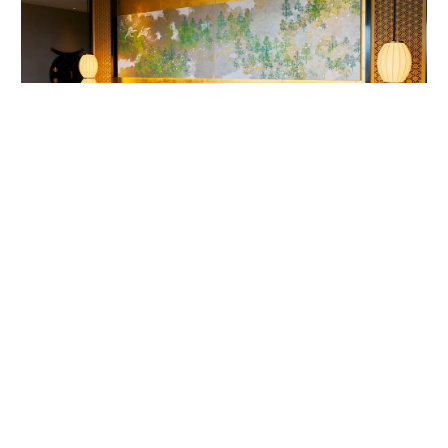
客室内ベッドルームの唐紙アート。作家は1624年から京都で続く唐紙屋
「唐長」初代の名を受け継いだ千田長右衛門。