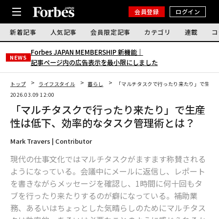
会員登録
ログイン
新着記事
人気記事
会員限定記事
カテゴリ
連載
コ
Forbes JAPAN MEMBERSHIP 新機能｜
NEWS
記事ページ内の広告表示を最小限にしました
トップ
ライフスタイル
暮らし
「マルチタスクで行ったり来たり」で生産
2026.03.09 12:00
「マルチタスクで行ったり来たり」で生産
性は低下、効率的なタスク管理術とは？
Mark Travers | Contributor
現代の仕事文化ではマルチタスクがますます称賛される
ようになっている。会議中にメールに返信し、レポート
を書きながらメッセージを確認し、1時間に何十回もタ
ブを行ったり来たりするのが癖になっている。補助業
務、あるいはちょっとした気晴らしのためにマルチタス