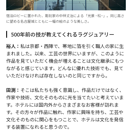
宿泊ロビーに置かれた、彫刻家の中林丈治による「光景 −松−」。同じ高さ
に望める名古屋城とともに一幅の絵のような美しさ。
500年前の技が教えてくれるラグジュアリー
裕人：
私は京都・西陣で、帯地に箔を引く職人の家に生
まれました。以来、工芸の世界にいますが、このように
作品を見ていただく機会が増えることは文化継承にもつ
ながると感じています。どんなに優れた技術でも、見て
いただけなければ存在しないのと同じですから。
田渕：
そこは私たちも強く意識し、作品だけではなく、
作家や技術、文化そのものに光を当てたいと考えていま
す。ホテルには国内外からさまざまなお客様が訪れま
す。その方々が作品に触れ、作家に興味を持ち、工芸や
文化そのものに関心をもつことで、ホテルは文化を発信
する装置になれると思うので。