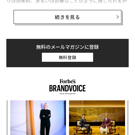
クは効率的、あるいは必要なことのように感じられるか
もしれない。だが認知の観点から言えば、人間の脳は真
にマルチタスクを行うことはできない。同時にタスクを
続きを見る
行っているのではなく、タスクを切り替えている。そし
て、その切り替えには必ず隠れたコストが伴う。
そうしたコストは「注意残余」と呼ばれる。これは、あ
無料のメールマガジンに登録
るタスクから別のタスクへ移行した後も残り続ける認知
無料登録
的活性のことだ。次のタスクに移ったと思っていても、
注意の一部はまだ前のタスクにとどまっている。その結
果、思考速度は遅くなり、正確性は低下する。そして精
神的な疲労感が1日を通して蓄積していく。
この現象を理解するために私は「
注意残余クイズ
」を作
るか
目
成した。あなたにとって注意をタスクから切り離すこと
、く
の
が簡単なのか、それとも難しいのかを明らかにできる。
ン
挑
だがより重要なのは、そもそもなぜ脳がこのように働く
よっ
のかという心理的背景を理解することにある。
PA