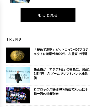
もっと見る
TREND
「極めて深刻」ビットコイン400プロジ
ェクトに脆弱性5000件、AI監査で判明
孫正義が「アジア1位」の富豪に、資産1
5.5兆円 AIブームでソフトバンク株急
騰
ロブロックス株価70％急落でXboxに千
載一遇の好機到来