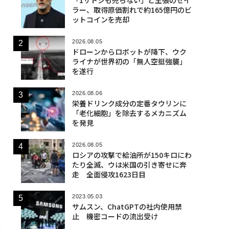
ラー、取得原価割れで約165億円のビ
ットコインを売却
2026.08.05
ドローンからロボットが降下、ウク
ライナが世界初の「無人空挺強襲」
を遂行
2026.08.06
栄養ドリンク成分の定番タウリンに
「老化細胞」を除去するメカニズム
を発見
2026.08.05
ロシアの攻撃で給油所が150キロにわ
たり全滅、ウは米国の引き寄せに奔
走 全面侵攻1623日目
2023.05.03
サムスン、ChatGPTの社内使用禁
止 機密コードの流出受け