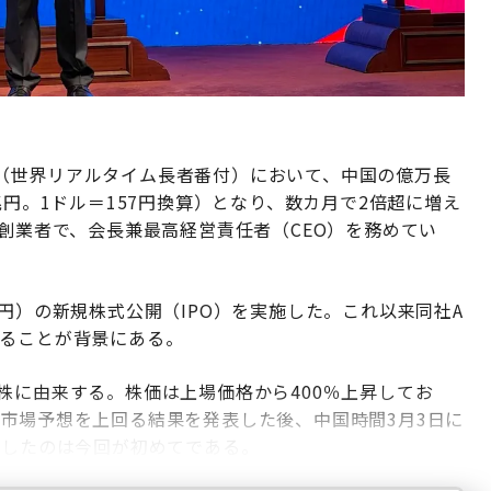
（世界リアルタイム長者番付）において、中国の億万長
兆円。1ドル＝157円換算）となり、数カ月で2倍超に増え
創業者で、会長兼最高経営責任者（CEO）を務めてい
70億円）の新規株式公開（IPO）を実施した。これ以来同社A
いることが背景にある。
株に由来する。株価は上場価格から400％上昇してお
決算で市場予想を上回る結果を発表した後、中国時間3月3日に
表したのは今回が初めてである。