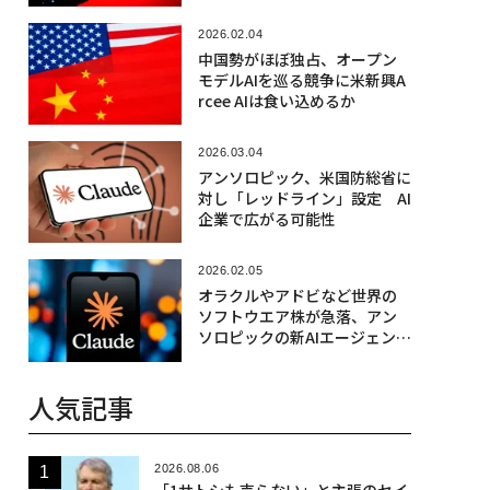
2026.02.04
中国勢がほぼ独占、オープン
モデルAIを巡る競争に米新興A
rcee AIは食い込めるか
2026.03.04
アンソロピック、米国防総省に
対し「レッドライン」設定 AI
企業で広がる可能性
2026.02.05
オラクルやアドビなど世界の
ソフトウエア株が急落、アン
ソロピックの新AIエージェント
が引き金
人気記事
2026.08.06
「1サトシも売らない」と主張のセイ