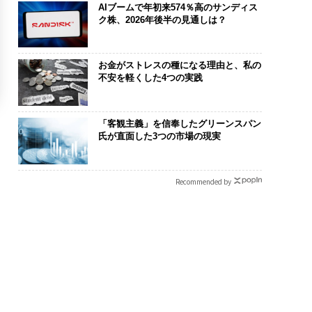
AIブームで年初来574％高のサンディス
ク株、2026年後半の見通しは？
お金がストレスの種になる理由と、私の
不安を軽くした4つの実践
「客観主義」を信奉したグリーンスパン
氏が直面した3つの市場の現実
Recommended by