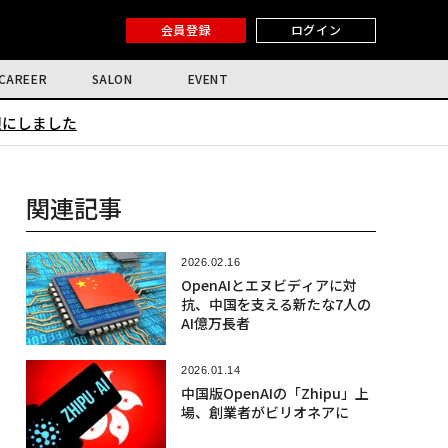
会員登録
ログイン
CAREER
SALON
EVENT
限にしました
関連記事
2026.02.16
OpenAIとエヌビディアに対
抗、中国を支える新たな7人の
AI億万長者
2026.01.14
中国版OpenAIの「Zhipu」上
場、創業者がビリオネアに