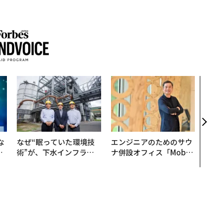
〜決
模組
装」
く”
ビジ
な
なぜ“眠っていた環境技
エンジニアのためのサウ
で
術”が、下水インフラを
ナ併設オフィス「Mobiu
哲
変えたのか──産総研×
s Park」がオープン──
月島JFEアクアソリュー
タマディックが健康経営
ションの10年
を徹底する理由