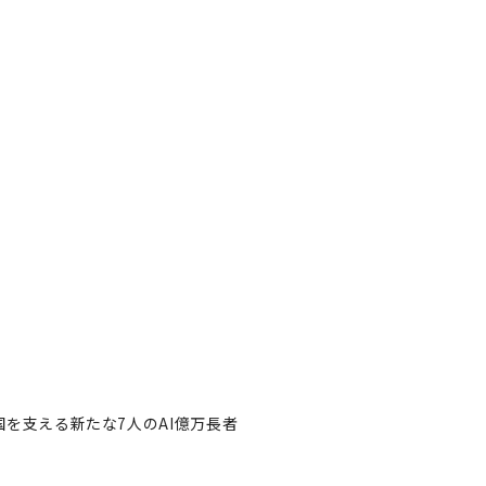
国を支える新たな7人のAI億万長者
に対抗、中国を支える新たな7人
者フォロー
記事を保存