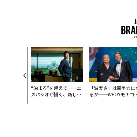
で生まれる─
新型TZとE
ISCOVE
“泊まる”を超えて──エ
「誠実さ」は競争力に
スパシオが描く、新しい
るか──WEOYモナコ
日本のラグジュアリー
見た、くら寿司の経営
（前編）
学