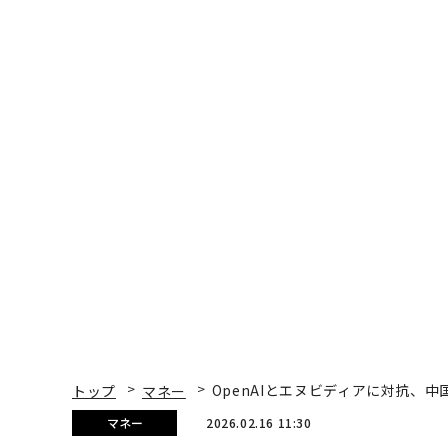
トップ
マネー
OpenAIとエヌビディアに対抗、中
マネー
2026.02.16 11:30
OpenAIとエヌビディア
のAI億万長者
Yue Wang | Forbes Staff
著