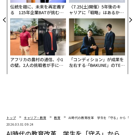
ろうか。数学や読み書き（リテラシー）と比べ、科学教
防
伝統を礎に、未来を再定義す
〈7.25(土)開催〉5年後のキ
育に十分な重点を置いているだろうか。
る 125年企業BATが挑むス
ャリアに「戦略」はあるか。
モークレスな未来
トップエグゼクティブのキャ
この問題について見識を得るため、私は
ジム・ショート
リアに触れる1日│CAREER S
UMMIT 2026
博士
に話を聞いた。彼は幼稚園から高校までの無料理科
カリキュラムを提供する非営利団体
OpenSciEd
の理事長
であり、科学・技術・イノベーション領域の野心的な取
り組みを育成する
Renaissance Philanthropy
のCatalyst F
アフリカの農村の通信、小1
「コンディション」が成果を
und共同リードでもある。本人が真っ先に認めるよう
の壁。2人の挑戦者が手にし
左右する――「BAKUNE」のTEN
に、彼はSF作家ではない。だが、元生物教師であり、現
た「次なる武器」
TIALが支える「挑戦者の明
在はフィランソロピー（慈善）分野のリーダーとして、
日」
キャリアを通じて科学教育の改善を訴え続けてきた人物
である。
###
トップ
キャリア・教育
教育
AI時代の教育改革 学生を「守る」から「備
カウエン：
非常にもっともな理由から、私たちは数学や
2026.03.01 09:24
読み書き能力で遅れをとる生徒への対応に多大な努力を
AI時代の教育改革 学生を「守る」から