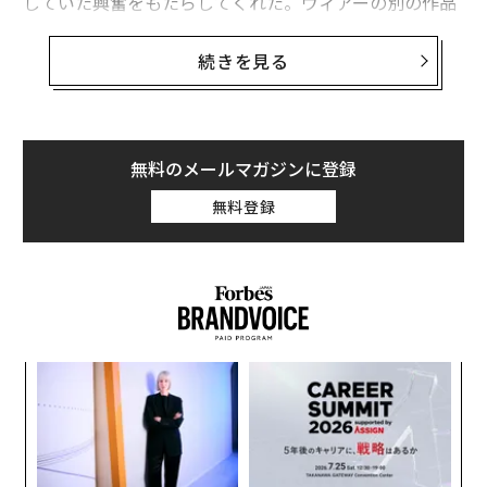
していた興奮をもたらしてくれた。ウィアーの別の作品
『プロジェクト・ヘイル・メアリー』（
Project Hail Ma
ry
）でも、科学が再び主役となり、ハリウッド映画のよ
続きを見る
うにクールな形で世界を救う。
あれから5年。パーサヴィアランスは自律性を高め、人
工知能（AI）を使って火星の地表を走行している。アル
無料のメールマガジンに登録
テミス計画は人類を月へ戻し、人が主導する火星ミッシ
無料登録
ョンへと私たちを押し進めている。だが、こうした限界
を押し広げる取り組みも、次世代の米国の科学者を育て
なければ、最終的に成功しない。
これらの本は、科学教育において教育制度がどこに立っ
ているのかという
問いを掻き立てる
。最も差し迫った問
“
題は、次世代の科学者を育成するうえで私たちはどれほ
シ
どうまくやれているのか、ということだ。若者を、ウィ
グ
パ
アー作品の主人公たちのように、深く分析し、好奇心に
技
富み、機転が利き、粘り強い存在へと育てられているだ
無