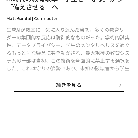
払っている。科学教育にもっと注力しないことで、何を
「備えさせる」へ
犠牲にしているのか。
Matt Gandal | Contributor
ショート：
確かに、数学と読み書きの習熟は生徒の成功
生成AIが教室に一気に入り込んだ当初、多くの教育リー
にとって絶対に重要だ。しかし私たちは長い間、良質な
ダーの集団的な反応は防御的なものだった。学術的誠実
科学指導の重要性を過小評価してきた。理科の授業は、
性、データプライバシー、学生のメンタルヘルスをめぐ
私たちが生活のなかで見たり感じたりする問題や状況、
るもっともな懸念に突き動かされ、最大規模の教育シス
つまり「現象」を教師が提示し、科学的分析や数学、読
テムの一部は当初、この技術を全面的に禁止する選択を
み書きといった道具をはじめとする手段を用いて、それ
した。これは守りの姿勢であり、未知の破壊者から学生
らの問題を解き、理解する場である。
と学びの神聖さを守りたいという思いに根差していた。
残念ながら、多くの学校が理科を選択科目のように扱っ
続きを見る
しかし、状況は急速に変わりつつある。いま私たちは
ている。小学生が理科の指導を受ける時間は、平均する
「守り」の段階を越え、「備え」を求められる時代へ移
と1日
20分未満
だ。理科は資金不足のままで、多くの生
行している。学生を守ることが常に優先事項であるのは
徒、とりわけ十分な支援が届いていないコミュニティの
変わらないが、防御一辺倒の発想は、守ろうとしている
生徒にとって、アクセスしにくい。こうした状況は、こ
無料のメールマガジンに登録
当の学生に不利益をもたらすようになった。卒業生が現
れらのスキルへの需要が高い将来の労働力の可能性を狭
無料登録
代の労働市場に対応できるようにするには、初等中等教
めてしまう。
育（K-12）と高等教育のシステムが、AIを理解し、使い