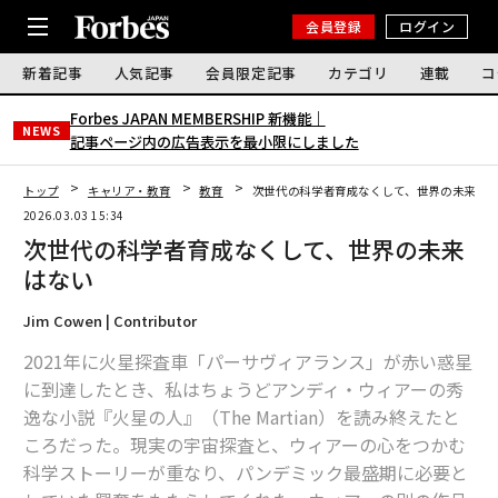
会員登録
ログイン
新着記事
人気記事
会員限定記事
カテゴリ
連載
コ
Forbes JAPAN MEMBERSHIP 新機能｜
NEWS
記事ページ内の広告表示を最小限にしました
トップ
キャリア・教育
教育
次世代の科学者育成なくして、世界の未来は
2026.03.03 15:34
次世代の科学者育成なくして、世界の未来
はない
Jim Cowen | Contributor
2021年に火星探査車「パーサヴィアランス」が赤い惑星
に到達したとき、私はちょうどアンディ・ウィアーの秀
逸な小説『火星の人』（
The Martian
）を読み終えたと
ころだった。現実の宇宙探査と、ウィアーの心をつかむ
科学ストーリーが重なり、パンデミック最盛期に必要と