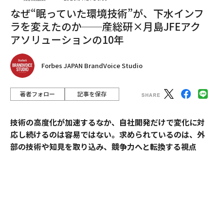
ミネソタ・ツインズが買い手探しに苦しんだのは単純な
なぜ“眠っていた環境技術”が、下水インフ
理由だ。5億ドルの負債を抱えていたからである。ポー
ラを変えたのか──産総研×月島JFEアク
ラッド家が球団を売ろうとしたとき、買い手たちは伝説
アソリューションの10年
的な野球ブランドを見ただけではなかった。将来の利益
を食いつぶす巨大な負債を見たのだ。
Forbes JAPAN BrandVoice Studio
小規模事業の戦略では成長が語られることが多いが、帳
簿の「きれいさ」が語られることは稀だ。多くのオーナ
著者フォロー
記事を保存
ーは高金利ローンや複雑な与信枠を積み重ねて成長す
る。そして買い手がそのまま引き継いでくれると思い込
技術の高度化が加速するなか、自社開発だけで変化に対
む。
応し続けるのは容易ではない。求められているのは、外
部の技術や知見を取り込み、競争力へと転換する視点
現実には、帳簿上の負債は1ドルごとに最終売却価格か
だ。
ら差し引かれる。買い手が見ているのはキャッシュフロ
ーだ。二度と働かなくてよい状態に到達したいなら、事
産業技術総合研究所（以下、産総研）は、先端技術の研
業を売りに出す少なくとも24カ月前から負債返済に集中
究開発にとどまらず、企業の新規事業創出や価値向上に
しなければならない。
貢献してきた実績を有する。本連載では、産総研と企業