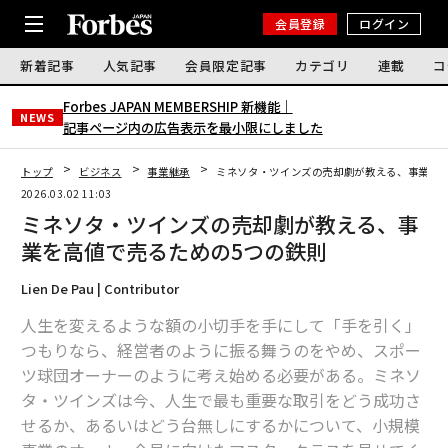
会員登録
ログイン
新着記事
人気記事
会員限定記事
カテゴリ
連載
コ
Forbes JAPAN MEMBERSHIP 新機能｜
NEWS
記事ページ内の広告表示を最小限にしました
トップ
ビジネス
事業継承
ミネソタ・ツインズの売却劇が教える、事業を高
2026.03.02 11:03
ミネソタ・ツインズの売却劇が教える、事
業を高値で売るための5つの鉄則
Lien De Pau | Contributor
人生を変えるような額の小切手を手にして「手を引く」
つもりなら、経営者のように振る舞うのをやめ、スポー
ツ球団オーナーのように考え始める必要がある。ミネソ
タ・ツインズは今、人生で最も重要な取引をどう成功さ
せるか、あるいはどう台無しにするかについて、小規模