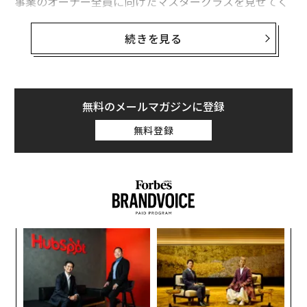
事業のオーナー全員に向けたマスタークラスを見せてく
れた。
続きを見る
多くのオーナーは事業を我が子のように扱う。しかし世
界で最も成功した起業家は、それをプロスポーツのフラ
ンチャイズのように扱う。ビジネスは手入れされ、最終
的に高値で売却されるべき資産なのだ。ビーチで100万
無料のメールマガジンに登録
ドル規模のコンサルティング会社を運営していようと、
無料登録
地域密着型のサービス業を切り盛りしていようと、ツイ
ンズのオーナーシップをめぐる高額取引は、自社売却の
ためのロードマップになり得る。
2020年以降、MLBのミネソタ・ツインズは観客動員数の
減少、負債の増加、キャッシュフローの問題に直面して
革
きた。そこでオーナーであるポーラッド家は2024年に売
ク
却を決断した。
た「
パ
技
彼らは
2024年末に球団の完全売却を模索
したが、
無