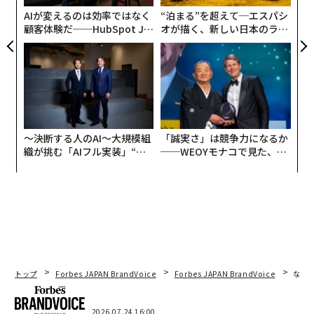
5億ドルの負債
を引き受けたうえで15億ドルを支払う意
防
AIが変えるのは効率ではなく
“泊まる”を超えて─エスパシ
思のある買い手を見つけることができなかった。そこで
顧客体験だ──HubSpot Ja
オが描く、新しい日本のラグ
彼らは、資産を分割して売却する方針に転換した。2025
panが語る「Grow Better」
ジュアリー（中編）
年12月までに、事業を継続し負債を返済するためだけ
な組織のつくり方
に、
外部投資家に少数持分を売却
せざるを得なくなっ
た。
野球チームの話が、あなたの小さなビジネスと何の関係
〜決断する人のAI〜大規模組
「誠実さ」は競争力になるか
があるのか。
織が挑む「AIフル実装」“使
──WEOYモナコで見た、く
う”企業から“動く”企業へ【N
ら寿司の経営哲学
すべてだ。
TTドコモビジネス×PwC】
数十億ドル規模のスポーツ取引を動かす力学は、あなた
の事業価値も同じように左右している。大きなイグジッ
トを達成したいなら、次の5つの教訓を理解する必要が
ある。
トップ
Forbes JAPAN BrandVoice
Forbes JAPAN BrandVoice
なぜ
1. なぜ負債は「静かな価値破壊者」なのか
2026.07.24 16:00