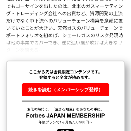
最新号の購入はこちらから
でもゴーサインを出したのは、北米のガスマーケティン
グ・トレーディング会社への出資など、資源開発の上流
だけでなく中下流へのバリューチェーン構築を念頭に置
メンバーシップに登録する
いていたことが大きい。天然ガスのバリューチェーンで
ポートフォリオを組めば、シェールガスのリスク発現時
は他の事業でカバーでき、逆に追い風が吹けば大きなリ
ターンを狙える。
関連記事
東京ガス笹山社長 800億円投資決断の舞台裏 脱炭素と経済の両立戦略
構想からヒット商品へ：クリエイティブの方向性を形づくるCEOの役割
マーベル再生の立役者が語る、AI時代に必要な4つのリーダーシップ教訓
経営トップの役割が激変する 2026年Cスイート16の新潮流
社長よ「時間の主導権」を握れているか──未来に投資するためのタイム
マネジメント術