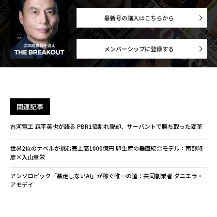
最新号の購入はこちらから
メンバーシップに登録する
関連記事
古河電工 森平英也が語る PBR1倍割れ脱却、サーバントで勝ち取った変革
世界2位のナベルが挑む売上高1000億円 卵生産の垂直統合モデル：南部隆
彦×入山章栄
アンソロピック「暴走しないAI」が稼ぐ唯一の道：共同創業者 ダニエラ・
アモデイ
三菱重工 伊藤社長が語る重厚長大の知能化戦略：CIO AWARD グランプリ