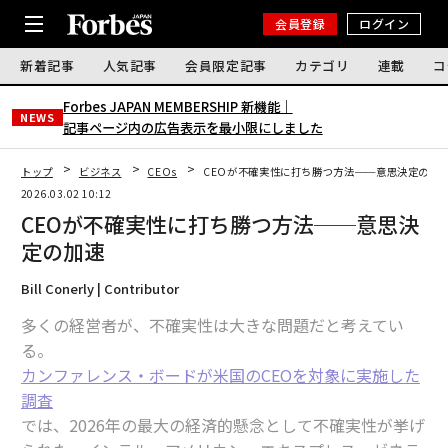
会員登録
ログイン
新着記事
人気記事
会員限定記事
カテゴリ
連載
コ
Forbes JAPAN MEMBERSHIP 新機能｜
NEWS
記事ページ内の広告表示を最小限にしました
トップ
ビジネス
CEOs
CEOが不確実性に打ち勝つ方法──意思決定の加
2026.03.02 10:12
CEOが不確実性に打ち勝つ方法──意思決
定の加速
Bill Conerly | Contributor
多くの経営者が、不確実性は大きな問題だと考えてい
る。
カンファレンス・ボードが米国のCEOを対象に実施した
調査
では、2026年の最大の経済的懸念として不確実性が挙げ