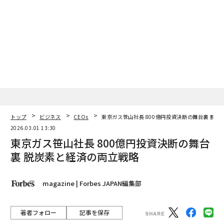
理部門か、品質管理部門か、それともとうに退職した上
司か。ルールを定めた人物と変更を承認できる人物を特
定することで、一部のプロセスを迅速化できるようにな
る。
ベンチマーキングも活動の迅速化に役立つ。特定のプロ
セスに関する公開調査が存在する場合もある。ただし、
より多くの場合、競合関係にない類似企業の担当者に電
話で問い合わせるほうが有効だ。業界のカンファレンス
に参加する良い理由の一つである。
トップ
ビジネス
CEOs
東京ガス笹山社長 800億円投資決断の舞台裏 脱
2026.03.01 13:30
スピードのために費用を払うことが理にかなう場合もあ
東京ガス笹山社長 800億円投資決断の舞台
る。建売住宅を建設する請負業者は、より早く、または
裏 脱炭素と経済の両立戦略
より迅速に作業を完了できる下請け業者により高い報酬
を支払いたいと考えるかもしれない。マーケティングプ
magazine | Forbes JAPAN編集部
ログラムや製品開発を迅速化することで、状況が変わる
前に収益を確保できる。
著者フォロー
記事を保存