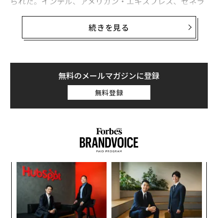
られた。インテル、アメリカン・エキスプレス、ゼネラ
ルモーターズ、IBMなどのCEOやCFOも不確実性につい
て言及している。
続きを見る
不確実性は、企業の意思決定において遅延として現れる
ことが多い。より多くのデータ、より多くの分析、より
長い承認期間を求めることによる遅れだ。
無料のメールマガジンに登録
ウエスト・モンロー・パートナーズの調査
によると、
無料登録
「経営陣の意思決定を最も遅らせるのは、追加データや
確実性を求める姿勢であり、次いでリスクや失敗への恐
れが挙げられる」という。そしてもちろん、失敗への恐
れがさらなるデータや分析を求める行動につながる。同
調査の回答者である経営幹部たちは、意思決定を迅速化
することで売上を1〜5%向上させられると推計してい
伝
る。
る
モ
ビジネスプロセスの迅速化がリスクを軽減する
“
シ
グ
ビジネスプロセス、特に意思決定プロセスを迅速化する