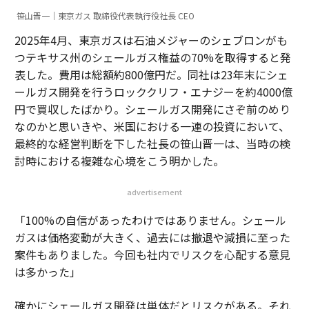
また、今時間を投資することで、将来多くの時間を節約
笹山晋一｜東京ガス 取締役代表執行役社長 CEO
できるケースもある。ある大手銀行の必須の財務レビュ
ーには、高給取りの幹部7人の時間が必要だった。私を
2025年4月、東京ガスは石油メジャーのシェブロンがも
含む数人の中堅マネジャーが開発したプロセス改革によ
つテキサス州のシェールガス権益の70%を取得すると発
り、その委員会の時間を月2時間削減できた。この変更
表した。費用は総額約800億円だ。同社は23年末にシェ
は1〜2カ月で投資を回収し、残りの時間削減分は純粋な
ールガス開発を行うロッククリフ・エナジーを約4000億
利益となった。これらのステップについては、拙著
円で買収したばかり。シェールガス開発にさぞ前のめり
『The Flexible Stance』
の一章で詳しく解説している。
なのかと思いきや、米国における一連の投資において、
最終的な経営判断を下した社長の笹山晋一は、当時の検
現在の状況は把握できているが将来は不確実な場合、実
討時における複雑な心境をこう明かした。
行を迅速化することでリスクを軽減できるのだ。
advertisement
（
forbes.com 原文
）
「100%の自信があったわけではありません。シェール
ガスは価格変動が大きく、過去には撤退や減損に至った
案件もありました。今回も社内でリスクを心配する意見
は多かった」
2026年9月号発売中
確かにシェールガス開発は単体だとリスクがある。それ