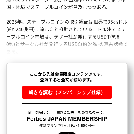
しているのだ。
国・地域でステーブルコインが普及しつつある。
エネルギーイノベーションを安全保障の枠組みで捉え直
2025年、ステーブルコインの取引総額は世界で35兆ドル
しても、気候の至上命題が消えるわけではない。むし
(約5240兆円)に達したと推計されている。ドル建てステ
ろ、それを取り巻くインセンティブ構造が変わる。脱炭
ーブルコイン市場は、テザー社が発行するUSDT(約6
素が主として「犠牲」として語られると、政治的な持続
0%)とサークル社が発行するUSDC(約24%)の寡占状態で
性は脆くなり得る。競争力とレジリエンスとして語られ
ある。
れば、国家戦略に埋め込まれる。
この移行に伴うリスクは分断である。補助金競争とサプ
ライチェーン・ナショナリズムの世界だ。だが機会はは
るかに大きい。エネルギーシステムが21世紀の繁栄を支
える基盤インフラであるという認識である。その認識
が、持続的で戦略的なイノベーション投資を促すなら、
気候面の便益は第一の目的としてではなく、産業競争の
構造的帰結として後からついてくるかもしれない。
IEAのメッセージは明確だ。気候をめぐる競争は終わって