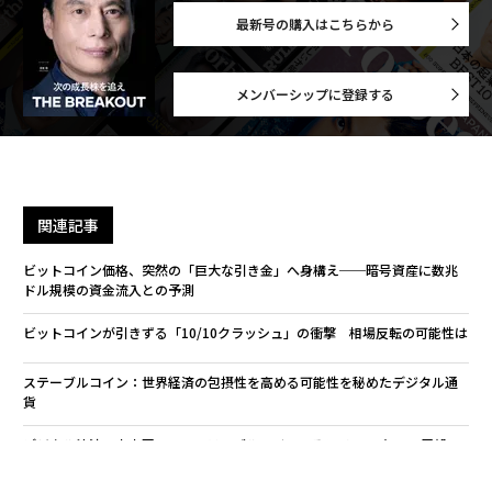
最新号の購入はこちらから
関連記事
メンバーシップに登録する
ステーブルコインの期待と危うさ：地経学研究所の一葉知秋
AIエージェントはどこに「住む」のか？ コマースの未来を決める5つのフォ
ームファクター
関連記事
爆弾酒20杯、閣下と呼んでこびる側近 尹錫悦がはまった権力の罠
ビットコイン価格、突然の「巨大な引き金」へ身構え──暗号資産に数兆
米国防衛産業への批判が的外れな理由
ドル規模の資金流入との予測
2026年の世界経済を左右する5つの再生可能エネルギー
ビットコインが引きずる「10/10クラッシュ」の衝撃 相場反転の可能性は
ステーブルコイン：世界経済の包摂性を高める可能性を秘めたデジタル通
AI / 人工知能
脱炭素
ベンチャーキャピタル/VC
貨
イノベーション
中国
気候変動
エネルギー
タグ：
サプライチェーン
電力/電力需要
データセンター
デジタル決済の未来図：AI、ステーブルコイン、そして2026年への展望
製造/製造業
国際エネルギー機関/IEA
鉱物