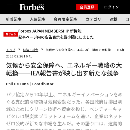
会員登録
ログイン
新着記事
人気記事
会員限定記事
カテゴリ
連載
コ
Forbes JAPAN MEMBERSHIP 新機能｜
NEWS
記事ページ内の広告表示を最小限にしました
トップ
経済・社会
気候から安全保障へ、エネルギー戦略の大転換──IEA報告
2026.02.26 16:41
気候から安全保障へ、エネルギー戦略の大
転換──IEA報告書が映し出す新たな競争
Phil De Luna | Contributor
パリ協定から10年以上、エネルギーイノベーションをめ
ぐる支配的な物語は気候変動だった。各国政府は排出削
減のためにクリーン技術へ資金を投じ、ベンチャーキャ
ピタルは脱炭素プラットフォームを追い、企業のネット
ゼロ公約が新たな市場を生んだ。その語り口は、道義的