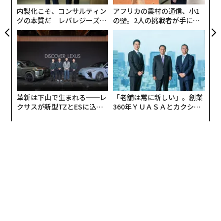
た。IEAが世界のエネルギー実務家を対象に行った調査
内製化こそ、コンサルティン
アフリカの農村の通信、小1
では、2025年のイノベーションの推進要因として「エネ
グの本質だ レバレジーズが
の壁。2人の挑戦者が手にし
実践する、次世代ファームの
た「次なる武器」
ルギー安全保障」を上位3位に挙げた回答が80%に達
全貌
し、手頃な価格、温室効果ガス削減、国民経済のパフォ
ーマンスを上回った。
安全保障支出は、気候関連支出と異なり、任意の選択肢
として語られることはほとんどない。国家のレジリエン
革新は下山で生まれる──レ
「老舗は常に新しい」。創業
スと長期的優位という言葉で正当化される。その意味
クサスが新型TZとESに込め
360年ＹＵＡＳＡとカクシン
た「DISCOVER」の哲学
CEO田尻望が語る、AIを超え
で、エネルギーイノベーションを安全保障と競争力の枠
る人の価値
組みで捉え直すことは、気候擁護派が長年推進してきた
同じ技術群の多くに、より持続的な政治的支持をもたら
す可能性がある。
IEA報告書は、意外な発見も示した。エネルギーイノベ
ーションへの公的投資は歴史的に、驚異的なリターンを
生み出してきたというのだ。数十年規模のプログラム評
価では、便益がコストの少なくとも3倍に達し、場合に