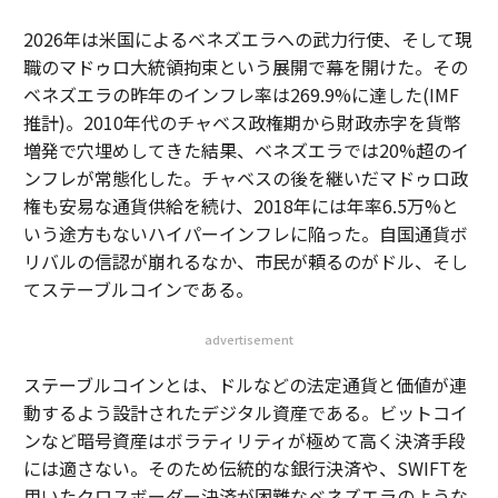
ング・ミドル」の緊張が強まっていると述べる。水素、
2026年は米国によるベネズエラへの武力行使、そして現
ほぼゼロ排出の鉄鋼・セメント、直接空気回収（DAC）
職のマドゥロ大統領拘束という展開で幕を開けた。その
における初号機（FOAK）プロジェクトは、コスト上昇
ベネズエラの昨年のインフレ率は269.9%に達した(IMF
と政策の不確実性に直面し、ときに生き残りのための緊
推計)。2010年代のチャベス政権期から財政赤字を貨幣
急資金パッケージを要する。これらのプロジェクトは従
増発で穴埋めしてきた結果、ベネズエラでは20%超のイ
来型VCには大きすぎ、保守的なプロジェクトファイナン
ンフレが常態化した。チャベスの後を継いだマドゥロ政
スには新規性が高すぎる。ハードウェアがスケールする
権も安易な通貨供給を続け、2018年には年率6.5万%と
より速く政策枠組みが変われば、イノベーションのサイ
いう途方もないハイパーインフレに陥った。自国通貨ボ
クルは鈍化する。
リバルの信認が崩れるなか、市民が頼るのがドル、そし
てステーブルコインである。
それでも、資金の変動の下では意味のある前進が起きて
いる。IEAのネットゼロ経路における排出削減のうち、
advertisement
未商用技術に依存する割合は、2023年のおよそ35%から
2025年には約4分の1へ低下した。すなわち、脱炭素のツ
ステーブルコインとは、ドルなどの法定通貨と価値が連
ールキットは、より多くが商業的に実在するものになっ
動するよう設計されたデジタル資産である。ビットコイ
ている。電池は想定より速く成熟した。電化は進展して
ンなど暗号資産はボラティリティが極めて高く決済手段
いる。合成燃料と地熱は、実用化の準備度曲線をさらに
には適さない。そのため伝統的な銀行決済や、SWIFTを
押し進めた。イノベーションは停滞していない。収れん
用いたクロスボーダー決済が困難なベネズエラのような