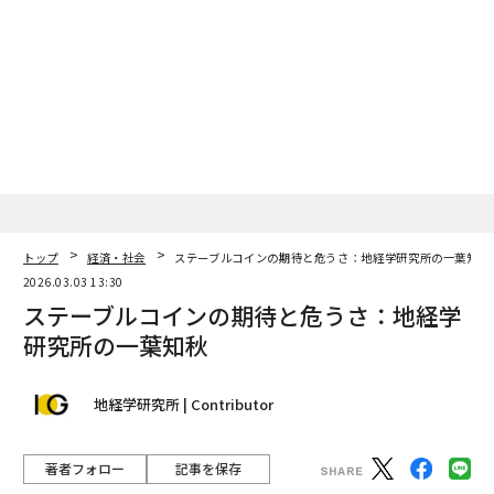
ーR&D支出は2025年にわずかに減少し、エネルギー分野
へのベンチャーキャピタル投資は3年連続で落ち込み、2
70億ドルとなった。この縮小の一部はマクロ経済環境を
反映するが、報告書は別の力も指摘する。人工知能（A
I）の引力である。世界のVC資金のほぼ30%がAI企業に
流れ、エネルギー分野の取り分を押し下げている。
ここには特異な非対称性がある。デジタルイノベーショ
ンがリスクマネーを吸収する一方で、物理インフラは地
政学的にますます中心性を増している。各国はデータセ
トップ
経済・社会
ステーブルコインの期待と危うさ：地経学研究所の一葉知秋
ンターとAI能力の構築を競うが、その野心は結局のとこ
2026.03.03 13:30
ろ、信頼性の高い送電網、確保された鉱物資源のサプラ
ステーブルコインの期待と危うさ：地経学
イチェーン、そしてレジリエントな発電資産に依存す
研究所の一葉知秋
る。エネルギーはAIほど見出しを飾らないかもしれない
が、システム全体を下支えしている。
地経学研究所 | Contributor
「死の谷」と、その下で静かに進む前進
著者フォロー
記事を保存
IEAはまた、エネルギー金融におけるいわゆる「ミッシ