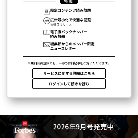
いないが、経済的リーダーシップと技術主権をめぐる、
より広い争いの中に吸収された。この転換を理解し、長
期的な資金供給、政策の安定性、産業戦略をそれに沿っ
て整合させる国々が、エネルギーの未来だけでなく、今
後数十年の力の均衡をも規定することになる。
（
forbes.com 原文
）
2026年9月号発売中
最新号の購入はこちらから
メンバーシップに登録する
2026年9月号発売中