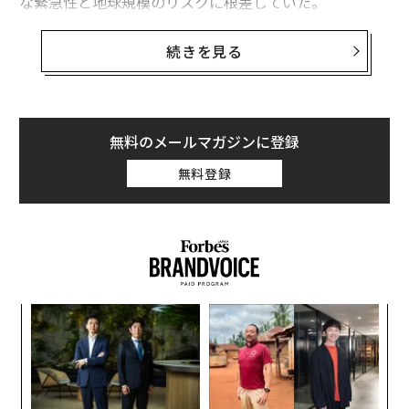
な緊急性と地球規模のリスクに根差していた。
国際エネルギー機関（IEA）の
続きを見る
State of Energy Innovation 2026
（「エネルギーイノベ
ーションの現状 2026」）は、今週パリで開かれた閣僚
会合で公表され、根本的な変化を示している。エネルギ
ーイノベーションはもはや主として排出削減を軸に編成
無料のメールマガジンに登録
されていない。競争力、レジリエンス、そして国家安全
無料登録
保障によって、ますます駆動されている。気候は引き続
き重要だが、中心的な組織原理の座から退き、複数の目
的のひとつになった。
気候の至上命題から戦略インフラへ
2020年代は気候対策が加速する10年として始まった。だ
目
が今や、システムの脆弱性が際立つ10年になっている。
の
ン
欧州での戦争、サプライチェーンの衝撃、鉱物資源への
挑
依存、AIデータセンターによる電力需要の増加、そして
よっ
PA
産業政策の重視の再燃が重なり、優先順位を一変させ