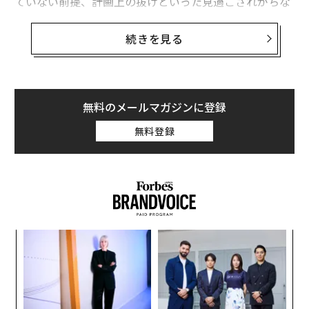
ていない前提、計画上の抜けといった見過ごされがちな
基本要素に起因しており、その多くは後になってから明
らかになる。
続きを見る
2026年、経営者は短期的なリスク認識と長期的なレジリ
エンスを強化すべきである。来年に向けた備えを高める
ため、注力すべき6つの領域を紹介する。
無料のメールマガジンに登録
無料登録
1. AIはガードレールを設けて使う
人工知能（AI）は、業務運営の中で急速に進化してい
る。各社はAI搭載のチャットツール、品質管理システ
ム、スケジューリングプラットフォーム、データ処理機
能などを、十分な監督がないまま活用している場合が多
い。面倒な作業を効率化できる一方で、虚偽情報によっ
内
てデータを汚染し、不適切な結果をもたらす可能性もあ
グ
実
る。
〜
全
織
う
課題は、AIの正確性と信頼性が、現実の高いリスクを伴