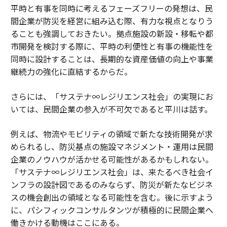
平時と有事を同時に考えるフェーズフリーの発想は、民
間企業が防災を経営に組み込む際、有力な視点となりう
ることも強調しておきたい。拠点施設の新設・移転や都
市開発を検討する際に、平時の利便性と有事の機能性を
同時に設計することは、長期的な資産価値の向上や事業
継続力の強化に直結するからだ。
さらには、「サステナ∞レジリエンス社会」の実現にお
いては、民間企業の参入が不可欠であると平川は話す。
例えば、物流やモビリティの領域で新たな技術開発が求
められるし、防災基点の施設マネジメント・運用は民間
企業のノウハウが活かせる可能性があるかもしれない。
「サステナ∞レジリエンス社会」は、来たるべき社会イ
ンフラの設計図であるのみならず、防災が新たなビジネ
スの機会創出の領域となる可能性を含む。後に示すよう
に、パシフィックコンサルタンツが積極的に民間企業へ
働きかける動機はここにある。