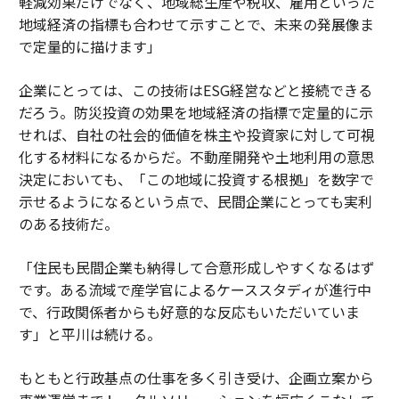
軽減効果だけでなく、地域総生産や税収、雇用といった
地域経済の指標も合わせて示すことで、未来の発展像ま
で定量的に描けます」
企業にとっては、この技術はESG経営などと接続できる
だろう。防災投資の効果を地域経済の指標で定量的に示
せれば、自社の社会的価値を株主や投資家に対して可視
化する材料になるからだ。不動産開発や土地利用の意思
決定においても、「この地域に投資する根拠」を数字で
示せるようになるという点で、民間企業にとっても実利
のある技術だ。
「住民も民間企業も納得して合意形成しやすくなるはず
です。ある流域で産学官によるケーススタディが進行中
で、行政関係者からも好意的な反応もいただいていま
す」と平川は続ける。
もともと行政基点の仕事を多く引き受け、企画立案から