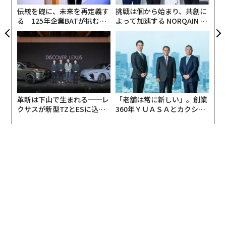
T
う環境でまだ十分に検証されていない点にある。AIがど
伝統を礎に、未来を再定義す
挑戦は個から始まり、共創に
こで有効に機能し、どこで破綻するのかを理解するに
る 125年企業BATが挑むス
よって加速する NORQAIN JA
モークレスな未来
PAN 特別座談会
は、時間も保険損害の経験値も足りない。AIは活用して
も安全だと見なされるかもしれないが、検証を前提に使
用したい。
• 経営判断に影響するAI生成アウトプットは必ず検証す
る。とりわけ、偏りや不正確さが生じうるアウトプット
革新は下山で生まれる──レ
「老舗は常に新しい」。創業
は慎重に確認する。
クサスが新型TZとESに込め
360年ＹＵＡＳＡとカクシン
た「DISCOVER」の哲学
CEO田尻望が語る、AIを超え
る人の価値
• 重要なプロセスでは、人間を必ず介在させる。
• データが蓄積されるにつれて、AIツールを継続的にテ
ストし、改善する。
AIは効率性を高めるが、実質的な人間の監督なしで稼働
させる段階にはまだない。2026年にAIをワークフローへ
統合するなら、慎重に進めるべきである。