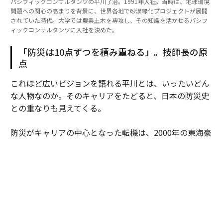
パシフィックコンサルタンツの平川了治。1991年入社。当時は、地球環境
問題への関心の高まりを背景に、世界各地で砂漠緑化プロジェクトが展開
されていた時代。大学では農業土木を専攻し、その知識を活かせるパシフ
ィックコンサルタンツに入社を決めた。
「防災は10点ずつを積み重ねる」。技師長の原
点
これほど広いビジョンを語れる平川とは、いったいどん
な人物なのか。そのキャリアをたどると、日本の防災史
との重なりも見えてくる。
防災がキャリアの中心となった転機は、2000年の東海豪
雨だ。東海3県が広範囲に浸水したこの災害を受け、国
は翌2001年に約50年ぶりとなる水防法改正に踏み切る。
浸水想定区域図の公表というリスクの見える化の第一歩
に、平川自身も関わった。
「それまでは河川の水門など『点』としての構造物設計
や、河川の上下流における『線』としての河道計画を扱