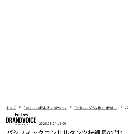
2026年9月号発売中
最新号の購入はこちらから
メンバーシップに登録する
関連記事
なぜ「成長戦略」だけでは企業はスケールできないのか
成長戦略はなぜ失速するのか：フードサービス業界に学ぶ「キャパシテ
トップ
Forbes JAPAN BrandVoice
Forbes JAPAN BrandVoice
パシ
ィ・ファースト」の発想
2026.08.04 16:00
アマゾン米本社で学んだ「上司は使え」。ボスの取説入手で「マネージン
グUP」せよ！
パシフィックコンサルタンツ技師長の"北