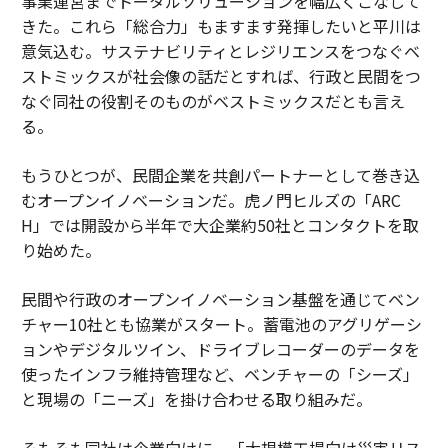
事業運営までトータルソリューションを幅広くこなして
きた。これら「総合力」もますます発揮したいと平川は
意気込む。サステナビリティとレジリエンスをつなぐベ
ストミックスが社会像の話だとすれば、行政と民間をつ
なぐ同社の役割そのものがベストミックスだとも言え
る。
もうひとつが、民間企業を共創パートナーとして巻き込
むオープンイノベーションだ。虎ノ門ヒルズの「ARC
H」では開設から半年で大企業約50社とコンタクトを取
り始めた。
民間や行政のオープンイノベーション基盤を通じてベン
チャー10社とも協業がスタート。蓄電池のアグリゲーシ
ョンやデジタルツイン、ドライブレコーダーのデータを
使ったインフラ維持管理など、ベンチャーの「シーズ」
と現場の「ニーズ」を掛け合わせる取り組みだ。