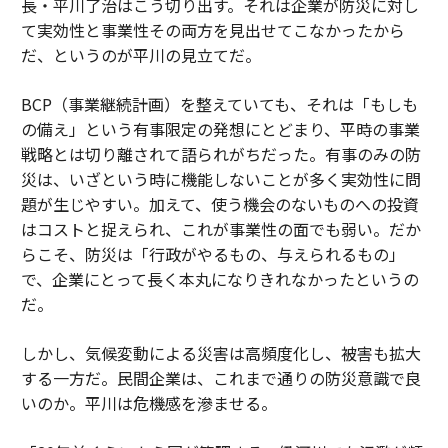
長・平川了治はこう切り出す。それは企業が防災に対し
て実効性と事業性その両方を見出せてこなかったから
だ、というのが平川の見立てだ。
BCP（事業継続計画）を整えていても、それは「もしも
の備え」という有事限定の発想にとどまり、平時の事業
戦略とは切り離されて語られがちだった。有事のみの防
災は、いざという時に機能しないことが多く実効性に問
題が生じやすい。加えて、使う機会のないものへの投資
はコストと捉えられ、これが事業性の面でも弱い。だか
らこそ、防災は「行政がやるもの、与えられるもの」
で、企業にとって長く本丸になりきれなかったというの
だ。
しかし、気候変動による災害は高頻度化し、被害も拡大
する一方だ。民間企業は、これまで通りの防災意識で良
いのか。平川は危機感を滲ませる。