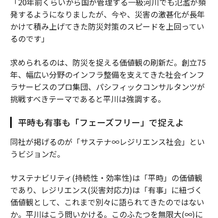
「20年前くらいから国が管理する一級河川でも氾濫が頻
発するようになりましたが、今や、災害の激甚化が長年
かけて積み上げてきた防災対策のスピードを上回ってい
るのです」
求められるのは、防災を捉える価値観の刷新だ。創立75
年、幅広い分野のインフラ整備を支えてきた社会インフ
ラサービスのプロ集団、パシフィックコンサルタンツが
挑戦すべきテーマであると平川は強調する。
平時も有事も「フェーズフリー」で捉えよ
同社が掲げるのが「サステナ∞レジリエンス社会」とい
うビジョンだ。
サステナビリティ(持続性・効率性)は「平時」の価値観
であり、レジリエンス(災害対応力)は「有事」に紐づく
価値観として、これまで別々に語られてきたのではない
か。平川はこう問いかける。このふたつを無限大(∞)に