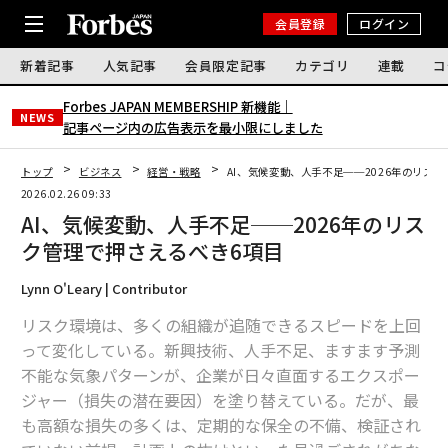
会員登録
ログイン
新着記事
人気記事
会員限定記事
カテゴリ
連載
コ
Forbes JAPAN MEMBERSHIP 新機能｜
NEWS
記事ページ内の広告表示を最小限にしました
トップ
ビジネス
経営・戦略
AI、気候変動、人手不足──2026年のリス
2026.02.26 09:33
AI、気候変動、人手不足──2026年のリス
ク管理で押さえるべき6項目
Lynn O'Leary | Contributor
リスク環境は、多くの組織が追随できるスピードを上回
って変化している。新興技術、人手不足、ますます予測
不能な気象パターンが、企業が日々直面するエクスポー
ジャー（損失の潜在要因）を塗り替えている。だが、最
も高額な損失の多くは、定期的な保全の不備、検証され