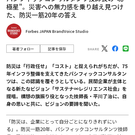
極星"。災害への無力感を乗り越え見つけ
アップル、年内にテキサス州でMac Miniの生産開始 「約93兆円規模の米
た、防災一筋20年の答え
国内投資」が始動
タグ：
AI / 人工知能
気候変動
人材/人材育成
Forbes JAPAN BrandVoice Studio
著者フォロー
記事を保存
advertisement
防災は「行政任せ」「コスト」と捉えられがちだが、75
年インフラ整備を支えてきたパシフィックコンサルタン
ツは、この認識を覆そうとしている。民間企業が主体と
なる新たなビジョン「サステナ∞レジリエンス社会」を
提唱。構想の旗振り役となった技師長・平川了治に、自
身の思いと共に、ビジョンの要諦を聞いた。
「防災は、企業にとって自分ごとになりきれずにい
る」。防災一筋20年、パシフィックコンサルタンツ技師